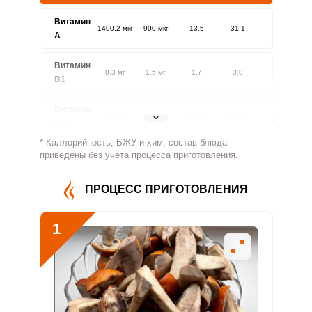
Витамин
1400.2 мкг
900 мкг
13.5
31.1
A
Витамин
0.3 мг
1.5 мг
1.7
3.8
В1
Витамин
4.6 мг
1.8 мг
22.1
50.8
В2
* Каллорийность, БЖУ и хим. состав блюда
Витамин
приведены без учета процесса приготовления.
11.7 мг
500 мг
0.2
0.5
В4
ПРОЦЕСС ПРИГОТОВЛЕНИЯ
Витамин
0.3 мг
5 мг
0.5
1.1
В5
1
Витамин
0.2 мг
2 мг
0.9
2.1
В6
Витамин
13.3 мкг
400 мкг
0.3
0.7
В9