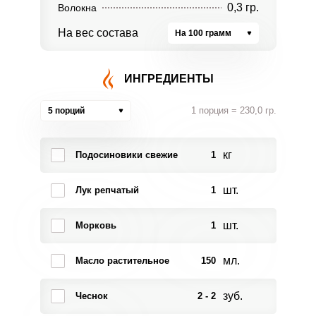
0,3 гр.
Волокна
На вес состава
На 100 грамм
ИНГРЕДИЕНТЫ
1 порция = 230,0 гр.
5 порций
кг
Подосиновики свежие
1
шт.
Лук репчатый
1
шт.
Морковь
1
мл.
Масло растительное
150
зуб.
Чеснок
2 - 2