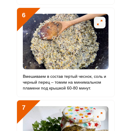
Бор
290 мкг
1200 мкг
2.1
4.8
6
Ванадий
69.3 мкг
20 мкг
30.1
69.3
Молибден
14 мкг
70 мкг
1.7
4
Вмешиваем в состав тертый чеснок, соль и
черный перец – томим на минимальном
пламени под крышкой 60-80 минут.
7