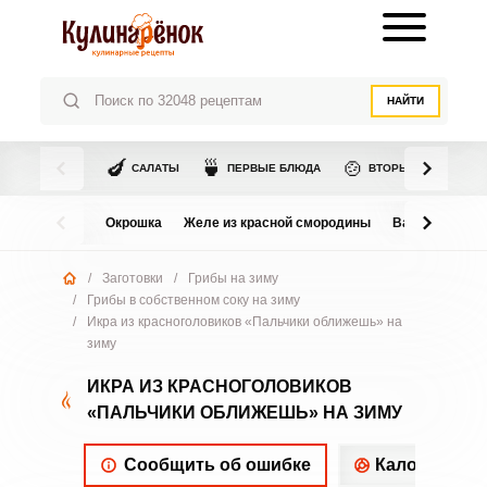
НАЙТИ
🍆
🍵
🍲
САЛАТЫ
ПЕРВЫЕ БЛЮДА
ВТОРЫЕ БЛЮДА
Окрошка
Желе из красной смородины
Варенье из в
/
Заготовки
/
Грибы на зиму
/
Грибы в собственном соку на зиму
/
Икра из красноголовиков «Пальчики оближешь» на
зиму
ИКРА ИЗ КРАСНОГОЛОВИКОВ
«ПАЛЬЧИКИ ОБЛИЖЕШЬ» НА ЗИМУ
Сообщить об ошибке
Калорийнос