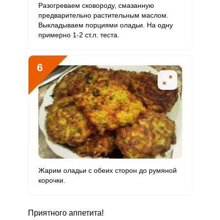
Разогреваем сковороду, смазанную
Ванадий
168.5 мкг
20 мкг
44.8
140.4
предварительно растительным маслом.
Выкладываем порциями оладьи. На одну
Молибден
62.2 мкг
70 мкг
4.7
14.8
примерно 1-2 ст.л. теста.
6
Жарим оладьи с обеих сторон до румяной
корочки.
Приятного аппетита!