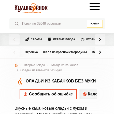
НАЙТИ
🍆
🍵
🍲
САЛАТЫ
ПЕРВЫЕ БЛЮДА
ВТОРЫЕ БЛЮДА
Окрошка
Желе из красной смородины
Варенье из в
/
Вторые блюда
/
Блюда из кабачков
/
Оладьи из кабачков без муки
ОЛАДЬИ ИЗ КАБАЧКОВ БЕЗ МУКИ
Сообщить об ошибке
Калорийнос
Вкусные кабачковые оладьи с луком и