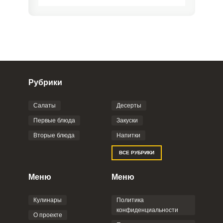
Рубрики
Салаты
Десерты
Фото до 4 шт, до 5 mb
ПРИКРЕПИТЬ
Первые блюда
Закуски
Вторые блюда
Напитки
Отправляя эту форму, вы соглашаетесь с
ВСЕ РУБРИКИ
Правилами сайта
,
Политикой
конфиденциальности
,
Политикой обработки
персональных данных
и
Пользовательским
Меню
Меню
соглашением
.
Кулинары
Политика
конфиденциальности
О проекте