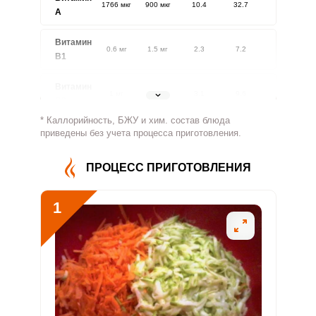
1766 мкг
900 мкг
10.4
32.7
A
Витамин
0.6 мг
1.5 мг
2.3
7.2
В1
Витамин
1 мг
1.8 мг
3.1
9.6
В2
* Каллорийность, БЖУ и хим. состав блюда
Витамин
приведены без учета процесса приготовления.
440.4 мг
500 мг
4.7
14.7
В4
ПРОЦЕСС ПРИГОТОВЛЕНИЯ
Витамин
3.3 мг
5 мг
3.5
11
В5
1
Витамин
2.1 мг
2 мг
5.7
17.7
В6
Витамин
247 мкг
400 мкг
3.3
10.3
В9
Витамин
0.6 мкг
3 мкг
1
3.2