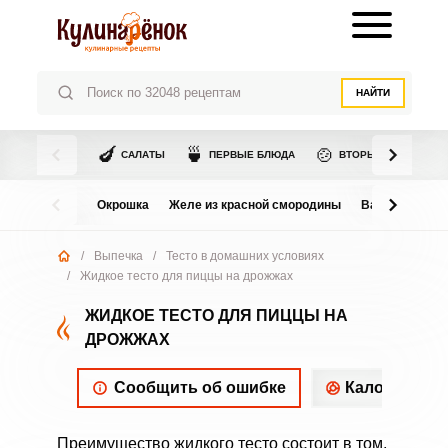
НАЙТИ
🍆
🍵
🍲
САЛАТЫ
ПЕРВЫЕ БЛЮДА
ВТОРЫЕ БЛЮДА
Окрошка
Желе из красной смородины
Варенье из в
/
Выпечка
/
Тесто в домашних условиях
/
Жидкое тесто для пиццы на дрожжах
ЖИДКОЕ ТЕСТО ДЛЯ ПИЦЦЫ НА
ДРОЖЖАХ
Сообщить об ошибке
Калорийнос
Преимущество жидкого тесто состоит в том,