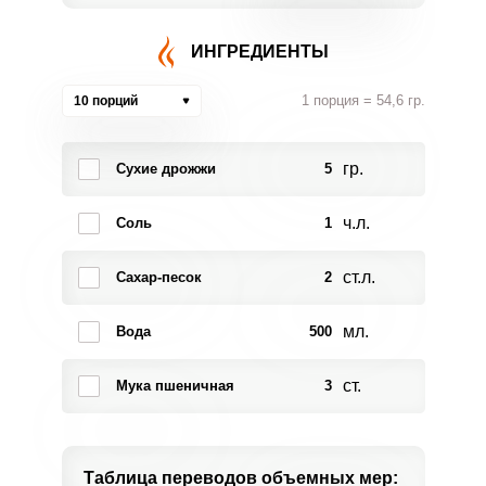
ИНГРЕДИЕНТЫ
1 порция = 54,6 гр.
10 порций
гр.
Сухие дрожжи
5
ч.л.
Соль
1
ст.л.
Сахар-песок
2
мл.
Вода
500
ст.
Мука пшеничная
3
Таблица переводов
объемных мер: