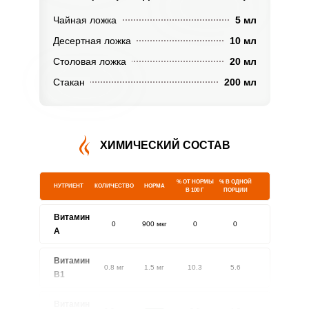
Чайная ложка
5 мл
Десертная ложка
10 мл
Столовая ложка
20 мл
Стакан
200 мл
ХИМИЧЕСКИЙ СОСТАВ
% ОТ НОРМЫ
% В ОДНОЙ
НУТРИЕНТ
КОЛИЧЕСТВО
НОРМА
В 100 Г
ПОРЦИИ
Витамин
0
900 мкг
0
0
A
Витамин
0.8 мг
1.5 мг
10.3
5.6
В1
Витамин