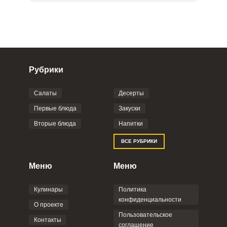
Рубрики
Салаты
Десерты
Фото до 4 шт, до 5 mb
ПРИКРЕПИТЬ
Первые блюда
Закуски
Вторые блюда
Напитки
Отправляя эту форму, вы соглашаетесь с
ВСЕ РУБРИКИ
Правилами сайта
,
Политикой
конфиденциальности
,
Политикой обработки
персональных данных
и
Пользовательским
Меню
Меню
соглашением
.
Кулинары
Политика
конфиденциальности
О проекте
Пользовательское
Контакты
соглашение