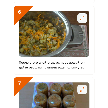
Ванадий
0
20 мкг
0
0
6
Молибден
59.5 мкг
70 мкг
5.9
21.3
После этого влейте уксус, перемешайте и
дайте овощам покипеть еще полминуты.
7