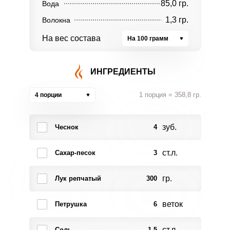
85,0 гр.
Вода
1,3 гр.
Волокна
На вес состава
На 100 грамм
ИНГРЕДИЕНТЫ
1 порция = 358,8 гр.
4 порции
зуб.
Чеснок
4
ст.л.
Сахар-песок
3
гр.
Лук репчатый
300
веток
Петрушка
6
ст.л.
Соль
1.5