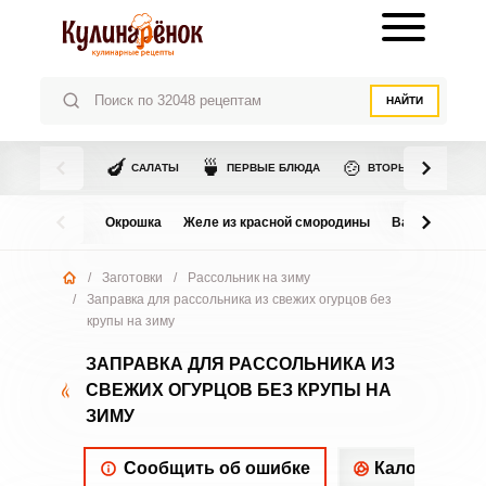
НАЙТИ
🍆
🍵
🍲
САЛАТЫ
ПЕРВЫЕ БЛЮДА
ВТОРЫЕ БЛЮДА
Окрошка
Желе из красной смородины
Варенье из в
/
Заготовки
/
Рассольник на зиму
/
Заправка для рассольника из свежих огурцов без
крупы на зиму
ЗАПРАВКА ДЛЯ РАССОЛЬНИКА ИЗ
СВЕЖИХ ОГУРЦОВ БЕЗ КРУПЫ НА
ЗИМУ
Сообщить об ошибке
Калорийнос