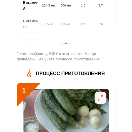
Витамин
204.5 мкг
900 мкг
1.6
5.7
A
Витамин
0.5 мг
1.5 мг
2.1
7.6
В1
Витамин
0.5 мг
1.8 мг
1.8
6.5
В2
* Каллорийность, БЖУ и хим. состав блюда
Витамин
приведены без учета процесса приготовления.
80.6 мг
500 мг
1.1
4
В4
ПРОЦЕСС ПРИГОТОВЛЕНИЯ
Витамин
3.3 мг
5 мг
4.6
16.6
В5
1
Витамин
0.8 мг
2 мг
2.8
10
В6
Витамин
79.2 мкг
400 мкг
1.4
5
В9