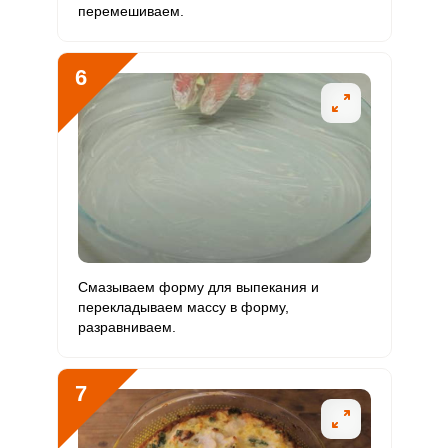
перемешиваем.
Ванадий
99 мкг
20 мкг
34
123.7
6
Молибден
61.5 мкг
70 мкг
6
22
Смазываем форму для выпекания и
перекладываем массу в форму,
разравниваем.
7