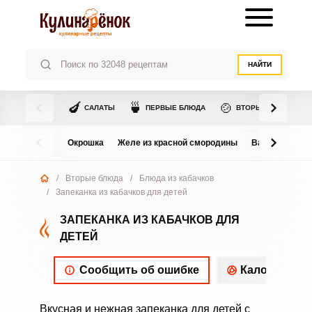
НАЙТИ
🍆
🍵
🍲
САЛАТЫ
ПЕРВЫЕ БЛЮДА
ВТОРЫЕ БЛЮДА
Окрошка
Желе из красной смородины
Варенье из в
/
Вторые блюда
/
Блюда из кабачков
/
Запеканка из кабачков для детей
ЗАПЕКАНКА ИЗ КАБАЧКОВ ДЛЯ
ДЕТЕЙ
Сообщить об ошибке
Калорийнос
Вкусная и нежная запеканка для детей с