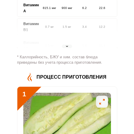
Витамин
815.1 мкг
900 мкг
6.2
22.6
A
Витамин
0.7 мг
1.5 мг
3.4
12.2
В1
Витамин
1.5 мг
1.8 мг
5.8
21.3
В2
* Каллорийность, БЖУ и хим. состав блюда
Витамин
приведены без учета процесса приготовления.
901.2 мг
500 мг
12.4
45.1
В4
ПРОЦЕСС ПРИГОТОВЛЕНИЯ
Витамин
5.7 мг
5 мг
7.8
28.6
В5
1
Витамин
2.7 мг
2 мг
9.4
34.4
В6
Витамин
147.7 мкг
400 мкг
2.5
9.2
В9