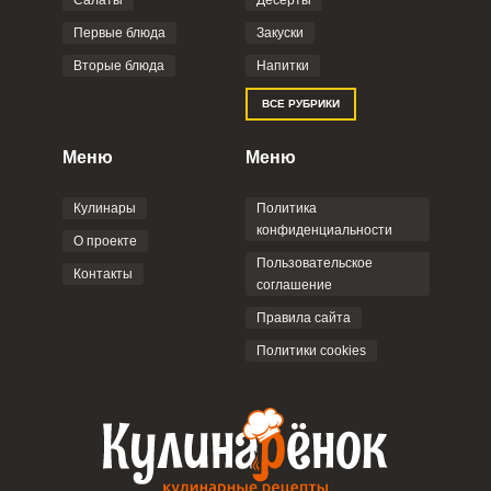
Салаты
Десерты
Фото до 4 шт, до 5 mb
ПРИКРЕПИТЬ
Первые блюда
Закуски
Вторые блюда
Напитки
Отправляя эту форму, вы соглашаетесь с
ВСЕ РУБРИКИ
Правилами сайта
,
Политикой
конфиденциальности
,
Политикой обработки
персональных данных
и
Пользовательским
Меню
Меню
соглашением
.
Кулинары
Политика
конфиденциальности
О проекте
Пользовательское
Контакты
соглашение
ОТПРАВИТЬ КОММЕНТАРИЙ
Правила сайта
Политики cookies