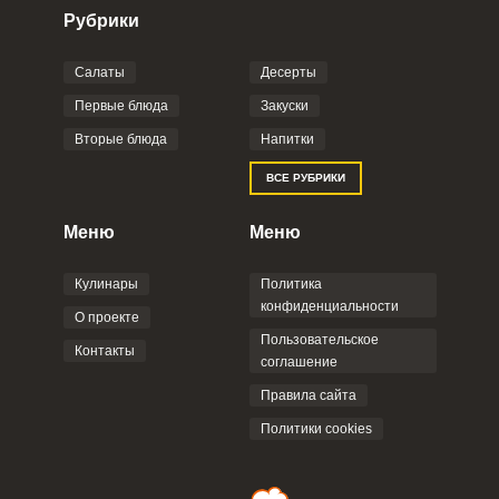
Рубрики
Салаты
Десерты
Фото до 4 шт, до 5 mb
ПРИКРЕПИТЬ
Первые блюда
Закуски
Вторые блюда
Напитки
Отправляя эту форму, вы соглашаетесь с
ВСЕ РУБРИКИ
Правилами сайта
,
Политикой
конфиденциальности
,
Политикой обработки
персональных данных
и
Пользовательским
Меню
Меню
соглашением
.
Кулинары
Политика
конфиденциальности
О проекте
Пользовательское
Контакты
соглашение
ОТПРАВИТЬ КОММЕНТАРИЙ
Правила сайта
Политики cookies