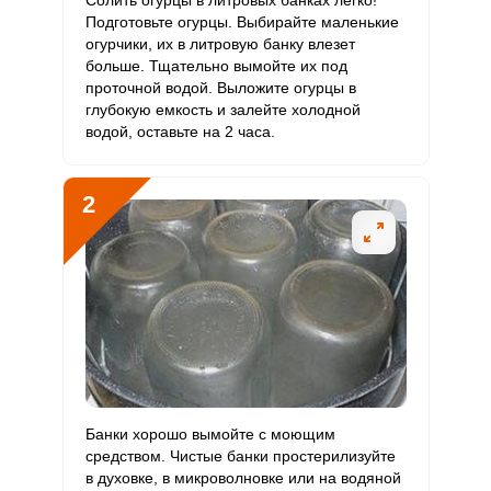
Солить огурцы в литровых банках легко!
112.5 мкг
90 мкг
5.7
62.5
С
Подготовьте огурцы. Выбирайте маленькие
огурчики, их в литровую банку влезет
больше. Тщательно вымойте их под
Витамин
0
10 мкг
0
0
проточной водой. Выложите огурцы в
D
глубокую емкость и залейте холодной
водой, оставьте на 2 часа.
Витамин
1 мг
15 мг
0.3
3.4
E
2
Биотин
9.1 мг
50 мг
0.8
9.1
Витамин
165.7 мкг
120 мкг
6.3
69
К
Витамин
3.4 мг
20 мг
0.8
8.5
РР
Калий
1512.9 мг
2500 мг
2.7
30.3
Банки хорошо вымойте с моющим
Кальций
753.3 мг
1000 мг
3.4
37.7
средством. Чистые банки простерилизуйте
в духовке, в микроволновке или на водяной
Сообщить об ошибке
Кремний
1.8 мг
30 мг
0.3
3