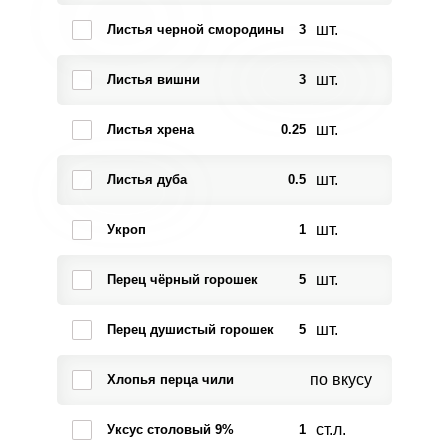
шт.
Листья черной смородины
3
шт.
Листья вишни
3
шт.
Листья хрена
0.25
шт.
Листья дуба
0.5
шт.
Укроп
1
шт.
Перец чёрный горошек
5
шт.
Перец душистый горошек
5
по вкусу
Хлопья перца чили
ст.л.
Уксус столовый 9%
1