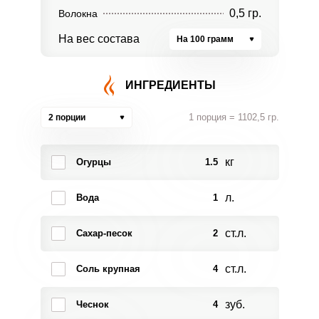
0,5 гр.
Волокна
На вес состава
На 100 грамм
ИНГРЕДИЕНТЫ
1 порция = 1102,5 гр.
2 порции
кг
Огурцы
1.5
л.
Вода
1
ст.л.
Сахар-песок
2
ст.л.
Соль крупная
4
зуб.
Чеснок
4