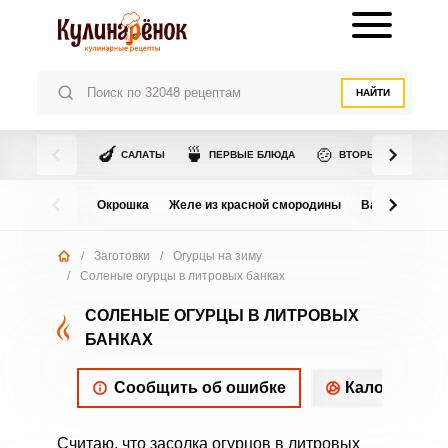
НАЙТИ
🍆
🍵
🍲
САЛАТЫ
ПЕРВЫЕ БЛЮДА
ВТОРЫЕ БЛЮДА
Окрошка
Желе из красной смородины
Варенье из в
/
Заготовки
/
Огурцы на зиму
/
Соленые огурцы в литровых банках
СОЛЕНЫЕ ОГУРЦЫ В ЛИТРОВЫХ
БАНКАХ
Сообщить об ошибке
Калорийнос
Считаю, что засолка огурцов в литровых