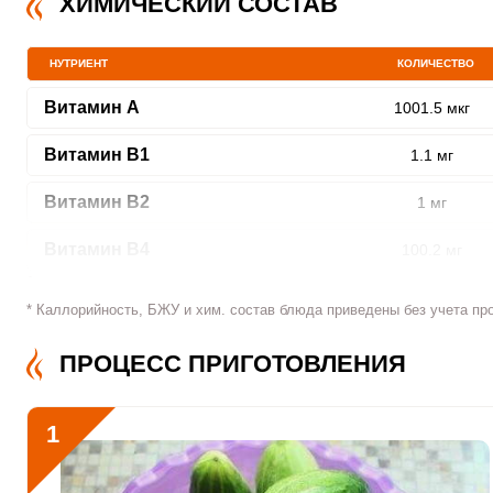
ХИМИЧЕСКИЙ СОСТАВ
НУТРИЕНТ
КОЛИЧЕСТВО
ШАГ
Витамин A
1 ИЗ 14
1001.5 мкг
Витамин В1
1.1 мг
Витамин В2
1 мг
Витамин В4
100.2 мг
Витамин В5
3.7 мг
Сообщить об ошибк
* Каллорийность, БЖУ и хим. состав блюда приведены без учета пр
Витамин В6
1.6 мг
ПРОЦЕСС ПРИГОТОВЛЕНИЯ
Витамин В9
131.8 мкг
1
Витамин В12
0
Витамин С
355.9 мкг