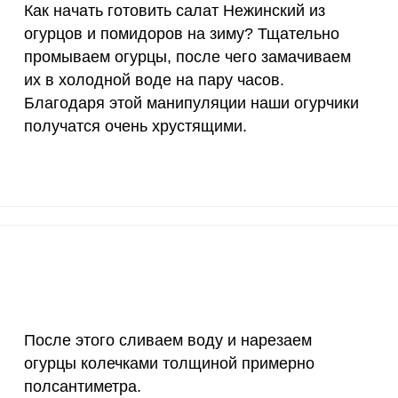
Как начать готовить салат Нежинский из
огурцов и помидоров на зиму? Тщательно
10 мкг
0
0
промываем огурцы, после чего замачиваем
15 мг
5.3
64.
их в холодной воде на пару часов.
Запомнить меня
Благодаря этой манипуляции наши огурчики
50 мг
0.8
9.
тесь с
Правилами сайта
,
получатся очень хрустящими.
ВХОД
олитикой обработки
ельским соглашением
120 мкг
13.9
168
ЕЩЕ НЕ ЗАРЕГИСТРИРОВАННЫ?
20 мг
1.4
17.
Забыли пароль?
лат Нежинский из огурцов и помидоров на зиму? Тща
2500 мг
5.4
65.
ачиваем их в холодной воде на пару часов. Благодар
1000 мг
2.2
26.
я очень хрустящими.
30 мг
7.4
90.
После этого сливаем воду и нарезаем
400 мг
2.5
30.
огурцы колечками толщиной примерно
1300 мг
25.1
304
полсантиметра.