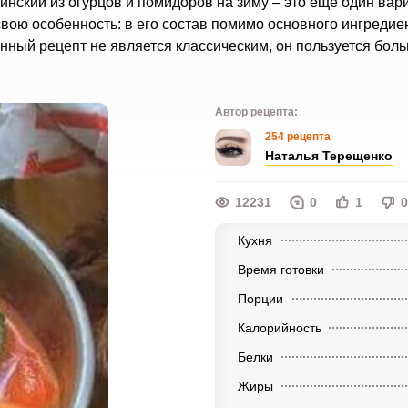
ский из огурцов и помидоров на зиму – это еще один вар
вою особенность: в его состав помимо основного ингредие
анный рецепт не является классическим, он пользуется бол
Автор рецепта:
254 рецепта
Наталья Терещенко
12231
0
1
0
Кухня
Время готовки
Порции
Калорийность
Белки
Жиры