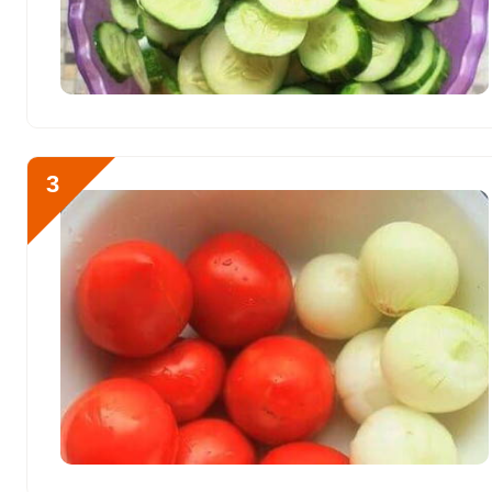
Сера
979.5 мг
Фосфор
935.2 мг
Хлор
18562.2 мг
Алюминий
3560.1 мкг
3
Железо
18.3 мг
Йод
64.2 мкг
Кобальт
52.9 мкг
Литий
167.9 мкг
Марганец
4.4 мкг
Медь
2236.2 мкг