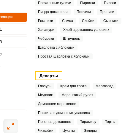
Пасхальные куличи
Пирожки
Пироги
Пицца домашняя
Пончики
Пряники
 ПОРЦИИ
Рогалики
Самса
Слойки
Сырники
ШАГ
2 ИЗ 14
1
Хачапури
Хлеб в домашних условиях
Чебуреки
Штрудель
3
Шарлотка с яблоками
2
Простая шарлотка с яблоками
7
Десерты
4
Глазурь
Крем для торта
Мармелад
1
Медовик
Меренговый рулет
Домашнее мороженое
1
Пастила в домашних условиях
Печенье домашнее
Тирамису
Торты
Чизкейки
Цукаты
Эклеры
.8