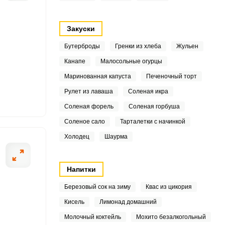
Закуски
5
Бутерброды
Гренки из хлеба
Жульен
7
Канапе
Малосольные огурцы
ОТПРАВИТЬ СООБЩЕНИЕ
Маринованная капуста
Печеночный торт
.3
Рулет из лаваша
Соленая икра
5
Соленая форель
Соленая горбуша
Соленое сало
Тарталетки с начинкой
тельно промываем
После этого сли
7
Холодец
Шаурма
я этой манипуляции
8
Напитки
3
Березовый сок на зиму
Квас из цикория
5
Кисель
Лимонад домашний
.1
Молочный коктейль
Мохито безалкогольный