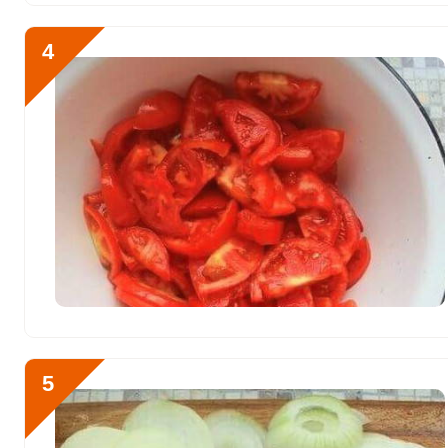
Никель
23 мкг
Рубидий
3073.4 мкг
4
Селен
10.6 мкг
Фтор
1496.4 мкг
Хром
73 мкг
Цинк
9.2 мг
Бор
2640 мкг
Ванадий
32 мкг
Молибден
115 мкг
5