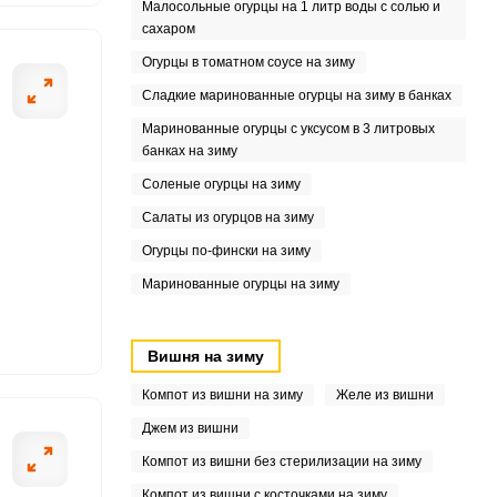
8
Малосольные огурцы на 1 литр воды с солью и
сахаром
.2
Огурцы в томатном соусе на зиму
4
Сладкие маринованные огурцы на зиму в банках
Маринованные огурцы с уксусом в 3 литровых
5
банках на зиму
Соленые огурцы на зиму
7
Салаты из огурцов на зиму
7
Огурцы по-фински на зиму
Маринованные огурцы на зиму
3
3
Вишня на зиму
8
Компот из вишни на зиму
Желе из вишни
Джем из вишни
Компот из вишни без стерилизации на зиму
Компот из вишни с косточками на зиму