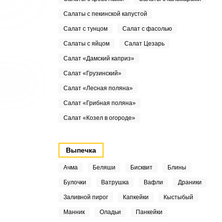
Салаты с пекинской капустой
Салат с тунцом
Салат с фасолью
Салаты с яйцом
Салат Цезарь
Салат «Дамский каприз»
Салат «Грузинский»
Салат «Лесная поляна»
Салат «Грибная поляна»
Салат «Козел в огороде»
Выпечка
Ачма
Беляши
Бисквит
Блины
Булочки
Ватрушка
Вафли
Драники
Заливной пирог
Капкейки
Кыстыбый
Манник
Оладьи
Панкейки