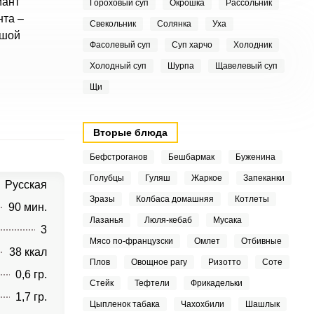
иант
Гороховый суп
Окрошка
Рассольник
нта –
Свекольник
Солянка
Уха
ьшой
Фасолевый суп
Суп харчо
Холодник
Холодный суп
Шурпа
Щавелевый суп
Щи
Вторые блюда
Бефстроганов
Бешбармак
Буженина
Голубцы
Гуляш
Жаркое
Запеканки
Русская
Зразы
Колбаса домашняя
Котлеты
90 мин.
Лазанья
Люля-кебаб
Мусака
3
Мясо по-французски
Омлет
Отбивные
38 ккал
Плов
Овощное рагу
Ризотто
Соте
0,6 гр.
Стейк
Тефтели
Фрикадельки
1,7 гр.
Цыпленок табака
Чахохбили
Шашлык