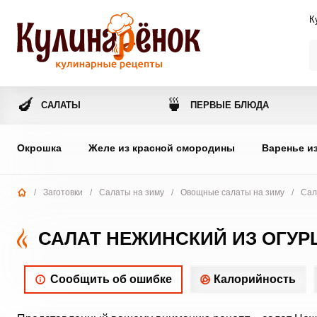
К
🍆
🍵
САЛАТЫ
ПЕРВЫЕ БЛЮДА
Окрошка
Желе из красной смородины
Варенье и
/
Заготовки
/
Салаты на зиму
/
Овощные салаты на зиму
/
Сал
САЛАТ НЕЖИНСКИЙ ИЗ ОГУР
Сообщить об ошибке
Калорийность