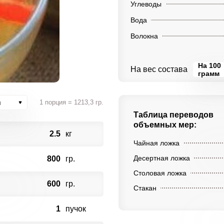
Углеводы
Вода
Волокна
На 100
На вес состава
грамм
и
1 порция = 1213,3 гр.
Таблица переводов
объемных мер:
2.5
кг
Чайная ложка
Десертная ложка
800
гр.
Столовая ложка
600
гр.
Стакан
1
пучок