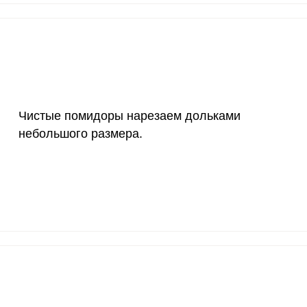
200 мкг
0.3
3.
200 мкг
42.2
512
55 мкг
0.5
6.
4000 мкг
1
12.
Чистые помидоры нарезаем дольками
50 мкг
4
48.
небольшого размера.
12 мг
2.1
25.
1200 мкг
6
73.
20 мкг
4.4
53.
70 мкг
4.5
54.