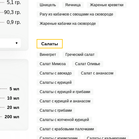
5,1 гр.
Шницель
Яичница
Жареные креветки
90,3 гр.
Рагу из кабачков с овощами на сковороде
0,9 гр.
Жареные кабачки на сковороде
Салаты
Винегрет
Греческий салат
Салат Мимоза
Салат Оливье
Салаты с авокадо
Салат с ананасом
Салаты с курицей
5 мл
Салаты с курицей и грибами
10 мл
Салат с курицей и ананасом
20 мл
Салаты с грибами
200 мл
Салаты с копченой курицей
Салат с крабовыми палочками
Салаты с креветками
Салаты с кальмарами