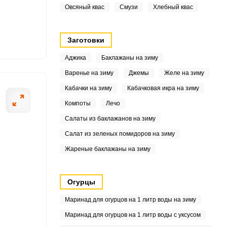
Овсяный квас
Смузи
Хлебный квас
3
9
Заготовки
9
Аджика
Баклажаны на зиму
Варенье на зиму
Джемы
Желе на зиму
5.6
Кабачки на зиму
Кабачковая икра на зиму
8
Компоты
Лечо
3
Салаты из баклажанов на зиму
Салат из зеленых помидоров на зиму
.5
Жареные баклажаны на зиму
9
Огурцы
5
Маринад для огурцов на 1 литр воды на зиму
5
Маринад для огурцов на 1 литр воды с уксусом