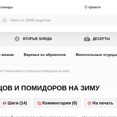
улинары
О проекте
🍲
🍰
ВТОРЫЕ БЛЮДА
ДЕСЕРТЫ
з вишни
Варенье из абрикосов
Малосольные огурц
ат Нежинский из огурцов и помидоров на зиму
ЦОВ И ПОМИДОРОВ НА ЗИМУ
Шаги (14)
Комментарии (0)
На печать