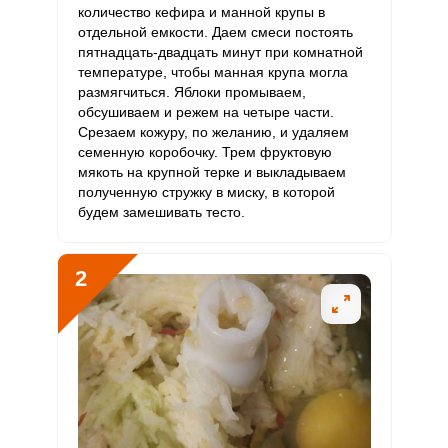
количество кефира и манной крупы в
отдельной емкости. Даем смеси постоять
Витамин
2.4 мкг
10 мкг
5
6.1
пятнадцать-двадцать минут при комнатной
D
температуре, чтобы манная крупа могла
размягчиться. Яблоки промываем,
Витамин
2.2 мг
15 мг
3
3.6
обсушиваем и режем на четыре части.
E
Срезаем кожуру, по желанию, и удаляем
семенную коробочку. Трем фруктовую
Биотин
26 мг
50 мг
10.7
13
мякоть на крупной терке и выкладываем
полученную стружку в миску, в которой
Сообщить об ошибке
Витамин
ШАГ
Ш
будем замешивать тесто.
4.7 мкг
120 мкг
0.8
1
К
1 ИЗ 6
ВХОД НА САЙТ
РЕГИСТРАЦИЯ
Витамин
2
7.9 мг
20 мг
8.2
9.9
РР
Войдите
с помощью социальных сетей:
Калий
953.5 мг
2500 мг
7.9
9.5
Кальций
227.5 мг
1000 мг
4.7
5.7
или
Кремний
8.5 мг
30 мг
5.8
7.1