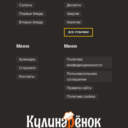
Салаты
Десерты
Фото до 4 шт, до 5 mb
ПРИКРЕПИТЬ
Первые блюда
Закуски
Вторые блюда
Напитки
Отправляя эту форму, вы соглашаетесь с
ВСЕ РУБРИКИ
Правилами сайта
,
Политикой
конфиденциальности
,
Политикой обработки
персональных данных
и
Пользовательским
Меню
Меню
соглашением
.
Кулинары
Политика
конфиденциальности
О проекте
Пользовательское
Контакты
соглашение
ОТПРАВИТЬ КОММЕНТАРИЙ
Правила сайта
Политики cookies