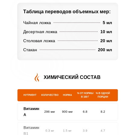
Таблица переводов
объемных мер:
Чайная ложка
5 мл
Десертная ложка
10 мл
Столовая ложка
20 мл
Стакан
200 мл
ХИМИЧЕСКИЙ СОСТАВ
% ОТ НОРМЫ
% В ОДНОЙ
НУТРИЕНТ
КОЛИЧЕСТВО
НОРМА
В 100 Г
ПОРЦИИ
Витамин
296 мкг
900 мкг
6.8
8.2
A
Витамин
0.3 мг
1.5 мг
3.9
4.7
В1