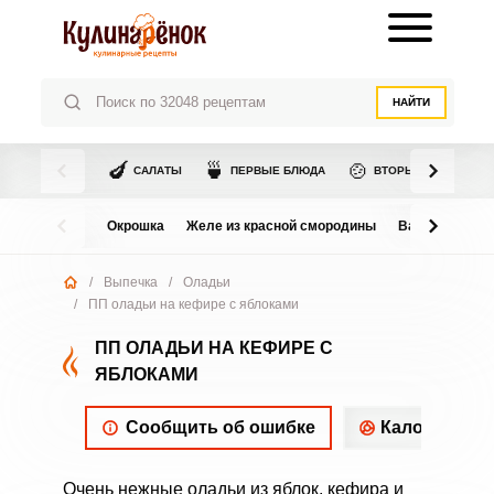
НАЙТИ
🍆
🍵
🍲
САЛАТЫ
ПЕРВЫЕ БЛЮДА
ВТОРЫЕ БЛЮДА
Окрошка
Желе из красной смородины
Варенье из в
/
Выпечка
/
Оладьи
/
ПП оладьи на кефире с яблоками
ПП ОЛАДЬИ НА КЕФИРЕ С
ЯБЛОКАМИ
Сообщить об ошибке
Калорийнос
Очень нежные оладьи из яблок, кефира и