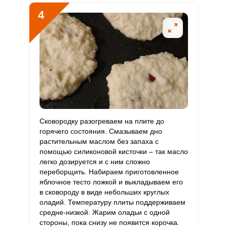
4
Медь
375.8 мкг
1000 мкг
7.7
9.4
Никель
42.6 мкг
200 мкг
4.4
5.3
Рубидий
126 мкг
200 мкг
13
15.8
Селен
35.4 мкг
55 мкг
13.3
16.1
Фтор
111.5 мкг
4000 мкг
0.6
0.7
Сковородку разогреваем на плите до
Хром
15.2 мкг
50 мкг
6.2
7.6
горячего состояния. Смазываем дно
растительным маслом без запаха с
Цинк
2.4 мг
12 мг
4.1
4.9
помощью силиконовой кисточки – так масло
легко дозируется и с ним сложно
Бор
537.3 мкг
1200 мкг
9.2
11.2
переборщить. Набираем приготовленное
яблочное тесто ложкой и выкладываем его
Ванадий
в сковороду в виде небольших круглых
85.3 мкг
20 мкг
87.9
106.6
оладий. Температуру плиты поддерживаем
средне-низкой. Жарим оладьи с одной
Молибден
32.1 мкг
70 мкг
9.4
11.5
стороны, пока снизу не появится корочка.