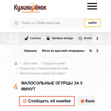
НАЙТИ
🍆
🍵
🍲
САЛАТЫ
ПЕРВЫЕ БЛЮДА
ВТОРЫЕ БЛЮДА
Окрошка
Желе из красной смородины
Варенье из в
/
Заготовки
/
Огурцы на зиму
/
Огурцы без стерилизации на зиму
/
Малосольные огурцы за 5 минут
МАЛОСОЛЬНЫЕ ОГУРЦЫ ЗА 5
МИНУТ
Сообщить об ошибке
Калорийнос