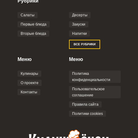
Рубрики
Салаты
Десерты
Фото до 4 шт, до 5 mb
ПРИКРЕПИТЬ
Первые блюда
Закуски
Вторые блюда
Напитки
Отправляя эту форму, вы соглашаетесь с
ВСЕ РУБРИКИ
Правилами сайта
,
Политикой
конфиденциальности
,
Политикой обработки
персональных данных
и
Пользовательским
Меню
Меню
соглашением
.
Кулинары
Политика
конфиденциальности
О проекте
Пользовательское
Контакты
соглашение
ОТПРАВИТЬ КОММЕНТАРИЙ
Правила сайта
Политики cookies