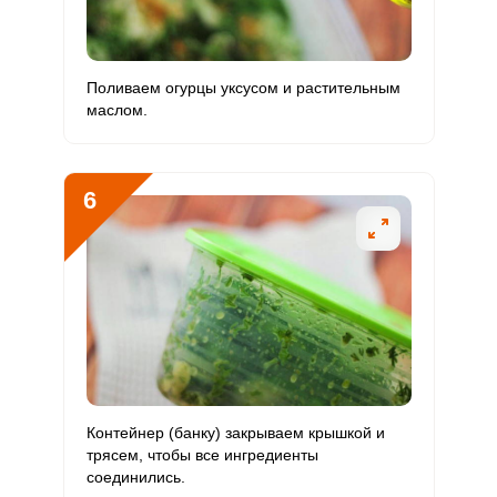
Цинк
3.1 мг
12 мг
2.2
13.1
Бор
0
1200 мкг
0
0
Поливаем огурцы уксусом и растительным
маслом.
Ванадий
0
20 мкг
0
0
Молибден
43 мкг
70 мкг
5.2
30.7
6
Контейнер (банку) закрываем крышкой и
трясем, чтобы все ингредиенты
соединились.