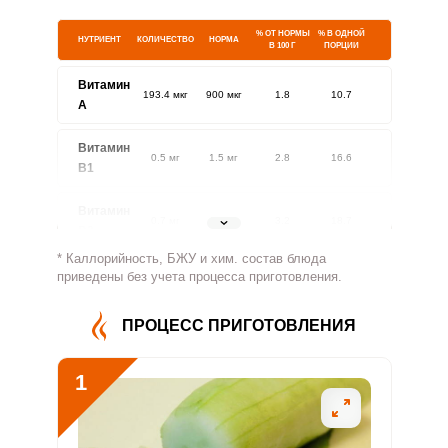
% ОТ НОРМЫ
% В ОДНОЙ
НУТРИЕНТ
КОЛИЧЕСТВО
НОРМА
В 100 Г
ПОРЦИИ
Витамин
193.4 мкг
900 мкг
1.8
10.7
A
Витамин
0.5 мг
1.5 мг
2.8
16.6
В1
Витамин
0.7 мг
1.8 мг
3.2
18.7
В2
* Каллорийность, БЖУ и хим. состав блюда
Витамин
приведены без учета процесса приготовления.
74.1 мг
500 мг
1.3
7.4
В4
ПРОЦЕСС ПРИГОТОВЛЕНИЯ
Витамин
3.4 мг
5 мг
5.9
34.4
В5
1
Витамин
1 мг
2 мг
4.3
25.4
В6