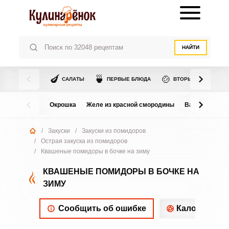
НАЙТИ
🍆
🍵
🍲
САЛАТЫ
ПЕРВЫЕ БЛЮДА
ВТОРЫЕ БЛЮДА
Окрошка
Желе из красной смородины
Варенье из в
/
Закуски
/
Закуски из помидоров
/
Острая закуска из помидоров
/
Квашеные помидоры в бочке на зиму
КВАШЕНЫЕ ПОМИДОРЫ В БОЧКЕ НА
ЗИМУ
Сообщить об ошибке
Калорийнос