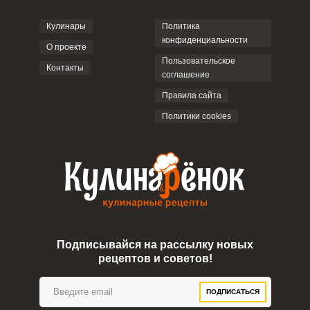
соглашением
.
Кулинары
Политика
конфиденциальности
О проекте
Пользовательское
Контакты
соглашение
ОТПРАВИТЬ КОММЕНТАРИЙ
Правила сайта
Политики cookies
Сообщить об ошибке
ВХОД НА САЙТ
РЕГИСТРАЦИЯ
ШАГ
Ш
1 ИЗ 5
Войдите
с помощью социальных сетей:
Подписывайся на рассылку новых
или
рецептов и советов!
ПОДПИСАТЬСЯ