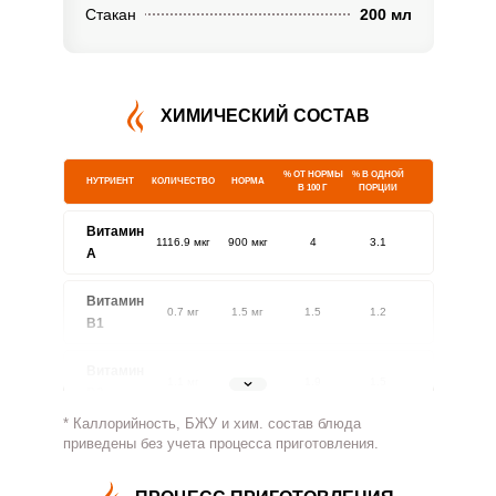
Стакан
200 мл
ХИМИЧЕСКИЙ СОСТАВ
% ОТ НОРМЫ
% В ОДНОЙ
НУТРИЕНТ
КОЛИЧЕСТВО
НОРМА
В 100 Г
ПОРЦИИ
Витамин
1116.9 мкг
900 мкг
4
3.1
A
Витамин
0.7 мг
1.5 мг
1.5
1.2
В1
Витамин
1.1 мг
1.8 мг
1.9
1.5
В2
* Каллорийность, БЖУ и хим. состав блюда
Витамин
приведены без учета процесса приготовления.
8.9 мг
500 мг
0.1
0
В4