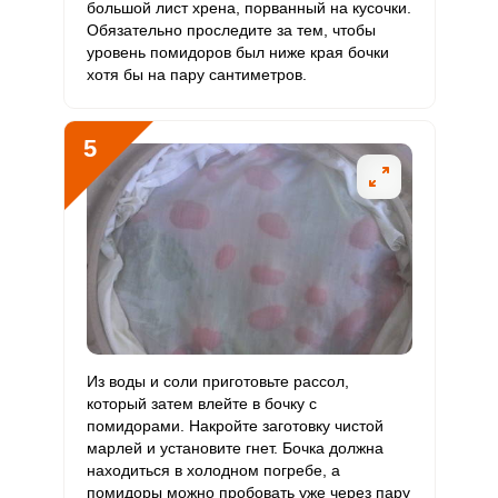
большой лист хрена, порванный на кусочки.
Рубидий
270.8 мкг
200 мкг
4.3
3.4
Обязательно проследите за тем, чтобы
уровень помидоров был ниже края бочки
Селен
7.7 мкг
55 мкг
0.4
0.3
хотя бы на пару сантиметров.
Фтор
1189 мкг
4000 мкг
0.9
0.7
5
Хром
1.2 мкг
50 мкг
0.1
0.1
Цинк
8.4 мг
12 мг
2.2
1.8
Бор
1800.5 мкг
1200 мкг
4.8
3.8
Ванадий
41.4 мкг
20 мкг
6.6
5.2
Молибден
1076.2 мкг
70 мкг
49
38.4
Из воды и соли приготовьте рассол,
который затем влейте в бочку с
помидорами. Накройте заготовку чистой
марлей и установите гнет. Бочка должна
находиться в холодном погребе, а
помидоры можно пробовать уже через пару