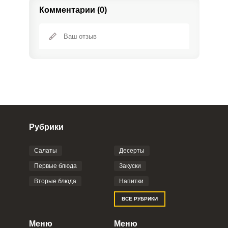
Комментарии (0)
Рубрики
Салаты
Десерты
Фото до 4 шт, до 5 mb
ПРИКРЕПИТЬ
Первые блюда
Закуски
Вторые блюда
Напитки
Отправляя эту форму, вы соглашаетесь с
ВСЕ РУБРИКИ
Правилами сайта
,
Политикой
конфиденциальности
,
Политикой обработки
персональных данных
и
Пользовательским
Меню
Меню