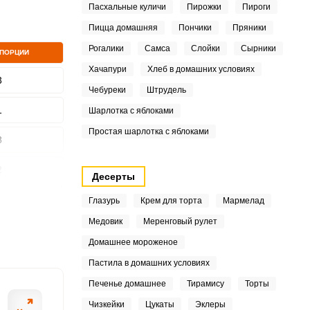
Пасхальные куличи
Пирожки
Пироги
Пицца домашняя
Пончики
Пряники
Рогалики
Самса
Слойки
Сырники
 ПОРЦИИ
ШАГ
Хачапури
Хлеб в домашних условиях
2 ИЗ 9
3
Чебуреки
Штрудель
1
Шарлотка с яблоками
Простая шарлотка с яблоками
8
2
Десерты
1
Глазурь
Крем для торта
Мармелад
Медовик
Меренговый рулет
Домашнее мороженое
5
Пастила в домашних условиях
Печенье домашнее
Тирамису
Торты
Чизкейки
Цукаты
Эклеры