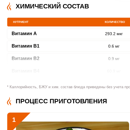
ХИМИЧЕСКИЙ СОСТАВ
НУТРИЕНТ
КОЛИЧЕСТВО
ШАГ
1 ИЗ 9
Витамин A
293.2 мкг
Витамин В1
0.6 мг
Витамин В2
0.9 мг
Витамин В4
60.9 мг
Сообщить об ошибк
Витамин В5
7.1 мг
* Каллорийность, БЖУ и хим. состав блюда приведены без учета пр
Витамин В6
1.8 мг
ПРОЦЕСС ПРИГОТОВЛЕНИЯ
Витамин В9
101.5 мкг
1
Витамин В12
0