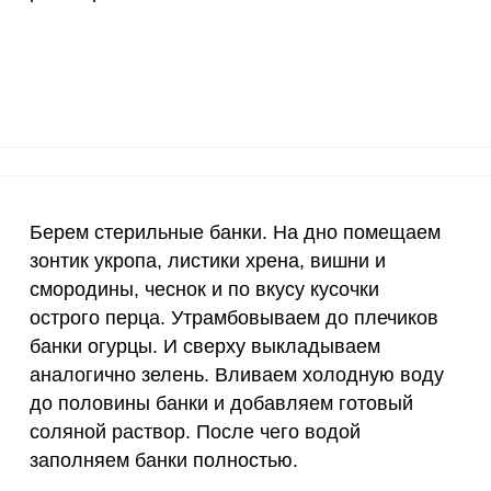
500 мг
5.7
12.
800 мг
3.9
8.
2300 мг
111.1
234
30 мкг
0
0
18 мг
5.8
12.
Берем стерильные банки. На дно помещаем
зонтик укропа, листики хрена, вишни и
150 мкг
1.3
2.
смородины, чеснок и по вкусу кусочки
острого перца. Утрамбовываем до плечиков
10 мкг
30.3
63.
банки огурцы. И сверху выкладываем
70 мкг
0
0
аналогично зелень. Вливаем холодную воду
до половины банки и добавляем готовый
2 мкг
9.5
2
соляной раствор. После чего водой
заполняем банки полностью.
1000 мкг
12.1
25.