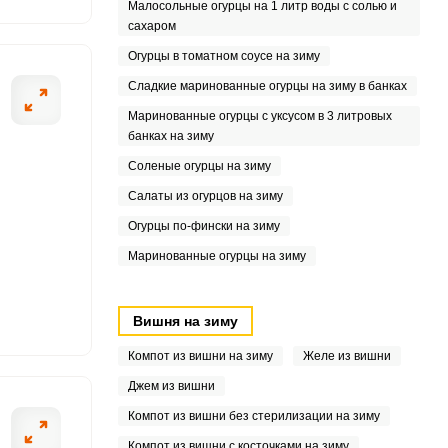
Малосольные огурцы на 1 литр воды с солью и
сахаром
Огурцы в томатном соусе на зиму
Сладкие маринованные огурцы на зиму в банках
7
Маринованные огурцы с уксусом в 3 литровых
банках на зиму
9
Соленые огурцы на зиму
2
Салаты из огурцов на зиму
Огурцы по-фински на зиму
4
Маринованные огурцы на зиму
6
Вишня на зиму
Компот из вишни на зиму
Желе из вишни
9
Джем из вишни
Компот из вишни без стерилизации на зиму
Компот из вишни с косточками на зиму