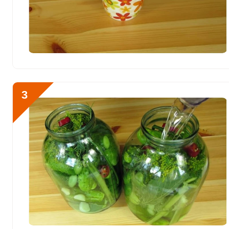
Сера
604.1 мг
Фосфор
662.4 мг
Хлор
53862.2 мг
Алюминий
0
3
Железо
22.1 мг
Йод
40.4 мкг
Кобальт
63.9 мкг
Литий
0
Марганец
4 мкг
Медь
2557.9 мкг