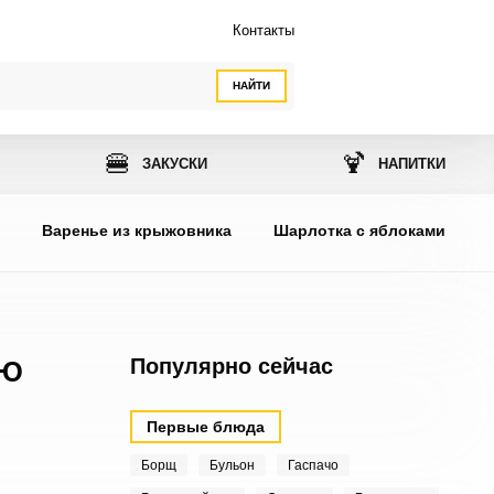
Контакты
НАЙТИ
🍔
🍹
ЗАКУСКИ
НАПИТКИ
ы
Варенье из крыжовника
Шарлотка с яблоками
Популярно сейчас
УЮ
Первые блюда
Борщ
Бульон
Гаспачо