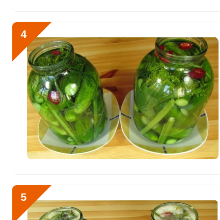
Никель
0
Рубидий
0
4
Селен
3.7 мкг
Фтор
341.8 мкг
Хром
60 мкг
Цинк
4.1 мг
Бор
550 мкг
Ванадий
0
Молибден
349 мкг
5