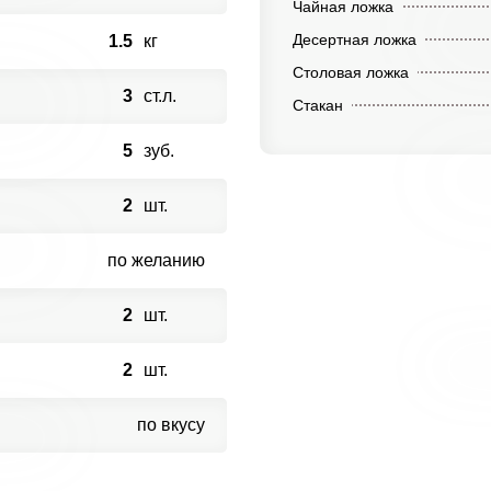
Чайная ложка
Десертная ложка
1.5
кг
Столовая ложка
3
ст.л.
Стакан
5
зуб.
2
шт.
по желанию
2
шт.
2
шт.
по вкусу