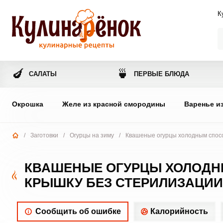
К
🍆
🍵
САЛАТЫ
ПЕРВЫЕ БЛЮДА
Окрошка
Желе из красной смородины
Варенье и
/
Заготовки
/
Огурцы на зиму
/
Квашеные огурцы холодным спосо
КВАШЕНЫЕ ОГУРЦЫ ХОЛОДН
КРЫШКУ БЕЗ СТЕРИЛИЗАЦИИ
Сообщить об ошибке
Калорийность