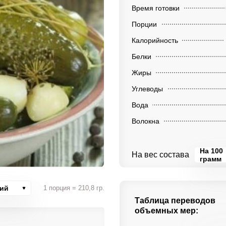
Время готовки
Порции
Калорийность
Белки
Жиры
Углеводы
Вода
Волокна
На 100
На вес состава
грамм
ций
1 порция = 210,8 гр.
Таблица переводов
объемных мер: