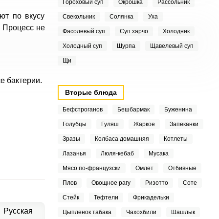
Гороховый суп
Окрошка
Рассольник
ют по вкусу
Свекольник
Солянка
Уха
. Процесс не
Фасолевый суп
Суп харчо
Холодник
Холодный суп
Шурпа
Щавелевый суп
Щи
е бактерии.
Вторые блюда
Бефстроганов
Бешбармак
Буженина
Голубцы
Гуляш
Жаркое
Запеканки
Зразы
Колбаса домашняя
Котлеты
Лазанья
Люля-кебаб
Мусака
Мясо по-французски
Омлет
Отбивные
Плов
Овощное рагу
Ризотто
Соте
Стейк
Тефтели
Фрикадельки
Русская
Цыпленок табака
Чахохбили
Шашлык