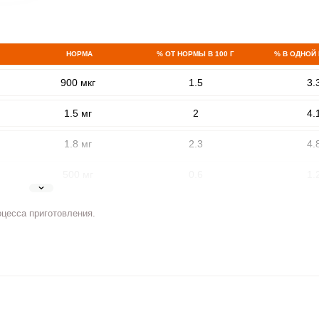
НОРМА
% ОТ НОРМЫ В 100 Г
% В ОДНОЙ
900 мкг
1.5
3.
1.5 мг
2
4.
1.8 мг
2.3
4.
ВХОД НА САЙТ
РЕГИСТРАЦИЯ
500 мг
0.6
1.
е
Войдите
5 мг
6.7
14.
оцесса приготовления.
с помощью социальных сетей:
2 мг
4.3
9
400 мкг
1.2
2.
или
3 мкг
0
0