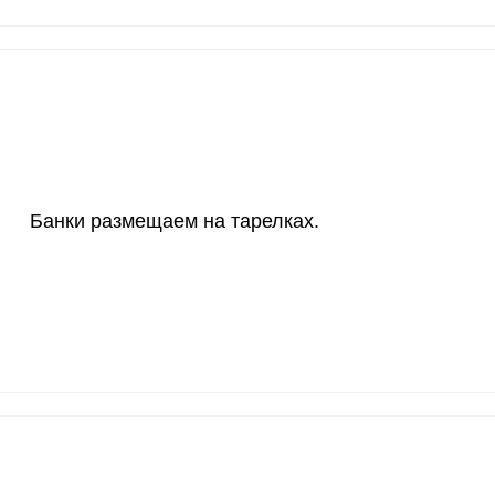
200 мкг
0
0
200 мкг
0
0
55 мкг
0.3
0.
4000 мкг
0.4
0.
50 мкг
5.7
1
Банки размещаем на тарелках.
12 мг
1.6
3.
1200 мкг
2.2
4.
20 мкг
0
0
70 мкг
23.7
49.