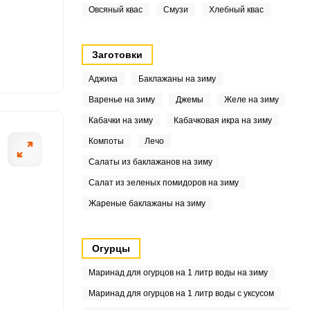
Овсяный квас
Смузи
Хлебный квас
1
Заготовки
3
Аджика
Баклажаны на зиму
.2
Варенье на зиму
Джемы
Желе на зиму
Кабачки на зиму
Кабачковая икра на зиму
Компоты
Лечо
3
Салаты из баклажанов на зиму
7
Салат из зеленых помидоров на зиму
9
Жареные баклажаны на зиму
Огурцы
0
Маринад для огурцов на 1 литр воды на зиму
6
Маринад для огурцов на 1 литр воды с уксусом