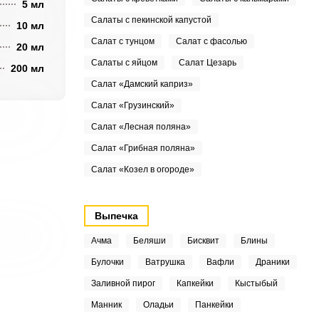
5 мл
Салаты с пекинской капустой
10 мл
Салат с тунцом
Салат с фасолью
20 мл
Салаты с яйцом
Салат Цезарь
200 мл
Салат «Дамский каприз»
Салат «Грузинский»
Салат «Лесная поляна»
Салат «Грибная поляна»
Салат «Козел в огороде»
Выпечка
Ачма
Беляши
Бисквит
Блины
Булочки
Ватрушка
Вафли
Драники
Заливной пирог
Капкейки
Кыстыбый
Манник
Оладьи
Панкейки