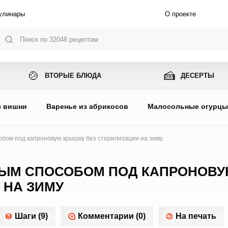
улинары
О проекте
🍲
🍰
ВТОРЫЕ БЛЮДА
ДЕСЕРТЫ
з вишни
Варенье из абрикосов
Малосольные огурц
бом под капроновую крышку без стерилизации на зиму
ЫМ СПОСОБОМ ПОД КАПРОНОВ
 НА ЗИМУ
Шаги (9)
Комментарии (0)
На печать