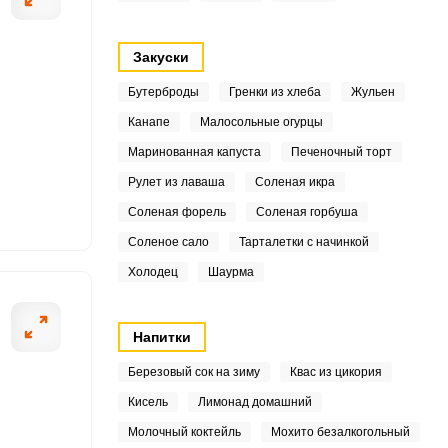
.3
Закуски
Бутерброды
Гренки из хлеба
Жульен
3
Канапе
Малосольные огурцы
6
ОТПРАВИТЬ СООБЩЕНИЕ
Маринованная капуста
Печеночный торт
Рулет из лаваша
Соленая икра
7
Соленая форель
Соленая горбуша
8
Соленое сало
Тарталетки с начинкой
ой воде на несколько
В горячую воду 
0
Холодец
Шаурма
5
Напитки
Березовый сок на зиму
Квас из цикория
1
Кисель
Лимонад домашний
Молочный коктейль
Мохито безалкогольный
.1