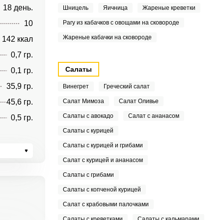
18 день.
Шницель
Яичница
Жареные креветки
10
Рагу из кабачков с овощами на сковороде
Жареные кабачки на сковороде
142 ккал
0,7 гр.
Салаты
0,1 гр.
35,9 гр.
Винегрет
Греческий салат
45,6 гр.
Салат Мимоза
Салат Оливье
Салаты с авокадо
Салат с ананасом
0,5 гр.
Салаты с курицей
Салаты с курицей и грибами
Салат с курицей и ананасом
Салаты с грибами
Салаты с копченой курицей
Салат с крабовыми палочками
Салаты с креветками
Салаты с кальмарами