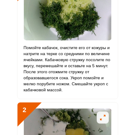
Витамин
80.8 мкг
400 мкг
3.9
2
В9
Витамин
1.5 мкг
3 мкг
9.6
5
В12
Витамин
Помойте кабачок, очистите его от кожуры и
55.1 мкг
90 мкг
11.9
6.1
С
натрите на терке со средними по величине
ячейками. Кабачковую стружку посолите по
вкусу, перемешайте и оставьте на 5 минут.
Витамин
2 мкг
10 мкг
3.8
2
После этого отожмите стружку от
D
образовавшегося сока. Укроп помойте и
мелко порубите ножом. Смешайте укроп с
Витамин
2.1 мг
15 мг
2.7
1.4
кабачковой массой.
E
Сообщить об ошибке
Биотин
13.8 мг
50 мг
5.4
2.8
ВХОД НА САЙТ
РЕГИСТРАЦИЯ
2
ШАГ
Ш
1 ИЗ 7
Витамин
10.8 мкг
120 мкг
1.7
0.9
К
Войдите
с помощью социальных сетей: