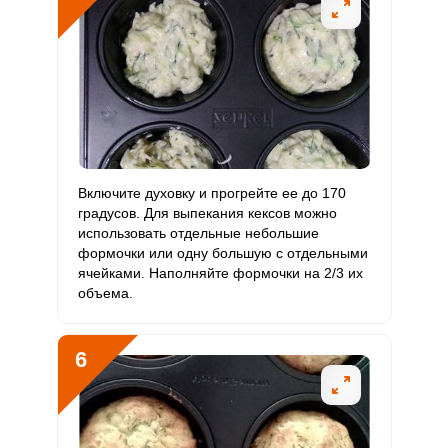
Цинк
4.1 мг
12 мг
6.7
3.4
Бор
38.4 мкг
1200 мкг
0.6
0.3
Ванадий
12.4 мкг
20 мкг
12
6.2
Молибден
8.6 мкг
70 мкг
2.4
1.2
Включите духовку и прогрейте ее до 170
градусов. Для выпекания кексов можно
использовать отдельные небольшие
формочки или одну большую с отдельными
ячейками. Наполняйте формочки на 2/3 их
объема.
6