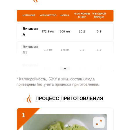
% ОТ НОРМЫ
% В ОДНОЙ
НУТРИЕНТ
КОЛИЧЕСТВО
НОРМА
В 100 Г
ПОРЦИИ
Витамин
472.8 мкг
900 мкг
10.2
5.3
A
Витамин
0.2 мг
1.5 мг
2.1
1.1
В1
Витамин
0.6 мг
1.8 мг
6.9
3.5
В2
* Каллорийность, БЖУ и хим. состав блюда
Витамин
приведены без учета процесса приготовления.
169.5 мг
500 мг
6.6
3.4
В4
ПРОЦЕСС ПРИГОТОВЛЕНИЯ
Витамин
1.2 мг
5 мг
4.8
2.5
В5
1
Витамин
0.4 мг
2 мг
4.1
2.1
В6