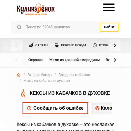
НАЙТИ
🍆
🍵
🍲
САЛАТЫ
ПЕРВЫЕ БЛЮДА
ВТОРЫЕ БЛЮДА
Окрошка
Желе из красной смородины
Варенье из в
/
Вторые блюда
/
Блюда из кабачков
/
Кексы из кабачков в духовке
КЕКСЫ ИЗ КАБАЧКОВ В ДУХОВКЕ
Сообщить об ошибке
Калорийнос
Кексы из кабачков в духовке – это несладкая