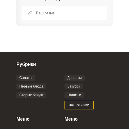
Рубрики
Салаты
Десерты
Фото до 4 шт, до 5 mb
ПРИКРЕПИТЬ
Первые блюда
Закуски
Вторые блюда
Напитки
Отправляя эту форму, вы соглашаетесь с
ВСЕ РУБРИКИ
Правилами сайта
,
Политикой
конфиденциальности
,
Политикой обработки
персональных данных
и
Пользовательским
Меню
Меню
соглашением
.