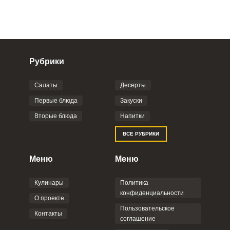
Рубрики
Салаты
Десерты
Фото до 4 шт, до 5 mb
ПРИКРЕПИТЬ
Первые блюда
Закуски
Вторые блюда
Напитки
Отправляя эту форму, вы соглашаетесь с
ВСЕ РУБРИКИ
Правилами сайта
,
Политикой
конфиденциальности
,
Политикой обработки
персональных данных
и
Пользовательским
Меню
Меню
соглашением
.
Кулинары
Политика
конфиденциальности
О проекте
Пользовательское
Контакты
соглашение
ОТПРАВИТЬ КОММЕНТАРИЙ