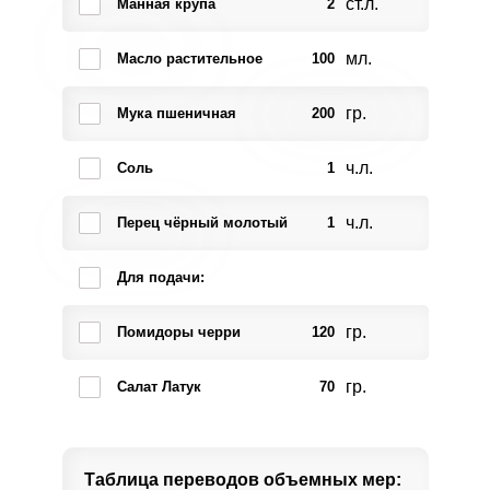
ст.л.
Манная крупа
2
мл.
Масло растительное
100
гр.
Мука пшеничная
200
ч.л.
Соль
1
ч.л.
Перец чёрный молотый
1
Для подачи:
гр.
Помидоры черри
120
гр.
Салат Латук
70
Таблица переводов
объемных мер: