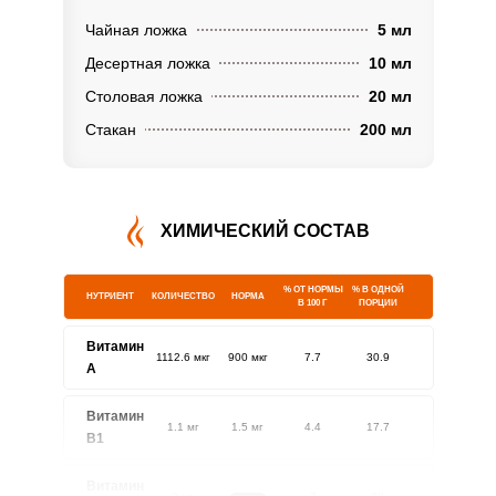
Чайная ложка
5 мл
Десертная ложка
10 мл
Столовая ложка
20 мл
Стакан
200 мл
ХИМИЧЕСКИЙ СОСТАВ
% ОТ НОРМЫ
% В ОДНОЙ
НУТРИЕНТ
КОЛИЧЕСТВО
НОРМА
В 100 Г
ПОРЦИИ
Витамин
1112.6 мкг
900 мкг
7.7
30.9
A
Витамин
1.1 мг
1.5 мг
4.4
17.7
В1
Витамин