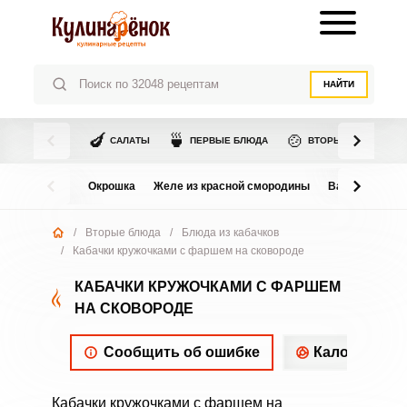
НАЙТИ
🍆
🍵
🍲
САЛАТЫ
ПЕРВЫЕ БЛЮДА
ВТОРЫЕ БЛЮДА
Окрошка
Желе из красной смородины
Варенье из в
/
Вторые блюда
/
Блюда из кабачков
/
Кабачки кружочками с фаршем на сковороде
КАБАЧКИ КРУЖОЧКАМИ С ФАРШЕМ
НА СКОВОРОДЕ
Сообщить об ошибке
Калорийнос
Кабачки кружочками с фаршем на