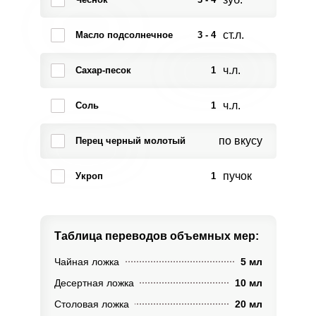
ст.л.
Масло подсолнечное
3 - 4
ч.л.
Сахар-песок
1
ч.л.
Соль
1
по вкусу
Перец черный молотый
пучок
Укроп
1
Таблица переводов
объемных мер:
Чайная ложка
5 мл
Десертная ложка
10 мл
Столовая ложка
20 мл