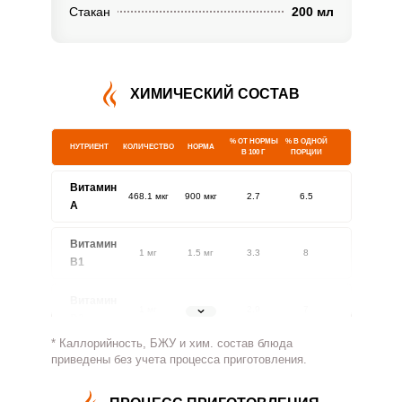
Стакан
200 мл
ХИМИЧЕСКИЙ СОСТАВ
% ОТ НОРМЫ
% В ОДНОЙ
НУТРИЕНТ
КОЛИЧЕСТВО
НОРМА
В 100 Г
ПОРЦИИ
Витамин
468.1 мкг
900 мкг
2.7
6.5
A
Витамин
1 мг
1.5 мг
3.3
8
В1
Витамин
1 мг
1.8 мг
2.9
7
В2
* Каллорийность, БЖУ и хим. состав блюда
Витамин
приведены без учета процесса приготовления.
121.3 мг
500 мг
1.2
3
В4