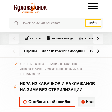
НАЙТИ
🍆
🍵
🍲
САЛАТЫ
ПЕРВЫЕ БЛЮДА
ВТОРЫЕ БЛЮДА
Окрошка
Желе из красной смородины
Варенье из в
/
Вторые блюда
/
Блюда из кабачков
/
Икра из кабачков и баклажанов на зиму без
стерилизации
ИКРА ИЗ КАБАЧКОВ И БАКЛАЖАНОВ
НА ЗИМУ БЕЗ СТЕРИЛИЗАЦИИ
Сообщить об ошибке
Калорийнос