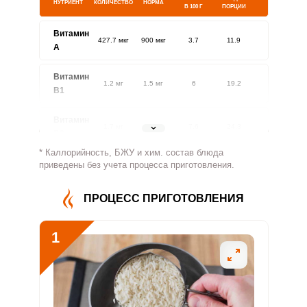
НУТРИЕНТ
КОЛИЧЕСТВО
НОРМА
В 100 Г
ПОРЦИИ
Витамин
427.7 мкг
900 мкг
3.7
11.9
A
Витамин
1.2 мг
1.5 мг
6
19.2
В1
Витамин
1.7 мг
1.8 мг
7.6
24.3
В2
* Каллорийность, БЖУ и хим. состав блюда
Витамин
приведены без учета процесса приготовления.
333.9 мг
500 мг
5.2
16.7
В4
ПРОЦЕСС ПРИГОТОВЛЕНИЯ
Витамин
2 мг
5 мг
3.1
9.8
В5
1
Витамин
1.2 мг
2 мг
4.8
15.3
В6
Витамин
88.4 мкг
400 мкг
1.7
5.5
В9