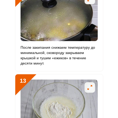
После закипания снижаем температуру до
Сообщить об ошибке
минимальной, сковороду закрываем
крышкой и тушим «ежиков» в течение
ВХОД НА САЙТ
РЕГИСТРАЦИЯ
десяти минут.
ШАГ
Ш
1 ИЗ 17
2
Войдите
13
с помощью социальных сетей:
или