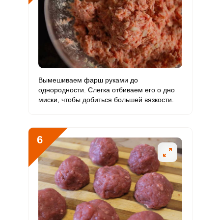
Бор
176.5 мкг
1200 мкг
1.2
3.7
Ванадий
166.5 мкг
20 мкг
65.1
208.1
Молибден
43.9 мкг
70 мкг
4.9
15.7
Вымешиваем фарш руками до
однородности. Слегка отбиваем его о дно
миски, чтобы добиться большей вязкости.
6