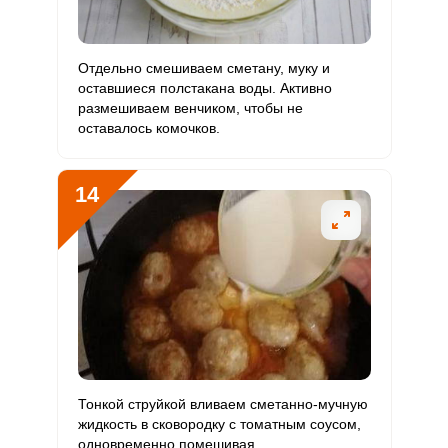
Отдельно смешиваем сметану, муку и
оставшиеся полстакана воды. Активно
Рецепт ежиков из фарша с рисом, как в детском саду
Отправляя эту форму, вы соглашаетесь с
Правилами сайта
,
Запомнить меня
размешиваем венчиком, чтобы не
Политикой конфиденциальности
,
Политикой обработки
предельно прост! Рис тщательно промываем и
оставалось комочков.
персональных данных
и
Пользовательским соглашением
отвариваем в подсоленной воде в течение десяти
ВХОД
минут.
ЕЩЕ НЕ ЗАРЕГИСТРИРОВАННЫ?
14
Забыли пароль?
ОТПРАВИТЬ СООБЩЕНИЕ
Тонкой струйкой вливаем сметанно-мучную
жидкость в сковородку с томатным соусом,
одновременно помешивая.