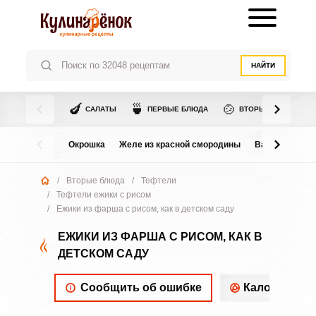
НАЙТИ
🍆
🍵
🍲
САЛАТЫ
ПЕРВЫЕ БЛЮДА
ВТОРЫЕ БЛЮДА
Окрошка
Желе из красной смородины
Варенье из в
/
Вторые блюда
/
Тефтели
/
Тефтели ежики с рисом
/
Ежики из фарша с рисом, как в детском саду
ЕЖИКИ ИЗ ФАРША С РИСОМ, КАК В
ДЕТСКОМ САДУ
Сообщить об ошибке
Калорийнос