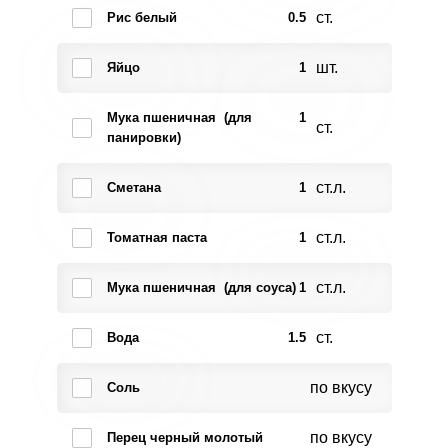
ст.
Рис белый
0.5
шт.
Яйцо
1
Мука пшеничная (для
1
ст.
панировки)
ст.л.
Сметана
1
ст.л.
Томатная паста
1
ст.л.
Мука пшеничная (для соуса)
1
ст.
Вода
1.5
по вкусу
Соль
по вкусу
Перец черный молотый