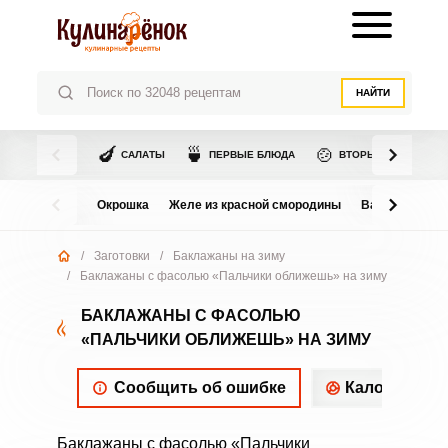
НАЙТИ
🍆
🍵
🍲
САЛАТЫ
ПЕРВЫЕ БЛЮДА
ВТОРЫЕ БЛЮДА
Окрошка
Желе из красной смородины
Варенье из в
/
Заготовки
/
Баклажаны на зиму
/
Баклажаны с фасолью «Пальчики оближешь» на зиму
БАКЛАЖАНЫ С ФАСОЛЬЮ
«ПАЛЬЧИКИ ОБЛИЖЕШЬ» НА ЗИМУ
Сообщить об ошибке
Калорийнос
Баклажаны с фасолью «Пальчики