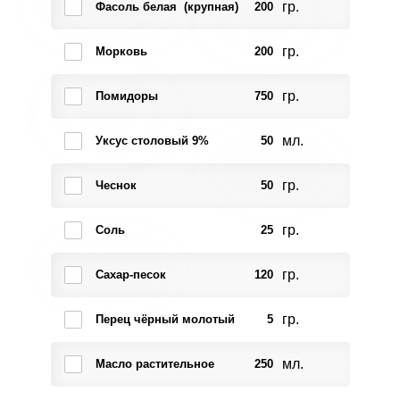
гр.
Фасоль белая (крупная)
200
гр.
Морковь
200
гр.
Помидоры
750
мл.
Уксус столовый 9%
50
гр.
Чеснок
50
гр.
Соль
25
гр.
Сахар-песок
120
гр.
Перец чёрный молотый
5
мл.
Масло растительное
250