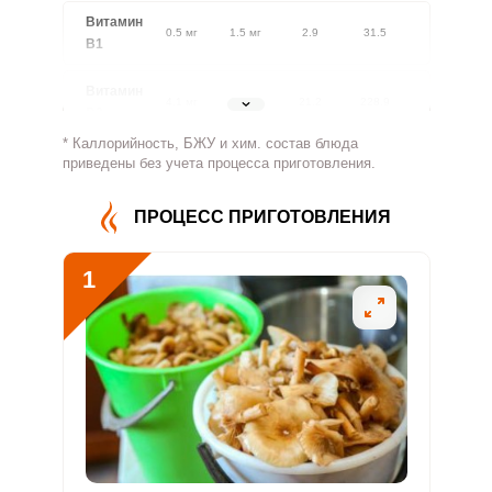
Витамин
0.5 мг
1.5 мг
2.9
31.5
В1
Витамин
4.1 мг
1.8 мг
21.2
228.9
В2
* Каллорийность, БЖУ и хим. состав блюда
Витамин
приведены без учета процесса приготовления.
0.5 мг
500 мг
0
0.1
В4
ПРОЦЕСС ПРИГОТОВЛЕНИЯ
Витамин
0
5 мг
0
0
В5
1
Витамин
0.4 мг
2 мг
2
21.6
В6
Витамин
7.9 мкг
400 мкг
0.2
2
В9
Витамин
0
3 мкг
0
0
В12