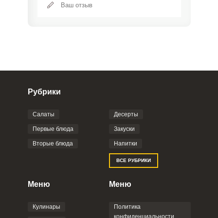
Рубрики
Салаты
Десерты
Фото до 4 шт, до 5 mb
ПРИКРЕПИТЬ
Первые блюда
Закуски
Вторые блюда
Напитки
Отправляя эту форму, вы соглашаетесь с
ВСЕ РУБРИКИ
Правилами сайта
,
Политикой
конфиденциальности
,
Политикой обработки
персональных данных
и
Пользовательским
Меню
Меню
соглашением
.
Кулинары
Политика
конфиденциальности