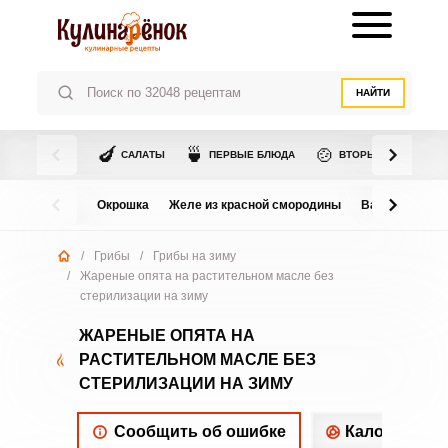
НАЙТИ
🍆
🍵
🍲
САЛАТЫ
ПЕРВЫЕ БЛЮДА
ВТОРЫЕ БЛЮДА
Окрошка
Желе из красной смородины
Варенье из в
/
Грибы
/
Грибы на зиму
/
Жареные опята на растительном масле без
стерилизации на зиму
ЖАРЕНЫЕ ОПЯТА НА
РАСТИТЕЛЬНОМ МАСЛЕ БЕЗ
СТЕРИЛИЗАЦИИ НА ЗИМУ
Сообщить об ошибке
Калорийнос