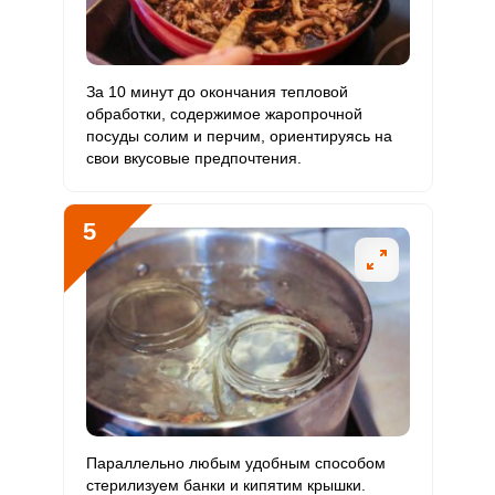
Марганец
0
2 мкг
0
0
Медь
0
1000 мкг
0
0
За 10 минут до окончания тепловой
обработки, содержимое жаропрочной
Никель
0
200 мкг
0
0
посуды солим и перчим, ориентируясь на
свои вкусовые предпочтения.
Рубидий
0
200 мкг
0
0
5
Селен
0
55 мкг
0
0
Фтор
0
4000 мкг
0
0
Хром
0
50 мкг
0
0
Цинк
0
12 мг
0
0
Бор
0
1200 мкг
0
0
Параллельно любым удобным способом
Ванадий
0
20 мкг
0
0
стерилизуем банки и кипятим крышки.