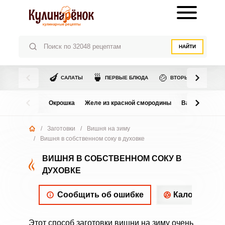
НАЙТИ
🍆
🍵
🍲
САЛАТЫ
ПЕРВЫЕ БЛЮДА
ВТОРЫЕ БЛЮДА
Окрошка
Желе из красной смородины
Варенье из в
/
Заготовки
/
Вишня на зиму
/
Вишня в собственном соку в духовке
ВИШНЯ В СОБСТВЕННОМ СОКУ В
ДУХОВКЕ
Сообщить об ошибке
Калорийнос
Этот способ заготовки вишни на зиму очень