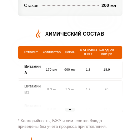
Стакан
200 мл
ХИМИЧЕСКИЙ СОСТАВ
% ОТ НОРМЫ
% В ОДНОЙ
НУТРИЕНТ
КОЛИЧЕСТВО
НОРМА
В 100 Г
ПОРЦИИ
Витамин
170 мкг
900 мкг
1.8
18.9
A
Витамин
0.3 мг
1.5 мг
1.9
20
В1
Витамин
0.3 мг
1.8 мг
1.6
16.7
В2
* Каллорийность, БЖУ и хим. состав блюда
Витамин
приведены без учета процесса приготовления.
61 мг
500 мг
1.1
12.2
В4