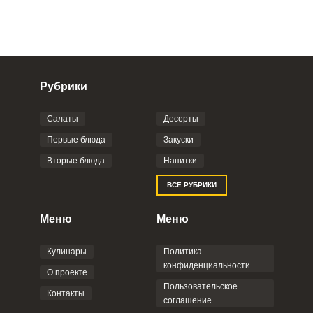
Рубрики
Салаты
Десерты
Фото до 4 шт, до 5 mb
ПРИКРЕПИТЬ
Первые блюда
Закуски
Вторые блюда
Напитки
Отправляя эту форму, вы соглашаетесь с
ВСЕ РУБРИКИ
Правилами сайта
,
Политикой
конфиденциальности
,
Политикой обработки
персональных данных
и
Пользовательским
Меню
Меню
соглашением
.
Кулинары
Политика
конфиденциальности
О проекте
Пользовательское
Контакты
соглашение
ОТПРАВИТЬ КОММЕНТАРИЙ