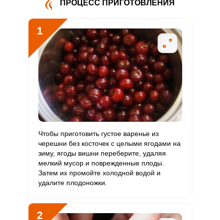
ПРОЦЕСС ПРИГОТОВЛЕНИЯ
Витамин
0.8 мг
5 мг
1.5
16
В5
1
Витамин
0.5 мг
2 мг
2.3
25
В6
Витамин
60 мкг
400 мкг
1.4
15
В9
Витамин
0
3 мкг
0
0
В12
Витамин
Чтобы приготовить густое варенье из
150 мкг
90 мкг
15.5
166.7
С
черешни без косточек с целыми ягодами на
зиму, ягоды вишни переберите, удаляя
мелкий мусор и поврежденные плоды.
Витамин
0
10 мкг
0
0
Затем их промойте холодной водой и
D
удалите плодоножки.
Витамин
3 мг
15 мг
1.9
20
E
2