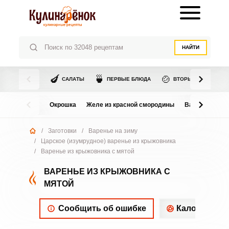
НАЙТИ
🍆
🍵
🍲
САЛАТЫ
ПЕРВЫЕ БЛЮДА
ВТОРЫЕ БЛЮДА
Окрошка
Желе из красной смородины
Варенье из в
/
Заготовки
/
Варенье на зиму
/
Царское (изумрудное) варенье из крыжовника
/
Варенье из крыжовника с мятой
ВАРЕНЬЕ ИЗ КРЫЖОВНИКА С
МЯТОЙ
Сообщить об ошибке
Калорийнос