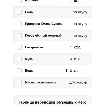
шт.
Морковь
1
по вкусу
Соль
по вкусу
Приправа Хмели-Сунели
по вкусу
Перец чёрный молотый
ст.л.
Сахар-песок
1
ст.л.
Мука
3
ст.
Вода
1 - 2
для жарки
Масло растительное
Таблица переводов
объемных мер: