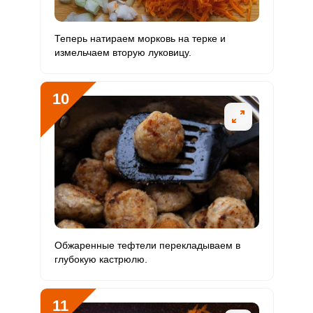
Теперь натираем морковь на терке и
измельчаем вторую луковицу.
10
Сообщить об ошибке
ВХОД НА САЙТ
РЕГИСТРАЦИЯ
Обжаренные тефтели перекладываем в
глубокую кастрюлю.
ШАГ
Ш
Войдите
1 ИЗ 16
2
с помощью социальных сетей:
11