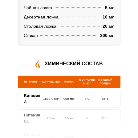
Чайная ложка
5 мл
Десертная ложка
10 мл
Столовая ложка
20 мл
Стакан
200 мл
ХИМИЧЕСКИЙ СОСТАВ
% ОТ НОРМЫ
% В ОДНОЙ
НУТРИЕНТ
КОЛИЧЕСТВО
НОРМА
В 100 Г
ПОРЦИИ
Витамин
1632.9 мкг
900 мкг
8.9
45.4
A
Витамин
1.5 мг
1.5 мг
5
25.8
В1
Витамин
2.8 мг
1.8 мг
7.6
38.8