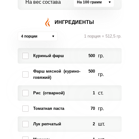
На вес состава
На 100 грамм
ИНГРЕДИЕНТЫ
1 порция = 512,5 гр.
4 порции
гр.
Куриный фарш
500
Фарш мясной (курино-
500
гр.
говяжий)
ст.
Рис (отварной)
1
гр.
Томатная паста
70
шт.
Лук репчатый
2