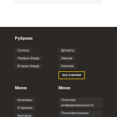
Рубрики
Салаты
Десерты
Фото до 4 шт, до 5 mb
ПРИКРЕПИТЬ
Первые блюда
Закуски
Вторые блюда
Напитки
Отправляя эту форму, вы соглашаетесь с
ВСЕ РУБРИКИ
Правилами сайта
,
Политикой
конфиденциальности
,
Политикой обработки
персональных данных
и
Пользовательским
Меню
Меню
соглашением
.
Кулинары
Политика
конфиденциальности
О проекте
Пользовательское
Контакты