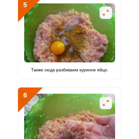
5
Никель
13.6 мкг
200 мкг
0.3
1.7
Рубидий
730.5 мкг
200 мкг
17.8
91.3
Селен
79 мкг
55 мкг
7
35.9
Фтор
575 мкг
4000 мкг
0.7
3.6
Хром
8.2 мкг
50 мкг
0.8
4.1
Также сюда разбиваем куриное яйцо.
Цинк
12.2 мг
12 мг
5
25.5
Бор
656 мкг
1200 мкг
2.7
13.7
6
Ванадий
69.3 мкг
20 мкг
16.9
86.6
Молибден
47.5 мкг
70 мкг
3.3
17