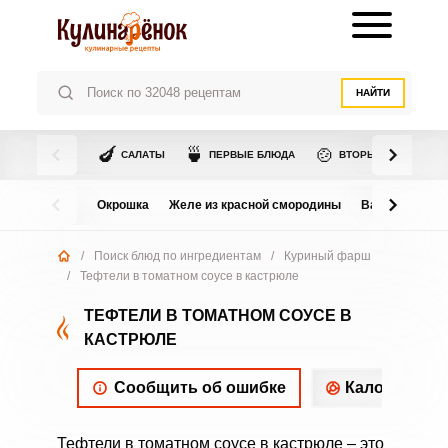
НАЙТИ
🍆
🍵
🍲
САЛАТЫ
ПЕРВЫЕ БЛЮДА
ВТОРЫЕ БЛЮДА
Окрошка
Желе из красной смородины
Варенье из в
/
Поиск блюд по ингредиентам
/
Куриный фарш
/
Тефтели в томатном соусе в кастрюле
ТЕФТЕЛИ В ТОМАТНОМ СОУСЕ В
КАСТРЮЛЕ
Сообщить об ошибке
Калорийнос
Тефтели в томатном соусе в кастрюле – это