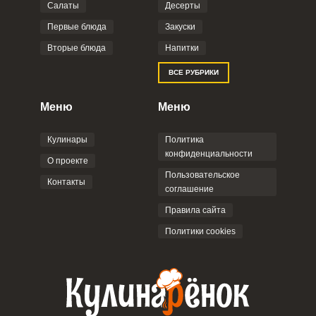
Салаты
Десерты
Фото до 4 шт, до 5 mb
ПРИКРЕПИТЬ
Первые блюда
Закуски
Вторые блюда
Напитки
Отправляя эту форму, вы соглашаетесь с
ВСЕ РУБРИКИ
Правилами сайта
,
Политикой
конфиденциальности
,
Политикой обработки
персональных данных
и
Пользовательским
Меню
Меню
соглашением
.
Кулинары
Политика
конфиденциальности
О проекте
Пользовательское
Контакты
соглашение
ОТПРАВИТЬ КОММЕНТАРИЙ
Правила сайта
Политики cookies