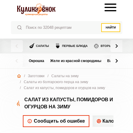
НАЙТИ
🍆
🍵
🍲
САЛАТЫ
ПЕРВЫЕ БЛЮДА
ВТОРЫЕ БЛЮДА
Окрошка
Желе из красной смородины
Варенье из в
/
Заготовки
/
Салаты на зиму
/
Салаты из болгарского перца на зиму
/
Салат из капусты, помидоров и огурцов на зиму
САЛАТ ИЗ КАПУСТЫ, ПОМИДОРОВ И
ОГУРЦОВ НА ЗИМУ
Сообщить об ошибке
Калорийнос