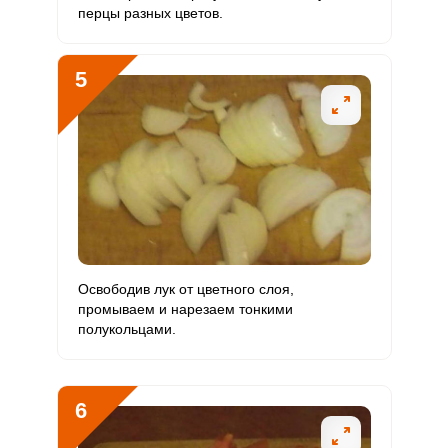
перцы разных цветов.
Селен
17.8 мкг
55 мкг
0.5
32.3
5
Фтор
1571.2 мкг
4000 мкг
0.6
39.3
Первым делом подготавливаем все ингредиенты.
Отправляя эту форму, вы соглашаетесь с
Правилами сайта
,
Запомнить меня
Политикой конфиденциальности
,
Политикой обработки
Выбираем спелые сочные овощи.
Хром
271 мкг
50 мкг
8.7
542
персональных данных
и
Пользовательским соглашением
т
ВХОД
Цинк
25.1 мг
12 мг
3.3
208.9
ЕЩЕ НЕ ЗАРЕГИСТРИРОВАННЫ?
Бор
7100 мкг
1200 мкг
9.4
591.7
Забыли пароль?
ОТПРАВИТЬ СООБЩЕНИЕ
Ванадий
2520 мкг
20 мкг
201.2
12600
Освободив лук от цветного слоя,
Молибден
476 мкг
70 мкг
10.9
680
промываем и нарезаем тонкими
полукольцами.
6