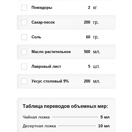
кг
Помидоры
2
гр.
Сахар-песок
200
гр.
Соль
60
мл.
Масло растительное
500
шт.
Лавровый лист
5
мл.
Уксус столовый 9%
200
Таблица переводов
объемных мер:
Чайная ложка
5 мл
Десертная ложка
10 мл