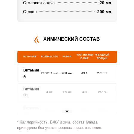
Столовая ложка
20 мл
Стакан
200 мл
ХИМИЧЕСКИЙ СОСТАВ
% ОТ НОРМЫ
% В ОДНОЙ
НУТРИЕНТ
КОЛИЧЕСТВО
НОРМА
В 100 Г
ПОРЦИИ
Витамин
24301.1 мкг
900 мкг
43.1
2700.1
A
Витамин
4 мг
1.5 мг
4.3
266.9
В1
Витамин
3.1 мг
1.8 мг
2.8
172.8
В2
* Каллорийность, БЖУ и хим. состав блюда
Витамин
приведены без учета процесса приготовления.
375 мг
500 мг
1.2
75
В4