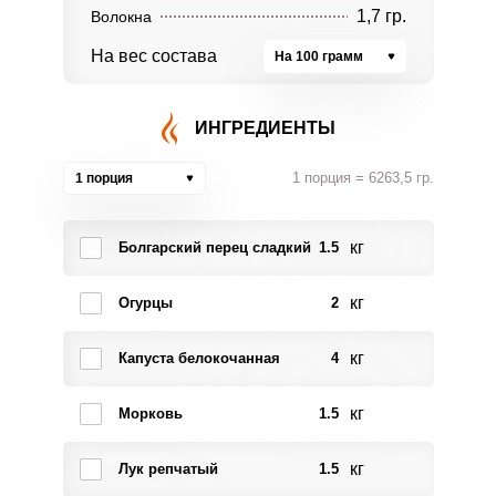
1,7 гр.
Волокна
На вес состава
На 100 грамм
ИНГРЕДИЕНТЫ
1 порция = 6263,5 гр.
1 порция
кг
Болгарский перец сладкий
1.5
кг
Огурцы
2
кг
Капуста белокочанная
4
кг
Морковь
1.5
кг
Лук репчатый
1.5