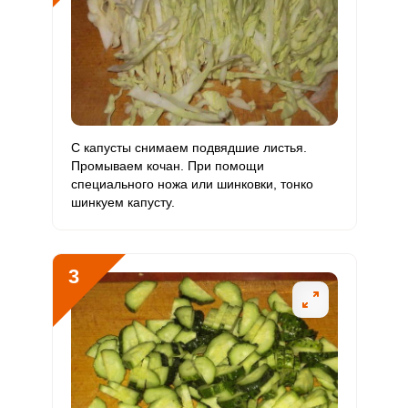
Биотин
25 мг
50 мг
0.8
50
Витамин
447.2 мкг
120 мкг
5.9
372.6
К
Витамин
51.8 мг
20 мг
4.1
259.1
РР
С капусты снимаем подвядшие листья.
Промываем кочан. При помощи
Калий
специального ножа или шинковки, тонко
14923.8 мг
2500 мг
9.5
597
шинкуем капусту.
Кальций
1310.4 мг
1000 мг
2.1
131
Кремний
1080 мг
30 мг
57.5
3600
3
Магний
976.6 мг
400 мг
3.9
244.1
Натрий
23778.4 мг
1300 мг
29.2
1829.1
Сера
1778.1 мг
500 мг
5.7
355.6