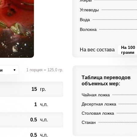
Жиры
Углеводы
Вода
Волокна
На 100
На вес состава
грамм
ии
1 порция = 125,0 гр.
Таблица переводов
объемных мер:
15
гр.
Чайная ложка
Десертная ложка
1
ч.л.
Столовая ложка
0.5
ч.л.
Стакан
0.5
ч.л.