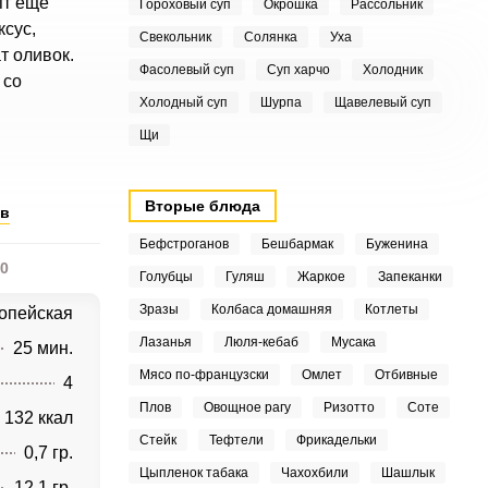
пт еще
Гороховый суп
Окрошка
Рассольник
сус,
Свекольник
Солянка
Уха
т оливок.
Фасолевый суп
Суп харчо
Холодник
 со
Холодный суп
Шурпа
Щавелевый суп
Щи
Вторые блюда
ов
Бефстроганов
Бешбармак
Буженина
0
Голубцы
Гуляш
Жаркое
Запеканки
Зразы
Колбаса домашняя
Котлеты
опейская
Лазанья
Люля-кебаб
Мусака
25 мин.
Мясо по-французски
Омлет
Отбивные
4
Плов
Овощное рагу
Ризотто
Соте
132 ккал
Стейк
Тефтели
Фрикадельки
0,7 гр.
Цыпленок табака
Чахохбили
Шашлык
12,1 гр.