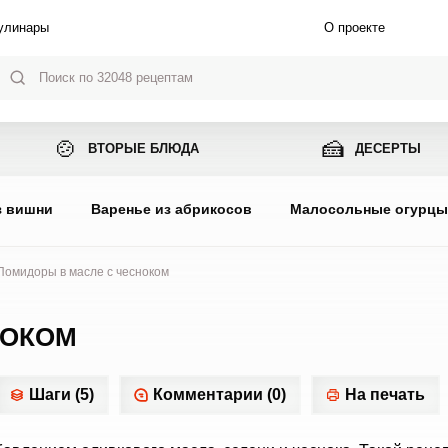
улинары
О проекте
🍲
🍰
ВТОРЫЕ БЛЮДА
ДЕСЕРТЫ
з вишни
Варенье из абрикосов
Малосольные огурц
Помидоры в масле с чесноком
НОКОМ
Шаги (5)
Комментарии (0)
На печать