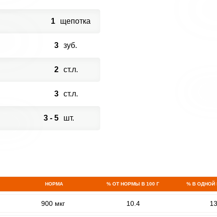
1
щепотка
3
зуб.
2
ст.л.
3
ст.л.
3 - 5
шт.
НОРМА
% ОТ НОРМЫ В 100 Г
% В ОДНОЙ
900 мкг
10.4
1