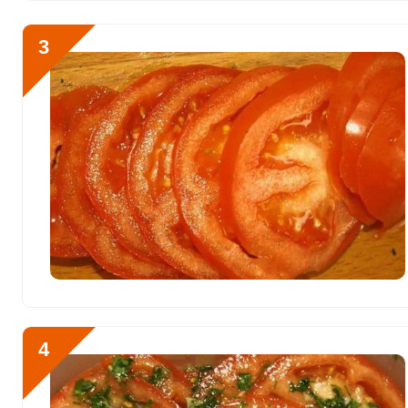
Алюминий
519.9 мкг
3
Железо
2.5 мг
Йод
7.9 мкг
Кобальт
5.1 мкг
Литий
78.4 мкг
Марганец
0.4 мкг
Медь
302.7 мкг
Никель
1.5 мкг
Рубидий
101.3 мкг
4
Селен
2.5 мкг