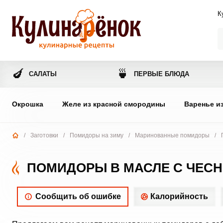
К
🍆
🍵
САЛАТЫ
ПЕРВЫЕ БЛЮДА
Окрошка
Желе из красной смородины
Варенье и
/
Заготовки
/
Помидоры на зиму
/
Маринованные помидоры
/
ПОМИДОРЫ В МАСЛЕ С ЧЕС
Сообщить об ошибке
Калорийность