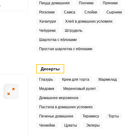
Пицца домашняя
Пончики
Пряники
1
Рогалики
Самса
Слойки
Сырники
Хачапури
Хлеб в домашних условиях
ШАГ
2 ИЗ 5
1
Чебуреки
Штрудель
Шарлотка с яблоками
2
Простая шарлотка с яблоками
6
Десерты
4
Глазурь
Крем для торта
Мармелад
Медовик
Меренговый рулет
9
Домашнее мороженое
Пастила в домашних условиях
Печенье домашнее
Тирамису
Торты
4
Чизкейки
Цукаты
Эклеры