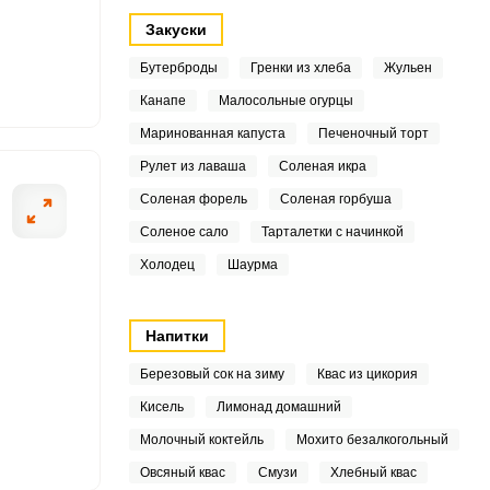
Закуски
3
Бутерброды
Гренки из хлеба
Жульен
7
Канапе
Малосольные огурцы
Маринованная капуста
Печеночный торт
3
ОТПРАВИТЬ СООБЩЕНИЕ
Рулет из лаваша
Соленая икра
3
Соленая форель
Соленая горбуша
8
Соленое сало
Тарталетки с начинкой
ванных помидор
В миску добавл
Холодец
Шаурма
2
выложив на кухонное
настояться. В э
миске смешиваем
5
Напитки
, добавляем черный
8
Березовый сок на зиму
Квас из цикория
Кисель
Лимонад домашний
1
Молочный коктейль
Мохито безалкогольный
8
Овсяный квас
Смузи
Хлебный квас