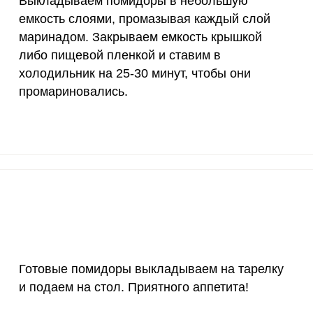
Выкладываем помидоры в небольшую
4000 мкг
0.3
0.
емкость слоями, промазывая каждый слой
50 мкг
0.2
0.
маринадом. Закрываем емкость крышкой
либо пищевой пленкой и ставим в
12 мг
1.5
1.
холодильник на 25-30 минут, чтобы они
промариновались.
1200 мкг
11.3
14.
20 мкг
15
18.
70 мкг
9.2
11.
Готовые помидоры выкладываем на тарелку
и подаем на стол. Приятного аппетита!