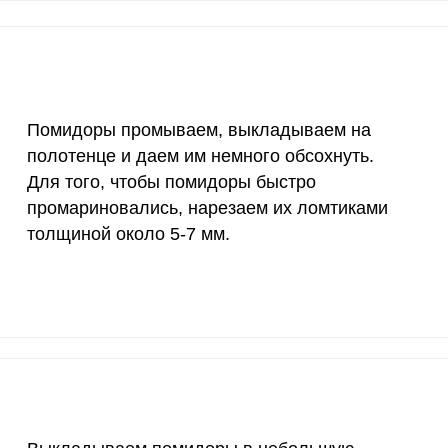
30 мкг
346.6
433
18 мг
2.8
3.
150 мкг
1
1.
Помидоры промываем, выкладываем на
10 мкг
10.1
12.
полотенце и даем им немного обсохнуть.
Для того, чтобы помидоры быстро
70 мкг
22.4
2
промариновались, нарезаем их ломтиками
толщиной около 5-7 мм.
2 мкг
3.7
4.
1000 мкг
6.1
7.
200 мкг
0.2
0.
200 мкг
10.1
12.
55 мкг
0.9
1.