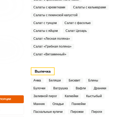
Салаты с креветками
Салаты с кальмарами
Салаты с пекинской капустой
Салат с тунцом
Салат с фасолью
Салаты с яйцом
Салат Цезарь
Салат «Лесная поляна»
Салат «Грибная поляна»
Салат «Витаминный»
Выпечка
Ачма
Беляши
Бисквит
Блины
Булочки
Ватрушка
Вафли
Драники
Заливной пирог
Капкейки
Кыстыбый
 ПОРЦИИ
Манник
Оладьи
Панкейки
3
Пасхальные куличи
Пирожки
Пироги