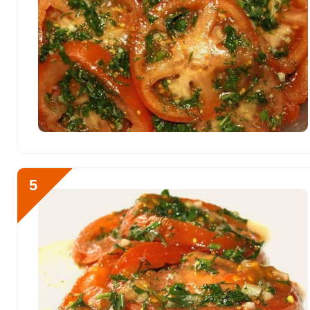
Фтор
64.2 мкг
Хром
0.5 мкг
Цинк
0.9 мг
Бор
675 мкг
Ванадий
15 мкг
Молибден
32.4 мкг
5