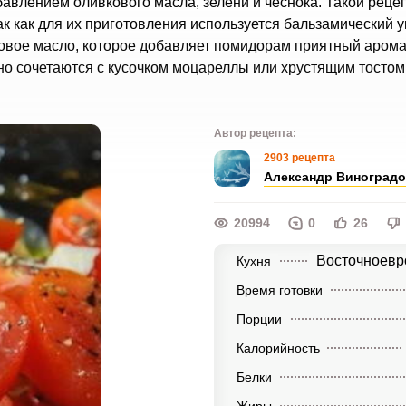
влением оливкового масла, зелени и чеснока. Такой реце
как для их приготовления используется бальзамический ук
овое масло, которое добавляет помидорам приятный арома
о сочетаются с кусочком моцареллы или хрустящим тостом
Автор рецепта:
2903 рецепта
Александр Виноград
20994
0
26
Восточноевр
Кухня
Время готовки
Порции
Калорийность
Белки