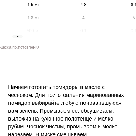
1.5 мг
4.8
6.
1.8 мг
4
5
500 мг
0.1
0.
5 мг
0.2
0.
оцесса приготовления.
2 мг
3.7
4.
400 мкг
0.3
0.
ВХОД НА САЙТ
РЕГИСТРАЦИЯ
е
3 мкг
0
0
Начнем готовить помидоры в масле с
Войдите
с помощью социальных сетей:
чесноком. Для приготовления маринованных
90 мкг
19.1
23.
помидор выбирайте любую понравившуюся
10 мкг
0
0
вам зелень. Промываем ее, обсушиваем,
или
выложив на кухонное полотенце и мелко
15 мг
9.9
12.
рубим. Чеснок чистим, промываем и мелко
нарезаем. В миске смешиваем
50 мг
0
0