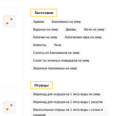
.3
Заготовки
5
Аджика
Баклажаны на зиму
3
Варенье на зиму
Джемы
Желе на зиму
Кабачки на зиму
Кабачковая икра на зиму
7
Компоты
Лечо
8
Салаты из баклажанов на зиму
Салат из зеленых помидоров на зиму
6
Жареные баклажаны на зиму
6
2
Огурцы
Маринад для огурцов на 1 литр воды на зиму
7
Маринад для огурцов на 1 литр воды с уксусом
1
Малосольные огурцы на 1 литр воды с солью и
сахаром