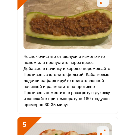
Хром
16.6 мкг
50 мкг
1.4
8.3
Цинк
35.8 мг
12 мг
12.3
74.6
Бор
912.2 мкг
1200 мкг
3.1
19
Ванадий
108.2 мкг
20 мкг
22.3
135.3
Чеснок очистите от шелухи и измельчите
ножом или пропустите через пресс.
Молибден
57.4 мкг
70 мкг
3.4
20.5
Добавьте в начинку и хорошо перемешайте.
Противень застелите фольгой. Кабачковые
лодочки нафаршируйте приготовленной
начинкой и разместите на противне.
Противень поместите в разогретую духовку
и запекайте при температуре 180 градусов
примерно 30-35 минут.
5