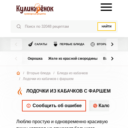
НАЙТИ
🍆
🍵
🍲
САЛАТЫ
ПЕРВЫЕ БЛЮДА
ВТОРЫЕ БЛЮДА
Окрошка
Желе из красной смородины
Варенье из в
/
Вторые блюда
/
Блюда из кабачков
/
Лодочки из кабачков с фаршем
ЛОДОЧКИ ИЗ КАБАЧКОВ С ФАРШЕМ
Сообщить об ошибке
Калорийнос
Люблю простую и одновременно красивую