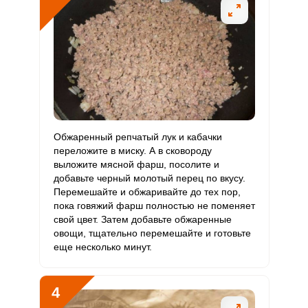
Алюминий
1857.4 мкг
30 мкг
254.9
1547.8
Железо
21 мг
18 мг
4.8
29.2
Йод
8.2 мкг
150 мкг
0.2
1.4
Кобальт
25.2 мкг
10 мкг
10.4
63
Литий
47 мкг
70 мкг
2.8
16.8
Обжаренный репчатый лук и кабачки
переложите в миску. А в сковороду
Марганец
2.2 мкг
2 мкг
4.6
28.1
выложите мясной фарш, посолите и
добавьте черный молотый перец по вкусу.
Медь
1416.4 мкг
1000 мкг
5.8
35.4
Перемешайте и обжаривайте до тех пор,
пока говяжий фарш полностью не поменяет
Никель
21.5 мкг
200 мкг
0.4
2.7
свой цвет. Затем добавьте обжаренные
овощи, тщательно перемешайте и готовьте
Рубидий
892 мкг
200 мкг
18.4
111.5
еще несколько минут.
Селен
107.5 мкг
55 мкг
8
48.9
4
Фтор
139.7 мкг
4000 мкг
0.1
0.9