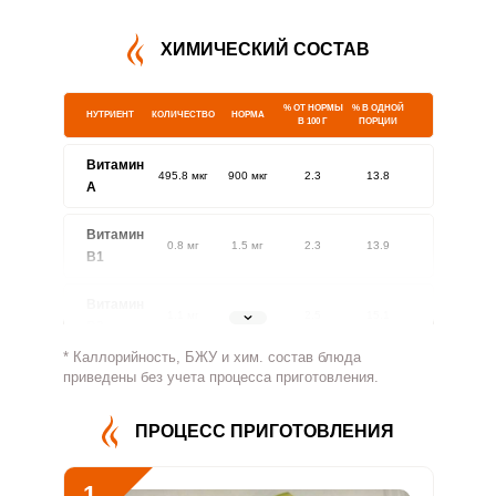
ХИМИЧЕСКИЙ СОСТАВ
% ОТ НОРМЫ
% В ОДНОЙ
НУТРИЕНТ
КОЛИЧЕСТВО
НОРМА
В 100 Г
ПОРЦИИ
Витамин
495.8 мкг
900 мкг
2.3
13.8
A
Витамин
0.8 мг
1.5 мг
2.3
13.9
В1
Витамин
1.1 мг
1.8 мг
2.5
15.1
В2
* Каллорийность, БЖУ и хим. состав блюда
Витамин
приведены без учета процесса приготовления.
535.4 мг
500 мг
4.4
26.8
В4
ПРОЦЕСС ПРИГОТОВЛЕНИЯ
Витамин
5.3 мг
5 мг
4.3
26.3
В5
1