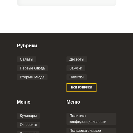
Рубрики
Салаты
Десерты
Фото до 4 шт, до 5 mb
ПРИКРЕПИТЬ
Первые блюда
Закуски
Вторые блюда
Напитки
Отправляя эту форму, вы соглашаетесь с
ВСЕ РУБРИКИ
Правилами сайта
,
Политикой
конфиденциальности
,
Политикой обработки
персональных данных
и
Пользовательским
Меню
Меню
соглашением
.
Кулинары
Политика
конфиденциальности
О проекте
Пользовательское