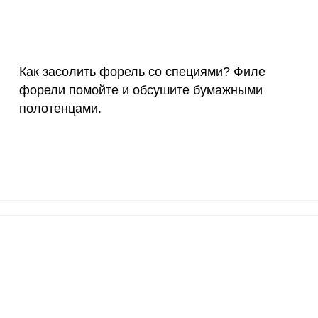
3 мкг
219.6
227
90 мкг
0.9
0.
10 мкг
33
34.
Как засолить форель со специями? Филе
форели помойте и обсушите бумажными
15 мг
1.2
1.
полотенцами.
50 мг
0
0
120 мкг
0.6
0.
ВХОД НА САЙТ
РЕГИСТРАЦИЯ
20 мг
19.1
19.
е
Войдите
2500 мг
13.1
13.
с помощью социальных сетей:
1000 мг
10.1
10.
30 мг
0
0
или
400 мг
6.2
6.