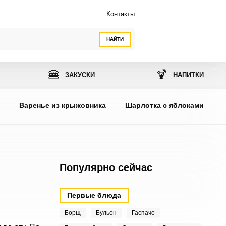
Контакты
НАЙТИ
🍔
🍹
ЗАКУСКИ
НАПИТКИ
ы
Варенье из крыжовника
Шарлотка с яблоками
Популярно сейчас
Первые блюда
Борщ
Бульон
Гаспачо