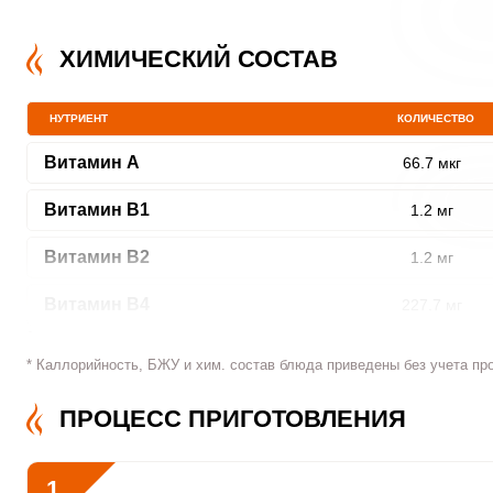
ХИМИЧЕСКИЙ СОСТАВ
НУТРИЕНТ
КОЛИЧЕСТВО
Витамин A
66.7 мкг
Витамин В1
1.2 мг
Витамин В2
1.2 мг
Витамин В4
227.7 мг
Витамин В5
6.8 мг
* Каллорийность, БЖУ и хим. состав блюда приведены без учета пр
Витамин В6
0.7 мг
ПРОЦЕСС ПРИГОТОВЛЕНИЯ
Витамин В9
46.3 мкг
1