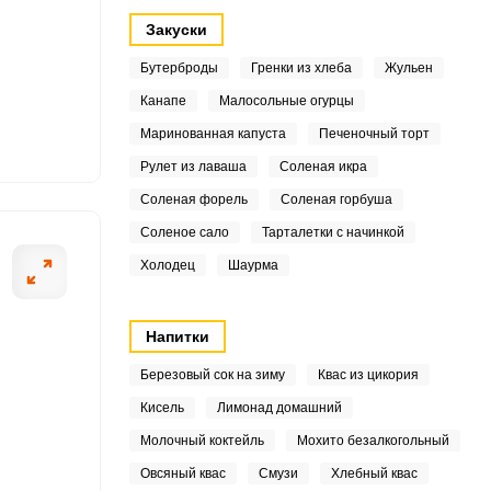
.2
Закуски
Бутерброды
Гренки из хлеба
Жульен
2
Канапе
Малосольные огурцы
6
Маринованная капуста
Печеночный торт
ОТПРАВИТЬ СООБЩЕНИЕ
Рулет из лаваша
Соленая икра
.3
Соленая форель
Соленая горбуша
Соленое сало
Тарталетки с начинкой
5
Холодец
Шаурма
ными полотенцами.
Соль смешайте 
Напитки
5
Березовый сок на зиму
Квас из цикория
Кисель
Лимонад домашний
Молочный коктейль
Мохито безалкогольный
3
Овсяный квас
Смузи
Хлебный квас