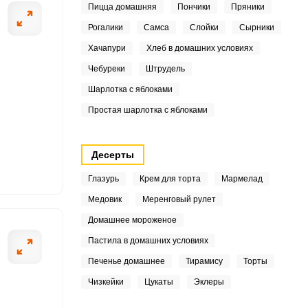
.2
Пицца домашняя
Пончики
Пряники
Рогалики
Самса
Слойки
Сырники
9
Хачапури
Хлеб в домашних условиях
1
Чебуреки
Штрудель
ШАГ
2 ИЗ 6
2
Шарлотка с яблоками
Простая шарлотка с яблоками
6
Десерты
8
Глазурь
Крем для торта
Мармелад
Медовик
Меренговый рулет
6
Домашнее мороженое
4
Пастила в домашних условиях
Печенье домашнее
Тирамису
Торты
Чизкейки
Цукаты
Эклеры
4