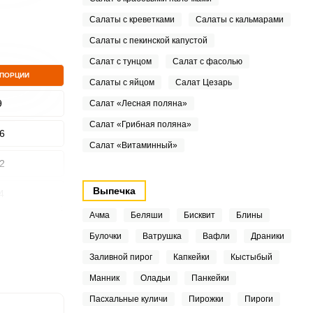
Салаты с креветками
Салаты с кальмарами
Салаты с пекинской капустой
Салат с тунцом
Салат с фасолью
 ПОРЦИИ
Салаты с яйцом
Салат Цезарь
9
Салат «Лесная поляна»
Салат «Грибная поляна»
6
Салат «Витаминный»
2
Выпечка
4
Ачма
Беляши
Бисквит
Блины
1
Булочки
Ватрушка
Вафли
Драники
3
Заливной пирог
Капкейки
Кыстыбый
Манник
Оладьи
Панкейки
9
Пасхальные куличи
Пирожки
Пироги