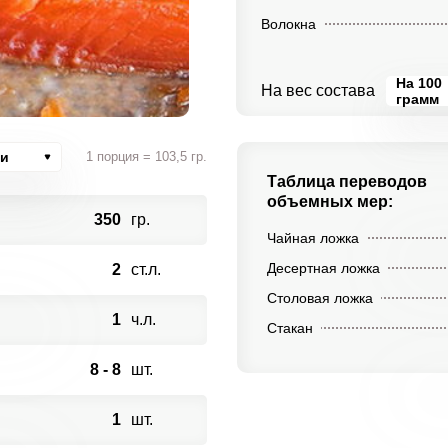
Волокна
На 100
На вес состава
грамм
ии
1 порция = 103,5 гр.
Таблица переводов
объемных мер:
350
гр.
Чайная ложка
Десертная ложка
2
ст.л.
Столовая ложка
1
ч.л.
Стакан
8 - 8
шт.
1
шт.