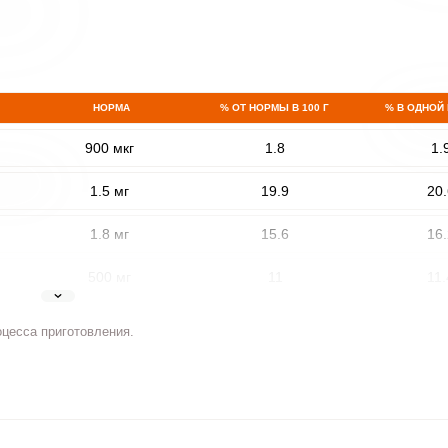
НОРМА
% ОТ НОРМЫ В 100 Г
% В ОДНОЙ
900 мкг
1.8
1.
1.5 мг
19.9
20.
1.8 мг
15.6
16.
500 мг
11
11.
5 мг
32.9
34.
оцесса приготовления.
2 мг
9
9.
400 мкг
2.8
2.