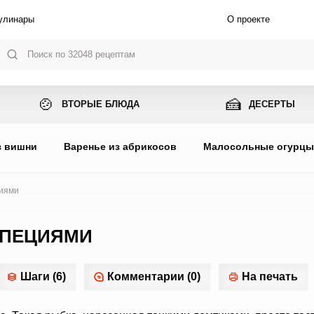
улинары
О проекте
🍲
🍰
ВТОРЫЕ БЛЮДА
ДЕСЕРТЫ
з вишни
Варенье из абрикосов
Малосольные огурц
циями
СПЕЦИЯМИ
Шаги (6)
Комментарии (0)
На печать