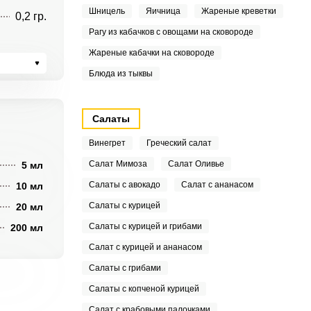
Шницель
Яичница
Жареные креветки
0,2 гр.
Рагу из кабачков с овощами на сковороде
Жареные кабачки на сковороде
Блюда из тыквы
Салаты
Винегрет
Греческий салат
Салат Мимоза
Салат Оливье
5 мл
Салаты с авокадо
Салат с ананасом
10 мл
Салаты с курицей
20 мл
Салаты с курицей и грибами
200 мл
Салат с курицей и ананасом
Салаты с грибами
Салаты с копченой курицей
Салат с крабовыми палочками