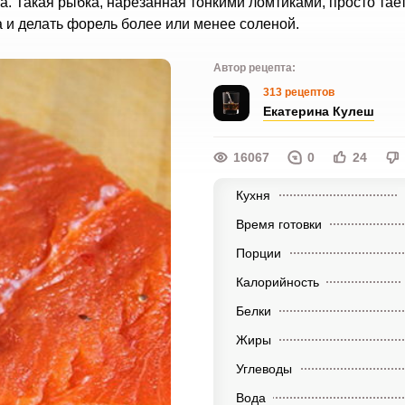
 Такая рыбка, нарезанная тонкими ломтиками, просто тает 
 и делать форель более или менее соленой.
Автор рецепта:
313 рецептов
Екатерина Кулеш
16067
0
24
Кухня
Время готовки
Порции
Калорийность
Белки
Жиры
Углеводы
Вода