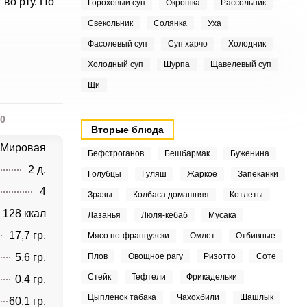
во рту. По
Гороховый суп
Окрошка
Рассольник
Свекольник
Солянка
Уха
Фасолевый суп
Суп харчо
Холодник
Холодный суп
Шурпа
Щавелевый суп
Щи
0
Вторые блюда
Мировая
Бефстроганов
Бешбармак
Буженина
2 д.
Голубцы
Гуляш
Жаркое
Запеканки
4
Зразы
Колбаса домашняя
Котлеты
128 ккал
Лазанья
Люля-кебаб
Мусака
17,7 гр.
Мясо по-французски
Омлет
Отбивные
5,6 гр.
Плов
Овощное рагу
Ризотто
Соте
Стейк
Тефтели
Фрикадельки
0,4 гр.
Цыпленок табака
Чахохбили
Шашлык
60,1 гр.