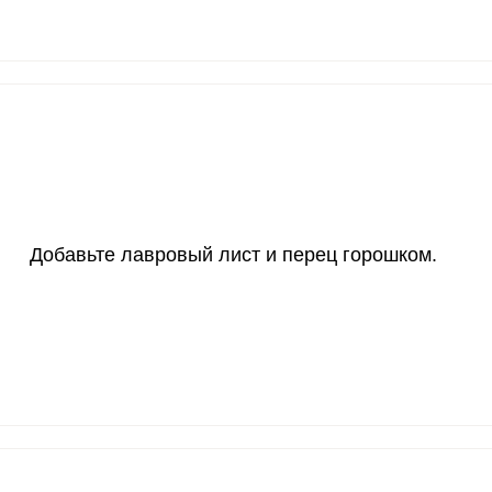
1000 мкг
20.6
21.
200 мкг
0
0
200 мкг
0
0
55 мкг
19.4
20.
4000 мкг
0
0
50 мкг
0
0
Добавьте лавровый лист и перец горошком.
12 мг
5.6
5.
1200 мкг
0
0
20 мкг
0
0
70 мкг
22.8
23.