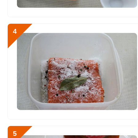
Медь
852.9 мкг
Никель
0
Рубидий
0
4
Селен
44.2 мкг
Фтор
1.7 мкг
Хром
0
Цинк
2.8 мг
Бор
0
Ванадий
0
Молибден
66 мкг
5