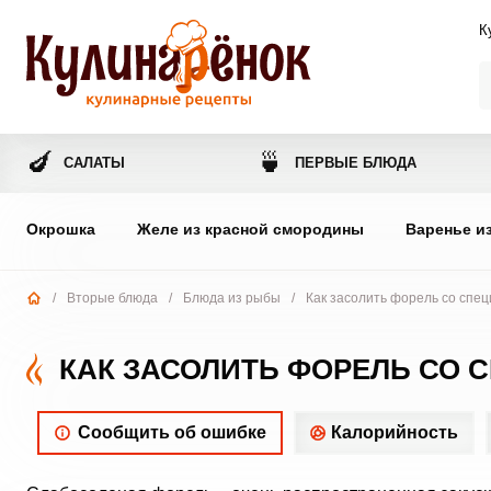
К
🍆
🍵
САЛАТЫ
ПЕРВЫЕ БЛЮДА
Окрошка
Желе из красной смородины
Варенье и
/
Вторые блюда
/
Блюда из рыбы
/
Как засолить форель со спе
КАК ЗАСОЛИТЬ ФОРЕЛЬ СО 
Сообщить об ошибке
Калорийность