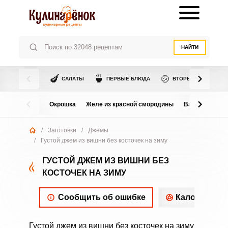
НАЙТИ
🍆
🍵
🍲
САЛАТЫ
ПЕРВЫЕ БЛЮДА
ВТОРЫЕ БЛЮДА
Окрошка
Желе из красной смородины
Варенье из в
/
Заготовки
/
Джемы
/
Густой джем из вишни без косточек на зиму
ГУСТОЙ ДЖЕМ ИЗ ВИШНИ БЕЗ
КОСТОЧЕК НА ЗИМУ
Сообщить об ошибке
Калорийнос
Густой джем из вишни без косточек на зиму