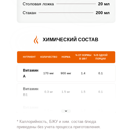
Столовая ложка
20 мл
Стакан
200 мл
ХИМИЧЕСКИЙ СОСТАВ
% ОТ НОРМЫ
% В ОДНОЙ
НУТРИЕНТ
КОЛИЧЕСТВО
НОРМА
В 100 Г
ПОРЦИИ
Витамин
170 мкг
900 мкг
1.4
0.1
A
Витамин
0.3 мг
1.5 мг
1.5
0.1
В1
Витамин
0.3 мг
1.8 мг
1.3
0.1
В2
* Каллорийность, БЖУ и хим. состав блюда
Витамин
приведены без учета процесса приготовления.
61 мг
500 мг
0.9
0