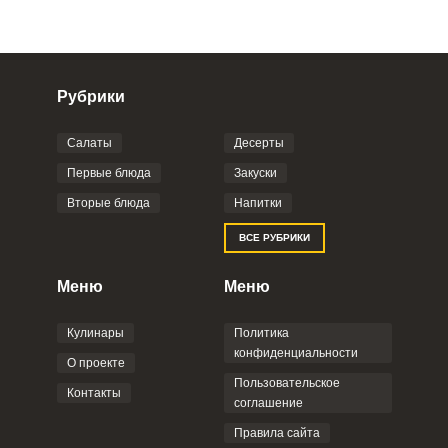
Рубрики
Салаты
Десерты
Фото до 4 шт, до 5 mb
ПРИКРЕПИТЬ
Первые блюда
Закуски
Вторые блюда
Напитки
Отправляя эту форму, вы соглашаетесь с
ВСЕ РУБРИКИ
Правилами сайта
,
Политикой
конфиденциальности
,
Политикой обработки
персональных данных
и
Пользовательским
Меню
Меню
соглашением
.
Кулинары
Политика
конфиденциальности
О проекте
Пользовательское
Контакты
соглашение
ОТПРАВИТЬ КОММЕНТАРИЙ
Правила сайта