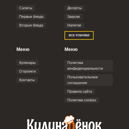
Салаты
Десерты
Фото до 4 шт, до 5 mb
ПРИКРЕПИТЬ
Первые блюда
Закуски
Вторые блюда
Напитки
Отправляя эту форму, вы соглашаетесь с
ВСЕ РУБРИКИ
Правилами сайта
,
Политикой
конфиденциальности
,
Политикой обработки
персональных данных
и
Пользовательским
Меню
Меню
соглашением
.
Кулинары
Политика
конфиденциальности
О проекте
Пользовательское
Контакты
соглашение
ОТПРАВИТЬ КОММЕНТАРИЙ
Правила сайта
Политики cookies