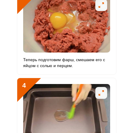
Магний
279.8 мг
400 мг
4.3
17.5
Натрий
568 мг
1300 мг
2.7
10.9
Сера
1636.8 мг
500 мг
20.1
81.8
Фосфор
1005.4 мг
800 мг
7.7
31.4
Теперь подготовим фарш, смешаем его с
Хлор
426 мг
2300 мг
1.1
4.6
яйцом с солью и перцем.
Алюминий
576.8 мкг
30 мкг
117.9
480.7
4
Железо
15.2 мг
18 мг
5.2
21.1
Йод
57.4 мкг
150 мкг
2.3
9.6
Кобальт
70.3 мкг
10 мкг
43.1
175.8
Литий
0
70 мкг
0
0