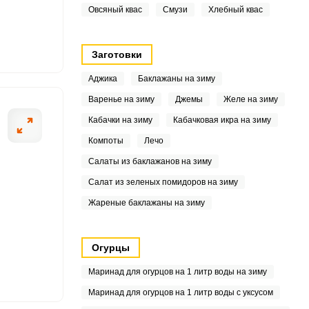
.9
Овсяный квас
Смузи
Хлебный квас
.2
Заготовки
7
Аджика
Баклажаны на зиму
.7
Варенье на зиму
Джемы
Желе на зиму
Кабачки на зиму
Кабачковая икра на зиму
8
Компоты
Лечо
2
Салаты из баклажанов на зиму
Салат из зеленых помидоров на зиму
7
Жареные баклажаны на зиму
4
.6
Огурцы
Маринад для огурцов на 1 литр воды на зиму
0
Маринад для огурцов на 1 литр воды с уксусом
.8