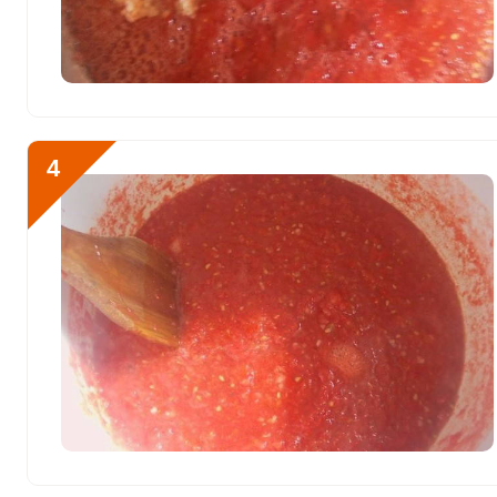
Марганец
4 мкг
Медь
2417.5 мкг
Никель
8 мкг
Рубидий
530 мкг
4
Селен
33.7 мкг
Фтор
311.2 мкг
Хром
8 мкг
Цинк
7.1 мг
Бор
2800 мкг
Ванадий
57 мкг
Молибден
236 мкг