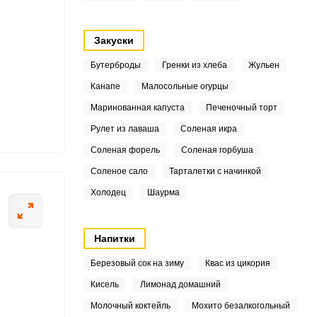
2
Закуски
3.5
Бутерброды
Гренки из хлеба
Жульен
4
Канапе
Малосольные огурцы
ОТПРАВИТЬ СООБЩЕНИЕ
Маринованная капуста
Печеночный торт
3
Рулет из лаваша
Соленая икра
9.8
Соленая форель
Соленая горбуша
Соленое сало
Тарталетки с начинкой
1.1
зать толстыми
Чеснок разобрат
Холодец
Шаурма
2
5
Напитки
Березовый сок на зиму
Квас из цикория
.3
Кисель
Лимонад домашний
.7
Молочный коктейль
Мохито безалкогольный