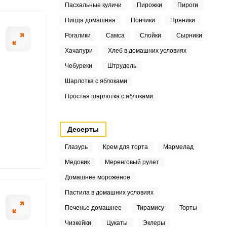
7
Пасхальные куличи
Пирожки
Пироги
Пицца домашняя
Пончики
Пряники
Рогалики
Самса
Слойки
Сырники
.5
ШАГ
Хачапури
Хлеб в домашних условиях
2 ИЗ 8
Чебуреки
Штрудель
Шарлотка с яблоками
8
Простая шарлотка с яблоками
3
Десерты
5
Глазурь
Крем для торта
Мармелад
1
Медовик
Меренговый рулет
Домашнее мороженое
1
Пастила в домашних условиях
9
Печенье домашнее
Тирамису
Торты
.8
Чизкейки
Цукаты
Эклеры