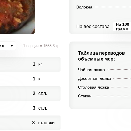
Волокна
На 100
На вес состава
грамм
ия
1 порция = 1553,3 гр.
Таблица переводов
объемных мер:
1
кг
Чайная ложка
Десертная ложка
1
кг
Столовая ложка
2
ст.л.
Стакан
3
ст.л.
3
головки