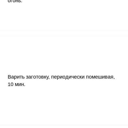
огонь.
2 мкг
8.6
133
1000 мкг
10.4
161
200 мкг
0.2
2.
200 мкг
11.4
176
55 мкг
2.6
40.
4000 мкг
0.3
5.
Варить заготовку, периодически помешивая,
50 мкг
0.7
10.
10 мин.
12 мг
2.5
39.
1200 мкг
10
155
20 мкг
12.2
19
70 мкг
14.5
224