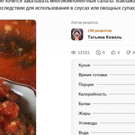
а не хочется закатывать многокомпонентные салаты. Баклаж
оследствии для использования в соусах или овощных супах
Автор рецепта:
196 рецептов
Татьяна Коваль
12101
0
2
0
Кухня
Время готовки
Порции
Калорийность
Белки
Жиры
Углеводы
Вода