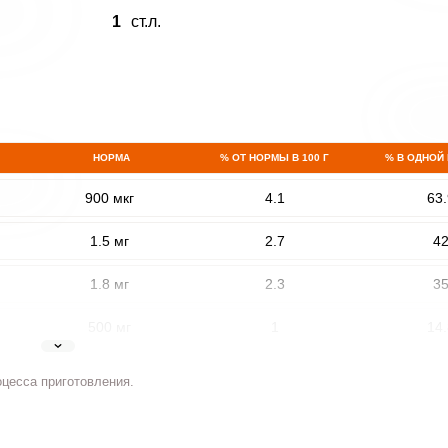
1
ст.л.
НОРМА
% ОТ НОРМЫ В 100 Г
% В ОДНОЙ
900 мкг
4.1
63.
1.5 мг
2.7
4
1.8 мг
2.3
3
500 мг
1
14.
5 мг
3.3
51.
оцесса приготовления.
2 мг
5.5
8