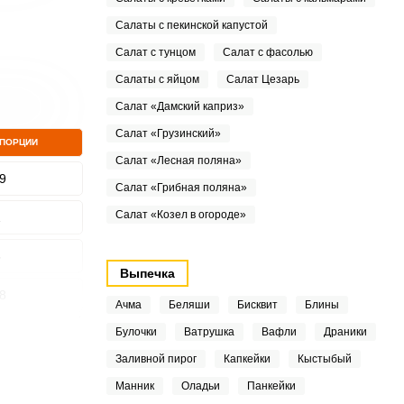
Салаты с пекинской капустой
Салат с тунцом
Салат с фасолью
Салаты с яйцом
Салат Цезарь
Салат «Дамский каприз»
Салат «Грузинский»
 ПОРЦИИ
Салат «Лесная поляна»
9
Салат «Грибная поляна»
Салат «Козел в огороде»
2
5
Выпечка
8
Ачма
Беляши
Бисквит
Блины
Булочки
Ватрушка
Вафли
Драники
8
Заливной пирог
Капкейки
Кыстыбый
6
Манник
Оладьи
Панкейки