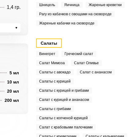
Шницель
Яичница
Жареные креветки
1,4 гр.
Рагу из кабачков с овощами на сковороде
Жареные кабачки на сковороде
Салаты
Винегрет
Греческий салат
Салат Мимоза
Салат Оливье
Салаты с авокадо
Салат с ананасом
5 мл
Салаты с курицей
10 мл
Салаты с курицей и грибами
20 мл
Салат с курицей и ананасом
200 мл
Салаты с грибами
Салаты с копченой курицей
Салат с крабовыми палочками
Салаты с креветками
Салаты с кальмарами