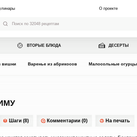
улинары
О проекте
🍲
🍰
ВТОРЫЕ БЛЮДА
ДЕСЕРТЫ
з вишни
Варенье из абрикосов
Малосольные огурц
ИМУ
Шаги (8)
Комментарии (0)
На печать