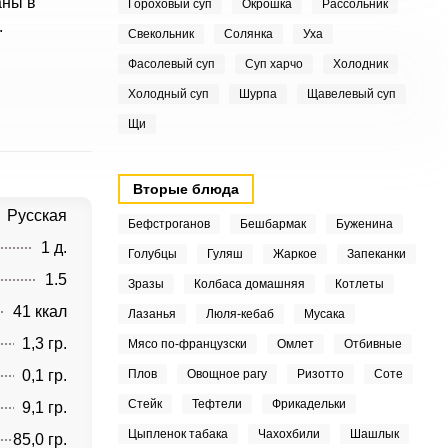
аны в
Гороховый суп
Окрошка
Рассольник
.
Свекольник
Солянка
Уха
Фасолевый суп
Суп харчо
Холодник
Холодный суп
Шурпа
Щавелевый суп
Щи
Вторые блюда
Русская
Бефстроганов
Бешбармак
Буженина
1 д.
Голубцы
Гуляш
Жаркое
Запеканки
1.5
Зразы
Колбаса домашняя
Котлеты
41 ккал
Лазанья
Люля-кебаб
Мусака
1,3 гр.
Мясо по-французски
Омлет
Отбивные
0,1 гр.
Плов
Овощное рагу
Ризотто
Соте
Стейк
Тефтели
Фрикадельки
9,1 гр.
Цыпленок табака
Чахохбили
Шашлык
85,0 гр.