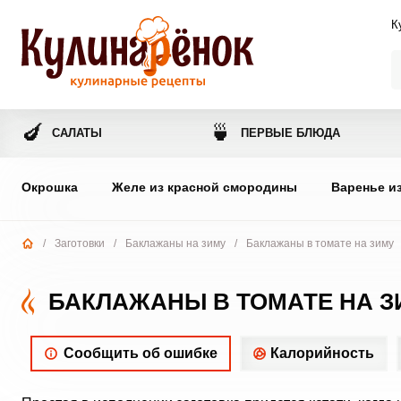
К
🍆
🍵
САЛАТЫ
ПЕРВЫЕ БЛЮДА
Окрошка
Желе из красной смородины
Варенье и
/
Заготовки
/
Баклажаны на зиму
/
Баклажаны в томате на зиму
БАКЛАЖАНЫ В ТОМАТЕ НА З
Сообщить об ошибке
Калорийность