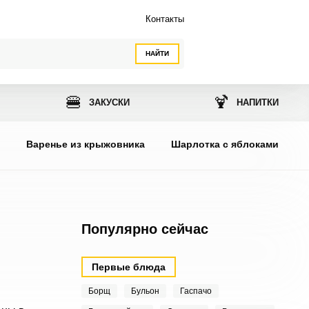
Контакты
НАЙТИ
🍔
🍹
ЗАКУСКИ
НАПИТКИ
ы
Варенье из крыжовника
Шарлотка с яблоками
Популярно сейчас
Первые блюда
Борщ
Бульон
Гаспачо