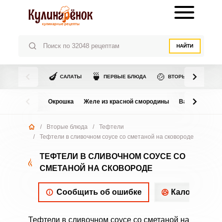
НАЙТИ
🍆
🍵
🍲
САЛАТЫ
ПЕРВЫЕ БЛЮДА
ВТОРЫЕ БЛЮДА
Окрошка
Желе из красной смородины
Варенье из в
/
Вторые блюда
/
Тефтели
/
Тефтели в сливочном соусе со сметаной на сковороде
ТЕФТЕЛИ В СЛИВОЧНОМ СОУСЕ СО
СМЕТАНОЙ НА СКОВОРОДЕ
Сообщить об ошибке
Калорийнос
Тефтели в сливочном соусе со сметаной на