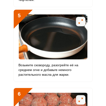
Хром
6.3 мкг
50 мкг
1.2
3.2
Цинк
2.9 мг
12 мг
2.4
6.1
5
Бор
318.5 мкг
1200 мкг
2.6
6.6
Ванадий
45 мкг
20 мкг
22
56.3
Молибден
15.1 мкг
70 мкг
2.1
5.4
Возьмите сковороду, разогрейте её на
среднем огне и добавьте немного
растительного масла для жарки.
6