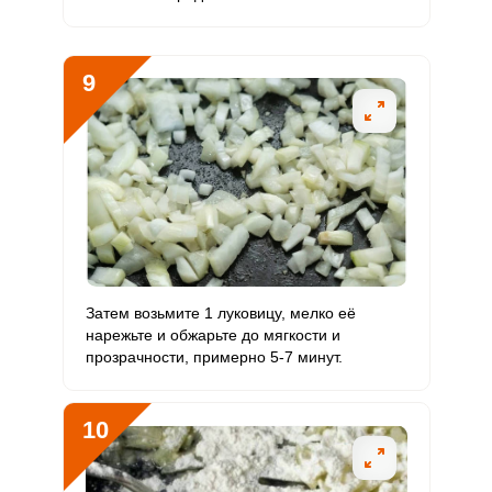
9
Сообщить об ошибке
ШАГ
Ш
1 ИЗ 15
2
ВХОД НА САЙТ
РЕГИСТРАЦИЯ
Затем возьмите 1 луковицу, мелко её
Войдите
нарежьте и обжарьте до мягкости и
с помощью социальных сетей:
прозрачности, примерно 5-7 минут.
10
или