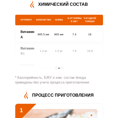
ХИМИЧЕСКИЙ СОСТАВ
% ОТ НОРМЫ
% В ОДНОЙ
НУТРИЕНТ
КОЛИЧЕСТВО
НОРМА
В 100 Г
ПОРЦИИ
Витамин
685.5 мкг
900 мкг
7.4
19
A
Витамин
1.2 мг
1.5 мг
7.8
19.8
В1
Витамин
1.9 мг
1.8 мг
10.4
26.5
В2
* Каллорийность, БЖУ и хим. состав блюда
Витамин
приведены без учета процесса приготовления.
236.7 мг
500 мг
4.6
11.8
В4
ПРОЦЕСС ПРИГОТОВЛЕНИЯ
Витамин
1.4 мг
5 мг
2.7
6.8
В5
1
Витамин
0.9 мг
2 мг
4.3
10.9