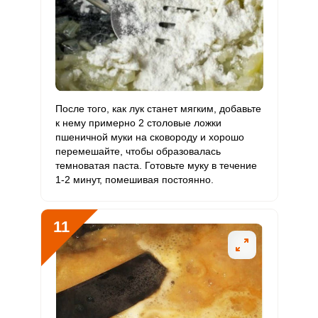
Возьмите 1 луковицу и мелко её нарежьте.
З
Отправляя эту форму, вы соглашаетесь с
Правилами сайта
,
Запомнить меня
Политикой конфиденциальности
,
Политикой обработки
персональных данных
и
Пользовательским соглашением
ВХОД
После того, как лук станет мягким, добавьте
к нему примерно 2 столовые ложки
ЕЩЕ НЕ ЗАРЕГИСТРИРОВАННЫ?
пшеничной муки на сковороду и хорошо
перемешайте, чтобы образовалась
Забыли пароль?
темноватая паста. Готовьте муку в течение
1-2 минут, помешивая постоянно.
ОТПРАВИТЬ СООБЩЕНИЕ
11