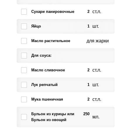
ст.л.
Сухари панировочные
2
шт.
Яйцо
1
для жарки
Масло растительное
Для соуса:
ст.л.
Масло сливочное
2
шт.
Лук репчатый
1
ст.л.
Мука пшеничная
2
Бульон из курицы или
250
мл.
Бульон из овощей