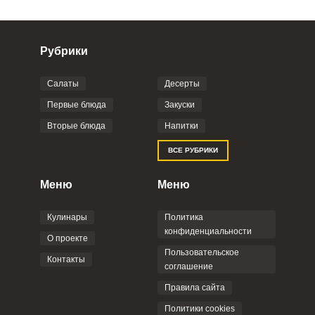
Рубрики
Салаты
Десерты
Фото до 4 шт, до 5 mb
ПРИКРЕПИТЬ
Первые блюда
Закуски
Вторые блюда
Напитки
Отправляя эту форму, вы соглашаетесь с
ВСЕ РУБРИКИ
Правилами сайта
,
Политикой
конфиденциальности
,
Политикой обработки
персональных данных
и
Пользовательским
Меню
Меню
соглашением
.
Кулинары
Политика
конфиденциальности
О проекте
Пользовательское
Контакты
соглашение
ОТПРАВИТЬ КОММЕНТАРИЙ
Правила сайта
Политики cookies