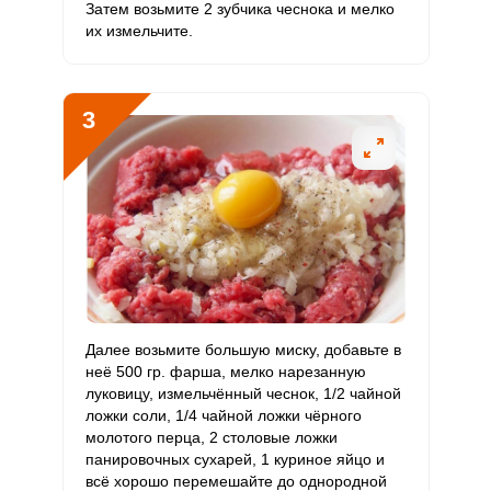
Затем возьмите 2 зубчика чеснока и мелко
Витамин
их измельчите.
30.5 мг
20 мг
14.9
38.1
РР
Калий
1861.8 мг
2500 мг
7.3
18.6
3
Кальций
345.3 мг
1000 мг
3.4
8.6
Кремний
9.5 мг
30 мг
3.1
7.9
Магний
259.2 мг
400 мг
6.3
16.2
Натрий
5972.9 мг
1300 мг
44.9
114.9
Сера
298.4 мг
500 мг
5.8
14.9
Далее возьмите большую миску, добавьте в
неё 500 гр. фарша, мелко нарезанную
Фосфор
1019.9 мг
800 мг
12.5
31.9
луковицу, измельчённый чеснок, 1/2 чайной
ложки соли, 1/4 чайной ложки чёрного
Хлор
3119.7 мг
2300 мг
13.3
33.9
молотого перца, 2 столовые ложки
панировочных сухарей, 1 куриное яйцо и
Алюминий
600 мкг
30 мкг
195.5
500
всё хорошо перемешайте до однородной