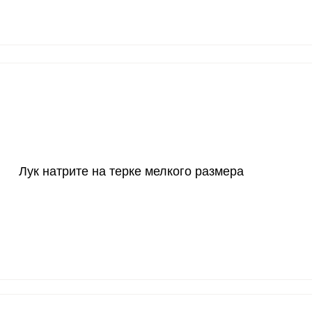
800 мг
11.6
2
2300 мг
3.8
7.
30 мкг
203.2
384
18 мг
8.1
15.
150 мкг
4.9
9.
10 мкг
85.1
160
Лук натрите на терке мелкого размера
70 мкг
0.6
1.
2 мкг
4.8
9.
1000 мкг
16.1
30.
200 мкг
0.3
0.
200 мкг
19.8
37.