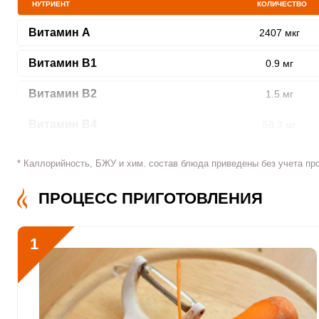
НУТРИЕНТ
КОЛИЧЕСТВО
Витамин A
2407 мкг
Витамин В1
0.9 мг
ШАГ
1 ИЗ 9
Витамин В2
1.5 мг
Витамин В4
58.3 мг
Витамин В5
3.1 мг
* Каллорийность, БЖУ и хим. состав блюда приведены без учета пр
Витамин В6
2.1 мг
Сообщить об ошибк
ПРОЦЕСС ПРИГОТОВЛЕНИЯ
Витамин В9
98.1 мкг
1
Витамин В12
0.4 мкг
Витамин С
146.4 мкг
Витамин D
0.1 мкг