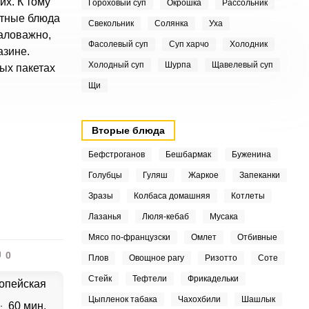
их. К тому
Гороховый суп
Окрошка
Рассольник
ытные блюда
Свекольник
Солянка
Уха
маловажно,
Фасолевый суп
Суп харчо
Холодник
азине.
Холодный суп
Шурпа
Щавелевый суп
ых пакетах
Щи
Вторые блюда
Бефстроганов
Бешбармак
Буженина
Голубцы
Гуляш
Жаркое
Запеканки
Зразы
Колбаса домашняя
Котлеты
Лазанья
Люля-кебаб
Мусака
Мясо по-французски
Омлет
Отбивные
0
Плов
Овощное рагу
Ризотто
Соте
Стейк
Тефтели
Фрикадельки
опейская
Цыпленок табака
Чахохбили
Шашлык
60 мин.