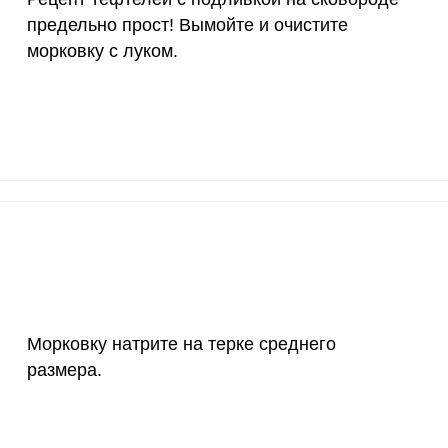
предельно прост! Вымойте и очистите
15 мг
2.6
5
морковку с луком.
50 мг
3.8
7.
Запомнить меня
120 мкг
0.9
1.
тесь с
Правилами сайта
,
ВХОД
олитикой обработки
20 мг
14
26.
ельским соглашением
ЕЩЕ НЕ ЗАРЕГИСТРИРОВАННЫ?
2500 мг
15.9
30.
Забыли пароль?
1000 мг
2.3
4.
ивкой на сковороде предельно прост! Вымойте и очис
30 мг
7.5
14.
400 мг
6.8
12.
Морковку натрите на терке среднего
размера.
1300 мг
24.9
47.
500 мг
4.9
9.