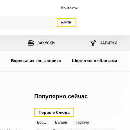
Контакты
НАЙТИ
🍔
🍹
ЗАКУСКИ
НАПИТКИ
ы
Варенье из крыжовника
Шарлотка с яблоками
Популярно сейчас
Первые блюда
Борщ
Бульон
Гаспачо