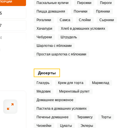
 ПОРЦИИ
Пасхальные куличи
Пирожки
Пироги
Пицца домашняя
Пончики
Пряники
5
Рогалики
Самса
Слойки
Сырники
7
ШАГ
Хачапури
Хлеб в домашних условиях
2 ИЗ 9
Чебуреки
Штрудель
4
Шарлотка с яблоками
3
Простая шарлотка с яблоками
4
Десерты
1
Глазурь
Крем для торта
Мармелад
9
Медовик
Меренговый рулет
7
Домашнее мороженое
Пастила в домашних условиях
5
Печенье домашнее
Тирамису
Торты
1
Чизкейки
Цукаты
Эклеры