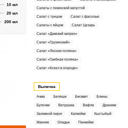
10 мл
Салаты с пекинской капустой
20 мл
Салат с тунцом
Салат с фасолью
200 мл
Салаты с яйцом
Салат Цезарь
Салат «Дамский каприз»
Салат «Грузинский»
Салат «Лесная поляна»
Салат «Грибная поляна»
Салат «Козел в огороде»
Выпечка
Ачма
Беляши
Бисквит
Блины
Булочки
Ватрушка
Вафли
Драники
Заливной пирог
Капкейки
Кыстыбый
Манник
Оладьи
Панкейки