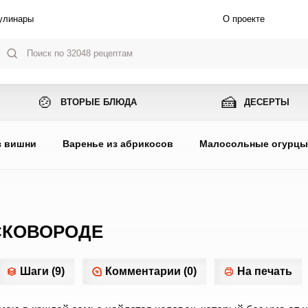
улинары
О проекте
🍲
🍰
ВТОРЫЕ БЛЮДА
ДЕСЕРТЫ
з вишни
Варенье из абрикосов
Малосольные огурц
СКОВОРОДЕ
Шаги (9)
Комментарии (0)
На печать