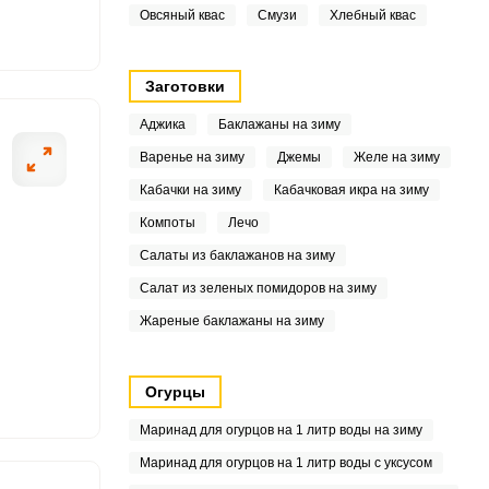
2
Овсяный квас
Смузи
Хлебный квас
3
Заготовки
.1
Аджика
Баклажаны на зиму
3
Варенье на зиму
Джемы
Желе на зиму
Кабачки на зиму
Кабачковая икра на зиму
3
Компоты
Лечо
.9
Салаты из баклажанов на зиму
Салат из зеленых помидоров на зиму
2
Жареные баклажаны на зиму
2
4
Огурцы
Маринад для огурцов на 1 литр воды на зиму
6
Маринад для огурцов на 1 литр воды с уксусом
3