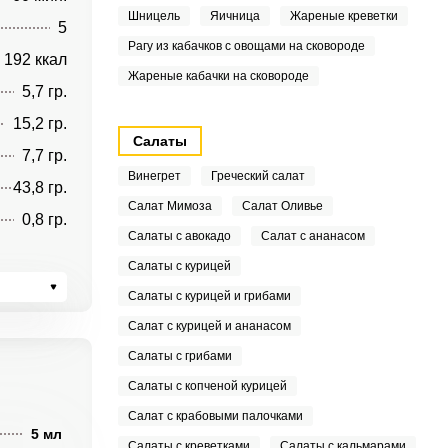
Шницель
Яичница
Жареные креветки
5
Рагу из кабачков с овощами на сковороде
192 ккал
Жареные кабачки на сковороде
5,7 гр.
15,2 гр.
Салаты
7,7 гр.
Винегрет
Греческий салат
43,8 гр.
Салат Мимоза
Салат Оливье
0,8 гр.
Салаты с авокадо
Салат с ананасом
Салаты с курицей
Салаты с курицей и грибами
Салат с курицей и ананасом
Салаты с грибами
Салаты с копченой курицей
Салат с крабовыми палочками
5 мл
Салаты с креветками
Салаты с кальмарами