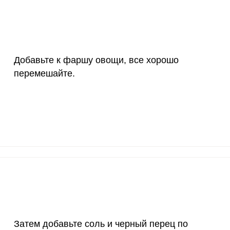
55 мкг
0.2
0.
4000 мкг
0.2
0.
Добавьте к фаршу овощи, все хорошо
50 мкг
1.2
2.
перемешайте.
12 мг
4
7.
1200 мкг
2.6
4.
20 мкг
36.7
69.
70 мкг
16.5
31.
Затем добавьте соль и черный перец по