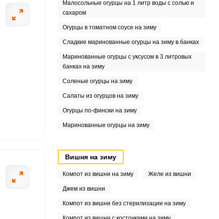
Малосольные огурцы на 1 литр воды с солью и
сахаром
3
Огурцы в томатном соусе на зиму
4
Сладкие маринованные огурцы на зиму в банках
Маринованные огурцы с уксусом в 3 литровых
2
банках на зиму
5
Соленые огурцы на зиму
Салаты из огурцов на зиму
8
Огурцы по-фински на зиму
3
Маринованные огурцы на зиму
1
Вишня на зиму
Компот из вишни на зиму
Желе из вишни
Джем из вишни
Компот из вишни без стерилизации на зиму
Компот из вишни с косточками на зиму