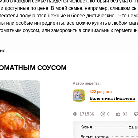
аю в каждой семье найдется человек, который без ума от н
 и доступные по цене. В моей семье, например, слишком с
, тефтели получаются нежные и более диетические. Что не
ты или особые ингредиенты, все можно купить в любом маг
томатным соусом, или заморозить в специальных герметичн
ия.
ТОМАТНЫМ СОУСОМ
Автор рецепта:
422 рецепта
Валентина Лихачева
171536
0
93
Евр
Кухня
Время готовки