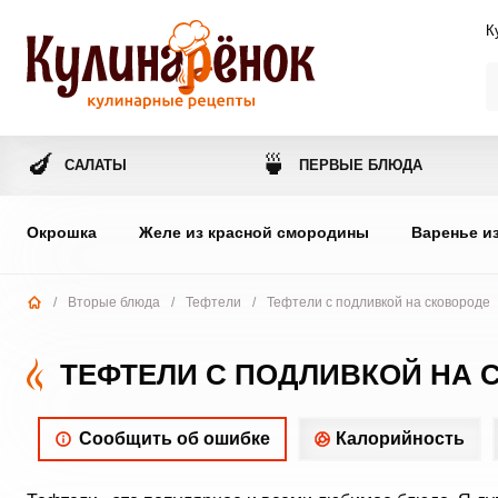
К
🍆
🍵
САЛАТЫ
ПЕРВЫЕ БЛЮДА
Окрошка
Желе из красной смородины
Варенье и
/
Вторые блюда
/
Тефтели
/
Тефтели с подливкой на сковороде
ТЕФТЕЛИ С ПОДЛИВКОЙ НА 
Сообщить об ошибке
Калорийность