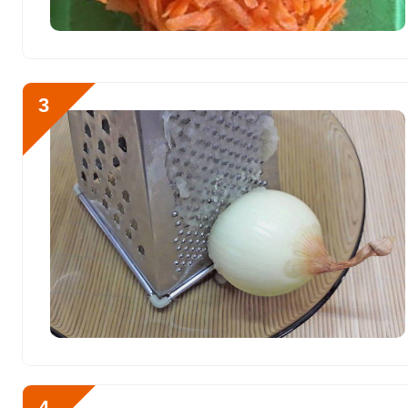
Фосфор
879 мг
Хлор
834.9 мг
Алюминий
576.1 мкг
3
Железо
13.8 мг
Йод
69.8 мкг
Кобальт
80.5 мкг
Литий
4.2 мкг
Марганец
0.9 мкг
Медь
1521.8 мкг
Никель
6.5 мкг
Рубидий
373.5 мкг
4