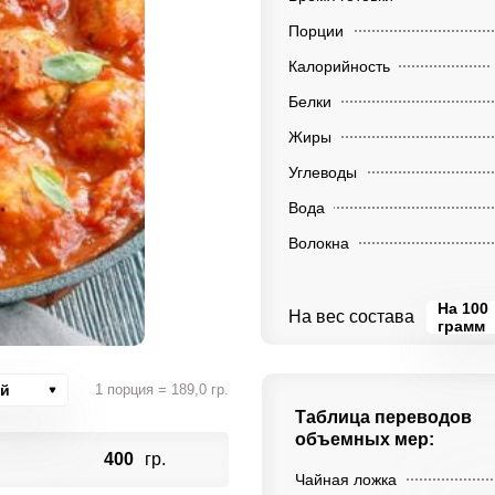
Порции
Калорийность
Белки
Жиры
Углеводы
Вода
Волокна
На 100
На вес состава
грамм
ий
1 порция = 189,0 гр.
Таблица переводов
объемных мер:
400
гр.
Чайная ложка