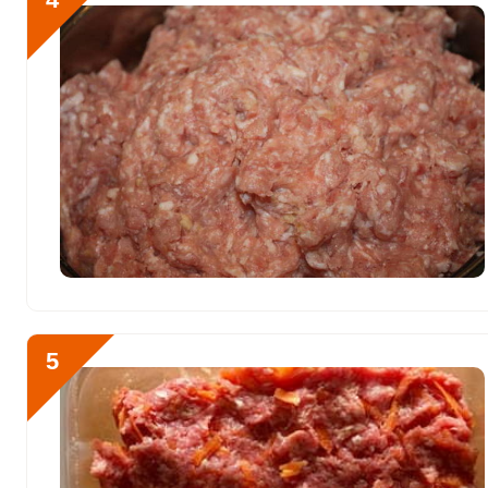
Селен
0.8 мкг
Фтор
78.8 мкг
Хром
5.6 мкг
Цинк
4.5 мг
Бор
290 мкг
Ванадий
69.3 мкг
Молибден
109 мкг
5