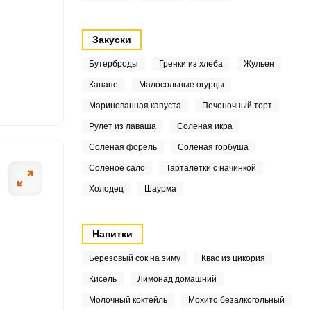
Закуски
2
Бутерброды
Гренки из хлеба
Жульен
7
Канапе
Малосольные огурцы
ОТПРАВИТЬ СООБЩЕНИЕ
Маринованная капуста
Печеночный торт
4
Рулет из лаваша
Соленая икра
1
Соленая форель
Соленая горбуша
3
Соленое сало
Тарталетки с начинкой
тите морковку с луком.
Морковку натрит
Холодец
Шаурма
2
8
Напитки
1
Березовый сок на зиму
Квас из цикория
Кисель
Лимонад домашний
3
Молочный коктейль
Мохито безалкогольный