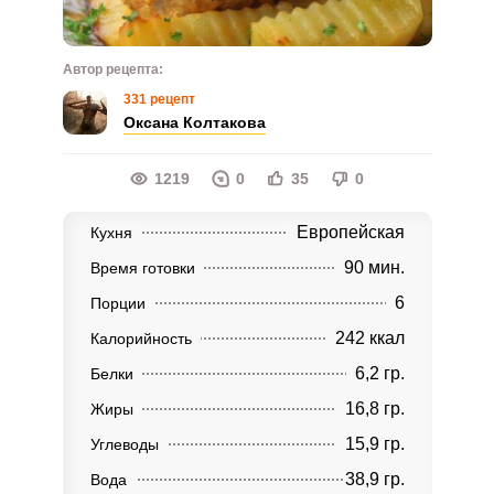
Автор рецепта:
331 рецепт
Оксана Колтакова
1219
0
35
0
Европейская
Кухня
90 мин.
Время готовки
6
Порции
242 ккал
Калорийность
6,2 гр.
Белки
16,8 гр.
Жиры
15,9 гр.
Углеводы
38,9 гр.
Вода