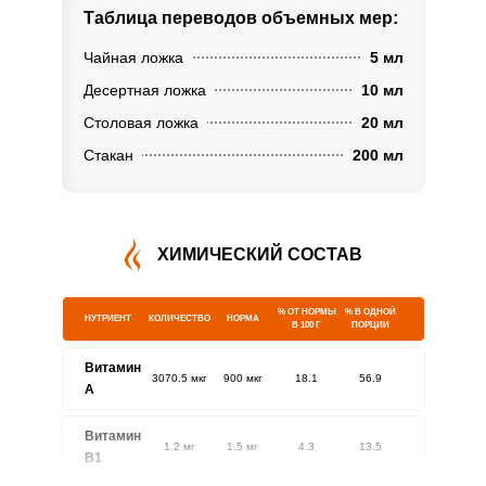
Таблица переводов
объемных мер:
Чайная ложка
5 мл
Десертная ложка
10 мл
Столовая ложка
20 мл
Стакан
200 мл
ХИМИЧЕСКИЙ СОСТАВ
% ОТ НОРМЫ
% В ОДНОЙ
НУТРИЕНТ
КОЛИЧЕСТВО
НОРМА
В 100 Г
ПОРЦИИ
Витамин
3070.5 мкг
900 мкг
18.1
56.9
A
Витамин
1.2 мг
1.5 мг
4.3
13.5
В1