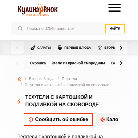
НАЙТИ
🍆
🍵
🍲
САЛАТЫ
ПЕРВЫЕ БЛЮДА
ВТОРЫЕ БЛЮДА
Окрошка
Желе из красной смородины
Варенье из в
/
Вторые блюда
/
Тефтели
/
Тефтели с картошкой и подливкой на сковороде
ТЕФТЕЛИ С КАРТОШКОЙ И
ПОДЛИВКОЙ НА СКОВОРОДЕ
Сообщить об ошибке
Калорийнос
Тефтели с картошкой и подливкой на