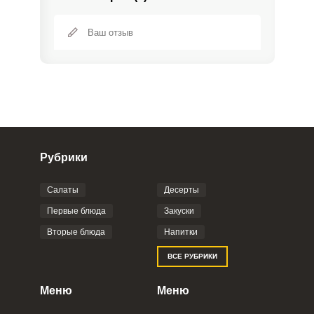
Рубрики
Салаты
Десерты
Фото до 4 шт, до 5 mb
ПРИКРЕПИТЬ
Первые блюда
Закуски
Вторые блюда
Напитки
Отправляя эту форму, вы соглашаетесь с
ВСЕ РУБРИКИ
Правилами сайта
,
Политикой
конфиденциальности
,
Политикой обработки
персональных данных
и
Пользовательским
Меню
Меню
соглашением
.