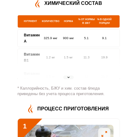
ХИМИЧЕСКИЙ СОСТАВ
% ОТ НОРМЫ
% В ОДНОЙ
НУТРИЕНТ
КОЛИЧЕСТВО
НОРМА
В 100 Г
ПОРЦИИ
Витамин
325.9 мкг
900 мкг
5.1
9.1
A
Витамин
1.2 мг
1.5 мг
11.3
19.9
В1
Витамин
1.5 мг
1.8 мг
12
21.2
В2
* Каллорийность, БЖУ и хим. состав блюда
Витамин
приведены без учета процесса приготовления.
276.6 мг
500 мг
7.8
13.8
В4
ПРОЦЕСС ПРИГОТОВЛЕНИЯ
Витамин
1.8 мг
5 мг
5
8.8
В5
1
Витамин
1.3 мг
2 мг
9.3
16.4