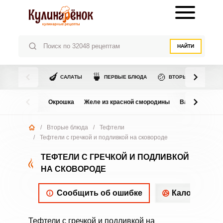
НАЙТИ
🍆
🍵
🍲
САЛАТЫ
ПЕРВЫЕ БЛЮДА
ВТОРЫЕ БЛЮДА
Окрошка
Желе из красной смородины
Варенье из в
/
Вторые блюда
/
Тефтели
/
Тефтели с гречкой и подливкой на сковороде
ТЕФТЕЛИ С ГРЕЧКОЙ И ПОДЛИВКОЙ
НА СКОВОРОДЕ
Сообщить об ошибке
Калорийнос
Тефтели с гречкой и подливкой на