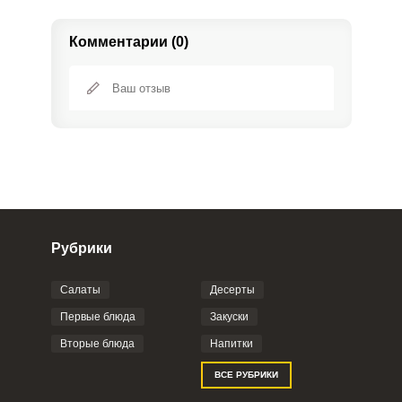
Комментарии (0)
Рубрики
Салаты
Десерты
Фото до 4 шт, до 5 mb
ПРИКРЕПИТЬ
Первые блюда
Закуски
Вторые блюда
Напитки
Отправляя эту форму, вы соглашаетесь с
ВСЕ РУБРИКИ
Правилами сайта
,
Политикой
конфиденциальности
,
Политикой обработки