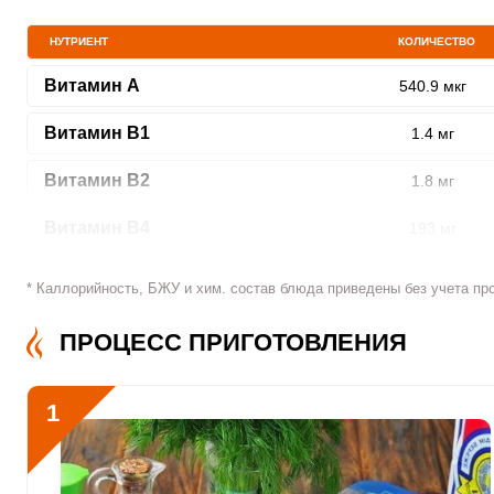
НУТРИЕНТ
КОЛИЧЕСТВО
Витамин A
540.9 мкг
ШАГ
Витамин В1
1.4 мг
1 ИЗ 10
Витамин В2
1.8 мг
Витамин В4
193 мг
Витамин В5
2 мг
* Каллорийность, БЖУ и хим. состав блюда приведены без учета пр
Сообщить об ошибк
Витамин В6
1.3 мг
ПРОЦЕСС ПРИГОТОВЛЕНИЯ
Витамин В9
133.1 мкг
1
Витамин В12
0.4 мкг
Витамин С
54.1 мкг