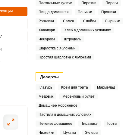
Пасхальные куличи
Пирожки
Пироги
 ПОРЦИИ
Пицца домашняя
Пончики
Пряники
Рогалики
Самса
Слойки
Сырники
5
Хачапури
Хлеб в домашних условиях
ШАГ
7
2 ИЗ 10
Чебуреки
Штрудель
Шарлотка с яблоками
4
Простая шарлотка с яблоками
7
0
Десерты
Глазурь
Крем для торта
Мармелад
6
Медовик
Меренговый рулет
3
Домашнее мороженое
7
Пастила в домашних условиях
Печенье домашнее
Тирамису
Торты
5
Чизкейки
Цукаты
Эклеры