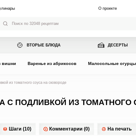
улинары
О проекте
🍲
🍰
ВТОРЫЕ БЛЮДА
ДЕСЕРТЫ
з вишни
Варенье из абрикосов
Малосольные огурц
вкой из томатного соуса на сковороде
СА С ПОДЛИВКОЙ ИЗ ТОМАТНОГО 
Шаги (10)
Комментарии (0)
На печать