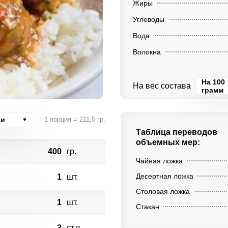
Жиры
Углеводы
Вода
Волокна
На 100
На вес состава
грамм
ии
1 порция = 211,5 гр.
Таблица переводов
объемных мер:
400
гр.
Чайная ложка
Десертная ложка
1
шт.
Столовая ложка
1
шт.
Стакан
3
ст.л.