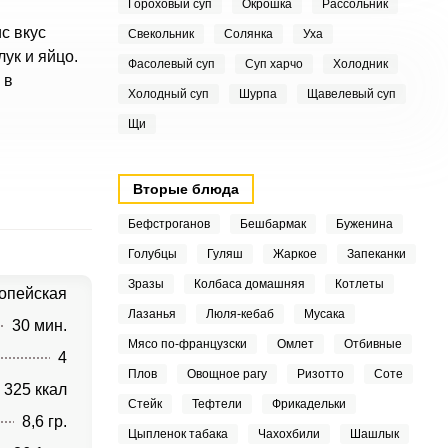
Гороховый суп
Окрошка
Рассольник
с вкус
Свекольник
Солянка
Уха
ук и яйцо.
Фасолевый суп
Суп харчо
Холодник
 в
Холодный суп
Шурпа
Щавелевый суп
Щи
Вторые блюда
Бефстроганов
Бешбармак
Буженина
Голубцы
Гуляш
Жаркое
Запеканки
Зразы
Колбаса домашняя
Котлеты
опейская
Лазанья
Люля-кебаб
Мусака
30 мин.
Мясо по-французски
Омлет
Отбивные
4
Плов
Овощное рагу
Ризотто
Соте
325 ккал
Стейк
Тефтели
Фрикадельки
8,6 гр.
Цыпленок табака
Чахохбили
Шашлык