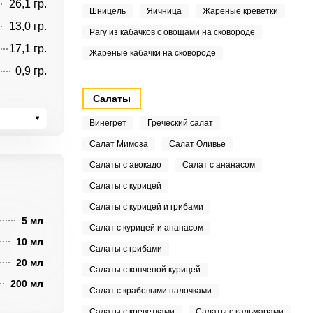
26,1 гр.
Шницель
Яичница
Жареные креветки
13,0 гр.
Рагу из кабачков с овощами на сковороде
17,1 гр.
Жареные кабачки на сковороде
0,9 гр.
Салаты
Винегрет
Греческий салат
Салат Мимоза
Салат Оливье
Салаты с авокадо
Салат с ананасом
Салаты с курицей
Салаты с курицей и грибами
5 мл
Салат с курицей и ананасом
10 мл
Салаты с грибами
20 мл
Салаты с копченой курицей
200 мл
Салат с крабовыми палочками
Салаты с креветками
Салаты с кальмарами