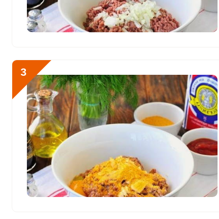
Фосфор
918.3 мг
Хлор
306.9 мг
Алюминий
313.7 мкг
3
Железо
15.3 мг
Йод
49.6 мкг
Кобальт
30.7 мкг
Литий
0
Марганец
1.4 мкг
Медь
687.7 мкг
Никель
3.9 мкг