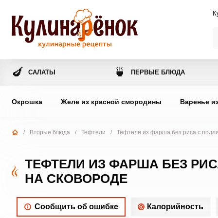
К
🍆
🍵
САЛАТЫ
ПЕРВЫЕ БЛЮДА
Окрошка
Желе из красной смородины
Варенье и
/
Вторые блюда
/
Тефтели
/
Тефтели из фарша без риса с подли
ТЕФТЕЛИ ИЗ ФАРША БЕЗ РИ
НА СКОВОРОДЕ
Сообщить об ошибке
Калорийность