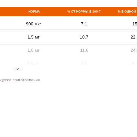
НОРМА
% ОТ НОРМЫ В 100 Г
% В ОДНОЙ
900 мкг
7.1
1
1.5 мг
10.7
22.
1.8 мг
11.6
24.
500 мг
4.6
9.
ВХОД НА САЙТ
РЕГИСТРАЦИЯ
5 мг
4.7
1
оцесса приготовления.
е
Войдите
2 мг
7.9
16.
с помощью социальных сетей:
400 мкг
3.9
8.
3 мкг
1.7
3.
или
90 мкг
7.1
1