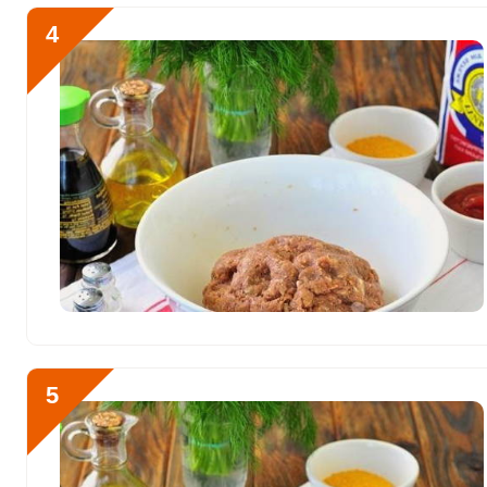
Рубидий
357 мкг
4
Селен
33.2 мкг
Фтор
70 мкг
Хром
5.5 мкг
Цинк
3.6 мг
Бор
177.8 мкг
Ванадий
67.5 мкг
Молибден
37.3 мкг
5