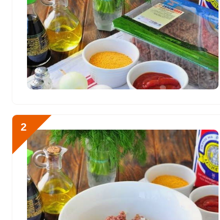
Витамин D
1.2 мкг
Витамин E
37.8 мг
Биотин
16.9 мг
Отправляя эту форму, вы соглашае
Витамин К
Политикой конфиденциальности
69.6 мкг
,
П
персональных данных
и
Пользоват
Витамин РР
119.5 мг
Калий
2247.4 мг
2
Кальций
287.8 мг
Ингредиенты для тефтеле
Кремний
6.8 мг
Магний
297.2 мг
Натрий
4576.2 мг
Сера
299.6 мг