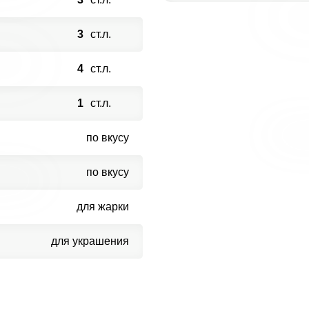
3
ст.л.
4
ст.л.
1
ст.л.
по вкусу
по вкусу
для жарки
для украшения