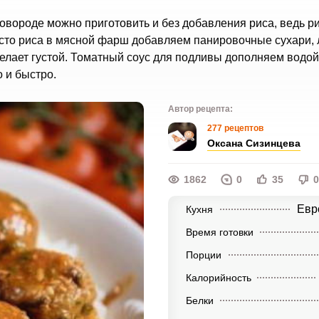
овороде можно приготовить и без добавления риса, ведь ри
сто риса в мясной фарш добавляем панировочные сухари, л
елает густой. Томатный соус для подливы дополняем водой
 и быстро.
Автор рецепта:
277 рецептов
Оксана Сизинцева
1862
0
35
0
Евр
Кухня
Время готовки
Порции
Калорийность
Белки