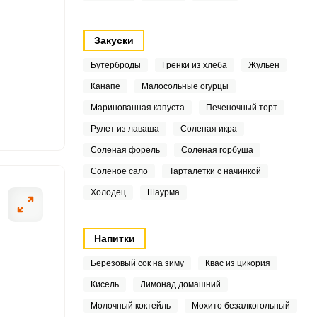
Закуски
3
Бутерброды
Гренки из хлеба
Жульен
4
Канапе
Малосольные огурцы
5
ОТПРАВИТЬ СООБЩЕНИЕ
Маринованная капуста
Печеночный торт
Рулет из лаваша
Соленая икра
.4
Соленая форель
Соленая горбуша
5
Соленое сало
Тарталетки с начинкой
Холодец
Шаурма
2
В отдельную пос
6
Напитки
6
Березовый сок на зиму
Квас из цикория
Кисель
Лимонад домашний
8
Молочный коктейль
Мохито безалкогольный
5