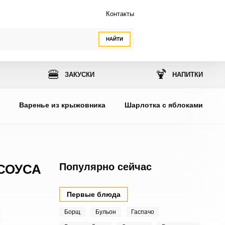
Контакты
НАЙТИ
🍔
🍹
ЗАКУСКИ
НАПИТКИ
ы
Варенье из крыжовника
Шарлотка с яблоками
Популярно сейчас
СОУСА
Первые блюда
Борщ
Бульон
Гаспачо