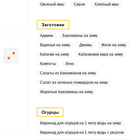
Овсяный квас
Смузи
Хлебный квас
7
Заготовки
3
Аджика
Баклажаны на зиму
.4
Варенье на зиму
Джемы
Желе на зиму
2
Кабачки на зиму
Кабачковая икра на зиму
Компоты
Лечо
3
Салаты из баклажанов на зиму
7
Салат из зеленых помидоров на зиму
Жареные баклажаны на зиму
1
Огурцы
2
Маринад для огурцов на 1 литр воды на зиму
Маринад для огурцов на 1 литр воды с уксусом
5