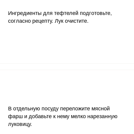
10 мкг
1.4
3
Ингредиенты для тефтелей подготовьте,
15 мг
29.8
6
согласно рецепту. Лук очистите.
Запомнить меня
50 мг
4
8.
тесь с
Правилами сайта
,
ВХОД
олитикой обработки
120 мкг
6.9
14.
ельским соглашением
ЕЩЕ НЕ ЗАРЕГИСТРИРОВАННЫ?
20 мг
70.6
149
Забыли пароль?
2500 мг
10.6
22.
1000 мг
3.4
7.
й подготовьте, согласно рецепту. Лук очистите.
30 мг
2.7
5.
В отдельную посуду переложите мясной
400 мг
8.8
18.
фарш и добавьте к нему мелко нарезанную
1300 мг
41.6
8
луковицу.
500 мг
7.1
1