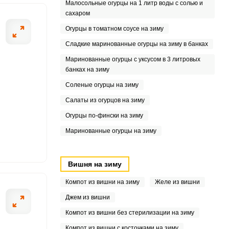
Малосольные огурцы на 1 литр воды с солью и
6
сахаром
Огурцы в томатном соусе на зиму
1
Сладкие маринованные огурцы на зиму в банках
4
Маринованные огурцы с уксусом в 3 литровых
банках на зиму
7
Соленые огурцы на зиму
4
Салаты из огурцов на зиму
Огурцы по-фински на зиму
7
Маринованные огурцы на зиму
4
Вишня на зиму
3
Компот из вишни на зиму
Желе из вишни
Джем из вишни
Компот из вишни без стерилизации на зиму
Компот из вишни с косточками на зиму