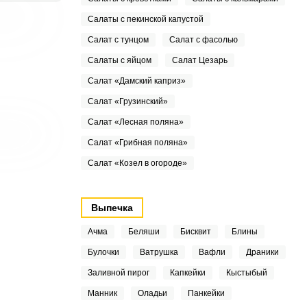
Салаты с пекинской капустой
Салат с тунцом
Салат с фасолью
Салаты с яйцом
Салат Цезарь
Салат «Дамский каприз»
Салат «Грузинский»
Салат «Лесная поляна»
Салат «Грибная поляна»
Салат «Козел в огороде»
Выпечка
Ачма
Беляши
Бисквит
Блины
Булочки
Ватрушка
Вафли
Драники
Заливной пирог
Капкейки
Кыстыбый
Манник
Оладьи
Панкейки