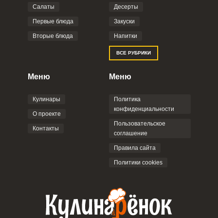
Салаты
Десерты
Фото до 4 шт, до 5 mb
ПРИКРЕПИТЬ
Первые блюда
Закуски
Вторые блюда
Напитки
Отправляя эту форму, вы соглашаетесь с
ВСЕ РУБРИКИ
Правилами сайта
,
Политикой
конфиденциальности
,
Политикой обработки
персональных данных
и
Пользовательским
Меню
Меню
соглашением
.
Кулинары
Политика
конфиденциальности
О проекте
Пользовательское
Контакты
соглашение
ОТПРАВИТЬ КОММЕНТАРИЙ
Правила сайта
Политики cookies