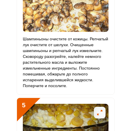
Рубидий
1103 мкг
200 мкг
27.5
137.9
Селен
87.2 мкг
55 мкг
7.9
39.6
Фтор
748.3 мкг
4000 мкг
0.9
4.7
Шампиньоны очистите от кожицы. Репчатый
Хром
93 мкг
50 мкг
9.3
46.5
лук очистите от шелухи. Очищенные
шампиньоны и репчатый лук измельчите.
Цинк
11.5 мг
12 мг
4.8
23.9
Сковороду разогрейте, налейте немного
растительного масла и выложите
Бор
800 мкг
1200 мкг
3.3
16.7
измельченные ингредиенты. Постоянно
помешивая, обжарьте до полного
Ванадий
испарения выделившейся жидкости.
198 мкг
20 мкг
49.4
247.5
Поперчите и посолите.
Молибден
81 мкг
70 мкг
5.8
28.9
5