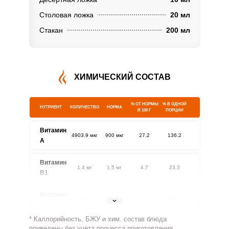
Столовая ложка
20 мл
Стакан
200 мл
ХИМИЧЕСКИЙ СОСТАВ
% ОТ НОРМЫ
% В ОДНОЙ
НУТРИЕНТ
КОЛИЧЕСТВО
НОРМА
В 100 Г
ПОРЦИИ
Витамин
4903.9 мкг
900 мкг
27.2
136.2
A
Витамин
1.4 мг
1.5 мг
4.7
23.3
В1
Витамин
4.2 мг
1.8 мг
11.7
58.5
В2
* Каллорийность, БЖУ и хим. состав блюда
Витамин
приведены без учета процесса приготовления.