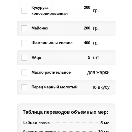
Кукуруза
200
гр.
консервированная
гр.
Майонез
200
гр.
Шампиньоны свежие
400
шт.
Яйцо
5
для жарки
Масло растительное
по вкусу
Перец черный молотый
Таблица переводов
объемных мер:
Чайная ложка
5 мл
Десертная ложка
10 мл