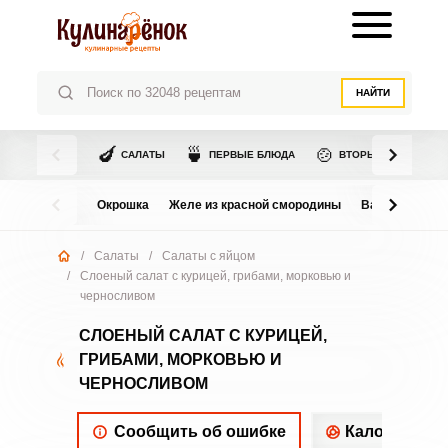
НАЙТИ
🍆
🍵
🍲
САЛАТЫ
ПЕРВЫЕ БЛЮДА
ВТОРЫЕ БЛЮДА
Окрошка
Желе из красной смородины
Варенье из в
/
Салаты
/
Салаты с яйцом
/
Слоеный салат с курицей, грибами, морковью и
черносливом
СЛОЕНЫЙ САЛАТ С КУРИЦЕЙ,
ГРИБАМИ, МОРКОВЬЮ И
ЧЕРНОСЛИВОМ
Сообщить об ошибке
Калорийнос