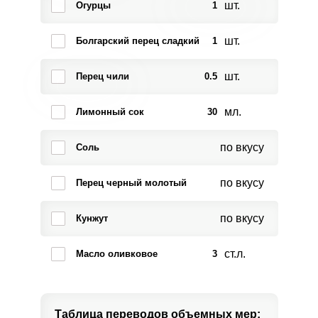
шт.
Огурцы
1
шт.
Болгарский перец сладкий
1
шт.
Перец чили
0.5
мл.
Лимонный сок
30
по вкусу
Соль
по вкусу
Перец черный молотый
по вкусу
Кунжут
ст.л.
Масло оливковое
3
Таблица переводов
объемных мер: