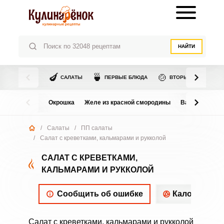
НАЙТИ
🍆
🍵
🍲
САЛАТЫ
ПЕРВЫЕ БЛЮДА
ВТОРЫЕ БЛЮДА
Окрошка
Желе из красной смородины
Варенье из в
/
Салаты
/
ПП салаты
/
Салат с креветками, кальмарами и рукколой
САЛАТ С КРЕВЕТКАМИ,
КАЛЬМАРАМИ И РУККОЛОЙ
Сообщить об ошибке
Калорийнос
Салат с креветками, кальмарами и рукколой