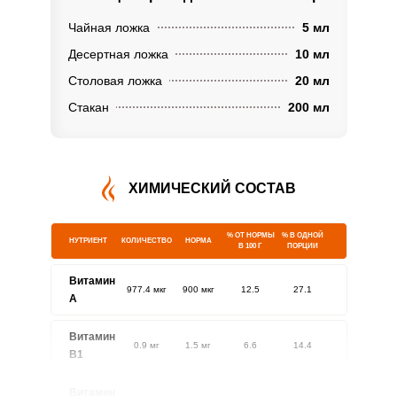
Чайная ложка
5 мл
Десертная ложка
10 мл
Столовая ложка
20 мл
Стакан
200 мл
ХИМИЧЕСКИЙ СОСТАВ
% ОТ НОРМЫ
% В ОДНОЙ
НУТРИЕНТ
КОЛИЧЕСТВО
НОРМА
В 100 Г
ПОРЦИИ
Витамин
977.4 мкг
900 мкг
12.5
27.1
A
Витамин
0.9 мг
1.5 мг
6.6
14.4
В1
Витамин