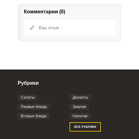
Комментарии (0)
Рубрики
Салаты
Десерты
Фото до 4 шт, до 5 mb
ПРИКРЕПИТЬ
Первые блюда
Закуски
Вторые блюда
Напитки
Отправляя эту форму, вы соглашаетесь с
ВСЕ РУБРИКИ
Правилами сайта
,
Политикой
конфиденциальности
,
Политикой обработки