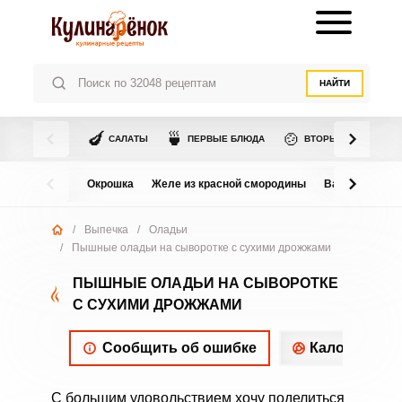
НАЙТИ
🍆
🍵
🍲
САЛАТЫ
ПЕРВЫЕ БЛЮДА
ВТОРЫЕ БЛЮДА
Окрошка
Желе из красной смородины
Варенье из в
/
Выпечка
/
Оладьи
/
Пышные оладьи на сыворотке с сухими дрожжами
ПЫШНЫЕ ОЛАДЬИ НА СЫВОРОТКЕ
С СУХИМИ ДРОЖЖАМИ
Сообщить об ошибке
Калорийнос
С большим удовольствием хочу поделиться