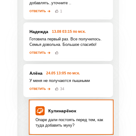
добавлять..уточните ..
1
ОТВЕТИТЬ
Надежда
13.08 03:15 по мск.
Готовила первый раз. Все получилось.
Фото до 4 шт, до 5 mb
ПРИКРЕПИТЬ
Семья довольна. Большое спасибо!
ОТВЕТИТЬ
Отправляя эту форму, вы соглашаетесь с
Правилами сайта
,
Политикой
конфиденциальности
,
Политикой обработки
персональных данных
Алёна
и
Пользовательским
24.05 13:05 по мск.
соглашением
.
У меня не получаются пышными
34
ОТВЕТИТЬ
Кулинарёнок
ОТПРАВИТЬ КОММЕНТАРИЙ
Опаре дали постоять перед тем, как
туда добавить муку?