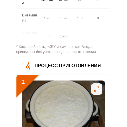
290.2 мкг
900 мкг
4.8
3.2
A
Витамин
1 мг
1.5 мг
10.1
6.8
В1
Витамин
0.8 мг
1.8 мг
6.8
4.6
В2
* Каллорийность, БЖУ и хим. состав блюда
Витамин
приведены без учета процесса приготовления.
526 мг
500 мг
15.7
10.5
В4
ПРОЦЕСС ПРИГОТОВЛЕНИЯ
Витамин
3.3 мг
5 мг
9.8
6.6
В5
1
Витамин
1.1 мг
2 мг
8.5
5.7
В6
Витамин
194.8 мкг
400 мкг
7.2
4.9
В9
Витамин
0.6 мкг
3 мкг
2.9
1.9