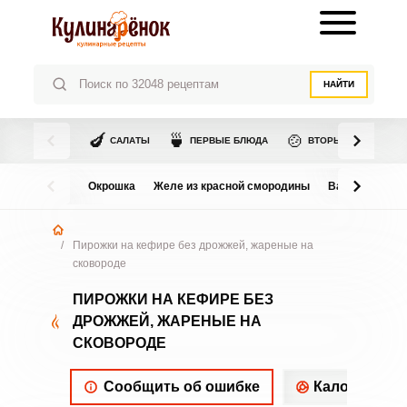
НАЙТИ
🍆
🍵
🍲
САЛАТЫ
ПЕРВЫЕ БЛЮДА
ВТОРЫЕ БЛЮДА
Окрошка
Желе из красной смородины
Варенье из в
/
Пирожки на кефире без дрожжей, жареные на
сковороде
ПИРОЖКИ НА КЕФИРЕ БЕЗ
ДРОЖЖЕЙ, ЖАРЕНЫЕ НА
СКОВОРОДЕ
Сообщить об ошибке
Калорийнос