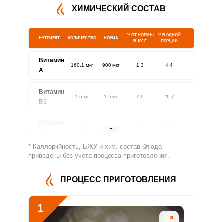
ХИМИЧЕСКИЙ СОСТАВ
% ОТ НОРМЫ
% В ОДНОЙ
НУТРИЕНТ
КОЛИЧЕСТВО
НОРМА
В 100 Г
ПОРЦИИ
Витамин
160.1 мкг
900 мкг
1.3
4.4
A
Витамин
1.6 мг
1.5 мг
7.9
26.7
В1
Витамин
1.7 мг
1.8 мг
6.9
23.2
В2
* Каллорийность, БЖУ и хим. состав блюда
Витамин
приведены без учета процесса приготовления.
550.3 мг
500 мг
8.2
27.5
В4
ПРОЦЕСС ПРИГОТОВЛЕНИЯ
Витамин
3.6 мг
5 мг
5.4
18.2
В5
1
Витамин
1.7 мг
2 мг
6.4
21.6