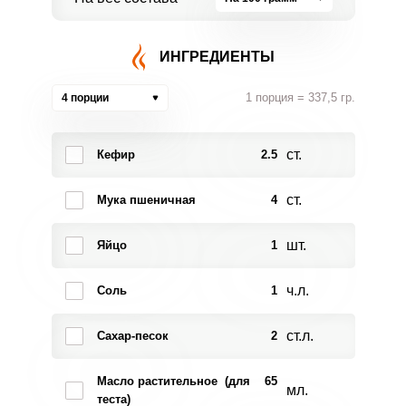
ИНГРЕДИЕНТЫ
1 порция = 337,5 гр.
4 порции
ст.
Кефир
2.5
ст.
Мука пшеничная
4
шт.
Яйцо
1
ч.л.
Соль
1
ст.л.
Сахар-песок
2
Масло растительное (для
65
мл.
теста)