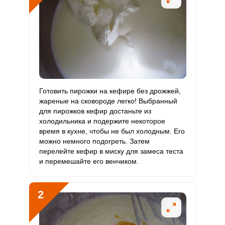
В6
Витамин
200.3 мкг
400 мкг
3.7
12.5
В9
Витамин
1.3 мкг
3 мкг
3.2
10.7
В12
Витамин
Готовить пирожки на кефире без дрожжей,
3.8 мкг
90 мкг
0.3
1
С
жареные на сковороде легко! Выбранный
для пирожков кефир достаньте из
холодильника и подержите некоторое
Витамин
1.3 мкг
10 мкг
0.9
3.2
время в кухне, чтобы не был холодным. Его
D
можно немного подогреть. Затем
перелейте кефир в миску для замеса теста
Витамин
45.6 мг
15 мг
22.5
76
и перемешайте его венчиком.
E
Биотин
39.9 мг
50 мг
5.9
20
2
Витамин
12.3 мкг
120 мкг
0.8
2.6
К