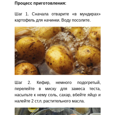
Процесс приготовления:
Шаг 1. Сначала отварите «в мундирах»
картофель для начинки. Воду посолите.
Сообщить об ошибке
ВХОД НА САЙТ
РЕГИСТРАЦИЯ
ШАГ
Ш
1 ИЗ 9
Войдите
с помощью социальных сетей:
Шаг 2. Кефир, немного подогретый,
перелейте в миску для замеса теста,
насыпьте к нему соль, сахар, вбейте яйцо и
или
налейте 2 ст.л. растительного масла.