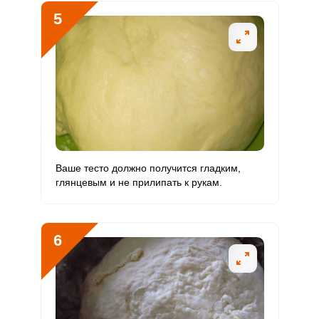
Хром
26.3 мкг
50 мкг
3.9
13.1
5
Цинк
7.2 мг
12 мг
4.4
14.9
Бор
236.8 мкг
1200 мкг
1.5
4.9
Ванадий
576 мкг
20 мкг
213.3
720
Молибден
119.3 мкг
70 мкг
12.6
42.6
Ваше тесто должно получится гладким,
глянцевым и не прилипать к рукам.
6