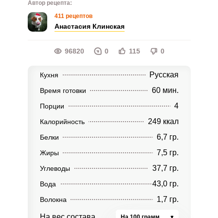
Автор рецепта:
411 рецептов
Анастасия Клинская
96820
0
115
0
Русская
Кухня
60 мин.
Время готовки
4
Порции
249 ккал
Калорийность
6,7 гр.
Белки
7,5 гр.
Жиры
37,7 гр.
Углеводы
43,0 гр.
Вода
1,7 гр.
Волокна
На вес состава
На 100 грамм