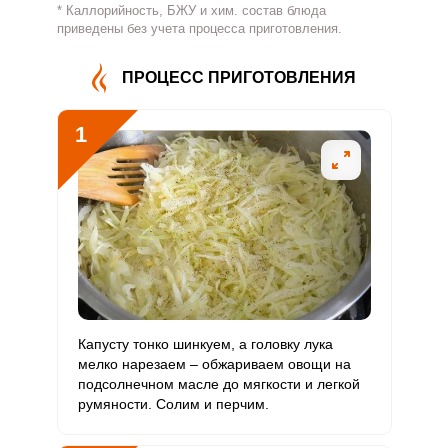
* Каллорийность, БЖУ и хим. состав блюда
Витамин
приведены без учета процесса приготовления.
476 мг
500 мг
6
15.9
В4
ПРОЦЕСС ПРИГОТОВЛЕНИЯ
Витамин
4.2 мг
5 мг
5.3
13.9
В5
1
Витамин
2.5 мг
2 мг
7.8
20.7
В6
Витамин
144.6 мкг
400 мкг
2.3
6
В9
Витамин
2.7 мкг
3 мкг
5.6
14.7
В12
Витамин
Капусту тонко шинкуем, а головку лука
108.5 мкг
90 мкг
7.6
20.1
С
мелко нарезаем – обжариваем овощи на
подсолнечном масле до мягкости и легкой
румяности. Солим и перчим.
Витамин
3.6 мкг
10 мкг
2.3
6
D