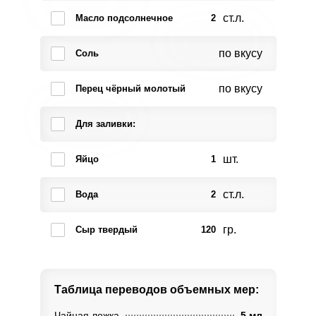
ст.л.
Масло подсолнечное
2
по вкусу
Соль
по вкусу
Перец чёрный молотый
Для заливки:
шт.
Яйцо
1
ст.л.
Вода
2
гр.
Сыр твердый
120
Таблица переводов
объемных мер:
Чайная ложка
5 мл