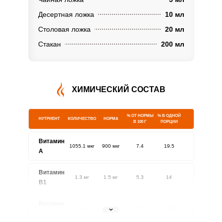
Десертная ложка
10 мл
Столовая ложка
20 мл
Стакан
200 мл
ХИМИЧЕСКИЙ СОСТАВ
% ОТ НОРМЫ
% В ОДНОЙ
НУТРИЕНТ
КОЛИЧЕСТВО
НОРМА
В 100 Г
ПОРЦИИ
Витамин
1055.1 мкг
900 мкг
7.4
19.5
A
Витамин
1.3 мг
1.5 мг
5.3
14
В1
Витамин
1.6 мг
1.8 мг
5.7
14.9
В2