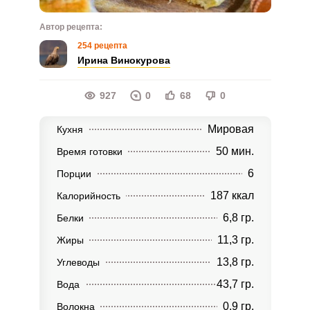
Автор рецепта:
254 рецепта
Ирина Винокурова
927
0
68
0
Мировая
Кухня
50 мин.
Время готовки
6
Порции
187 ккал
Калорийность
6,8 гр.
Белки
11,3 гр.
Жиры
13,8 гр.
Углеводы
43,7 гр.
Вода
0,9 гр.
Волокна