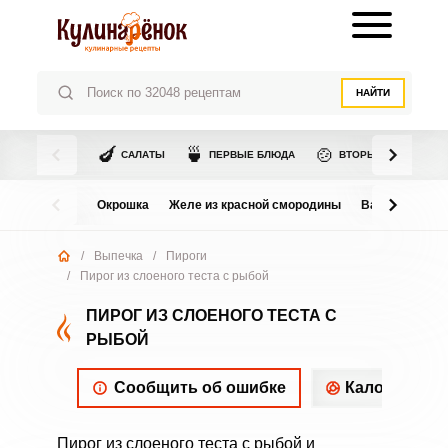
НАЙТИ
🍆
🍵
🍲
САЛАТЫ
ПЕРВЫЕ БЛЮДА
ВТОРЫЕ БЛЮДА
Окрошка
Желе из красной смородины
Варенье из в
/
Выпечка
/
Пироги
/
Пирог из слоеного теста с рыбой
ПИРОГ ИЗ СЛОЕНОГО ТЕСТА С
РЫБОЙ
Сообщить об ошибке
Калорийнос
Пирог из слоеного теста с рыбой и