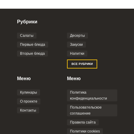
Рубрики
Салаты
Десерты
Фото до 4 шт, до 5 mb
ПРИКРЕПИТЬ
Первые блюда
Закуски
Вторые блюда
Напитки
Отправляя эту форму, вы соглашаетесь с
ВСЕ РУБРИКИ
Правилами сайта
,
Политикой
конфиденциальности
,
Политикой обработки
персональных данных
и
Пользовательским
Меню
Меню
соглашением
.
Кулинары
Политика
конфиденциальности
О проекте
Пользовательское
Контакты
соглашение
ОТПРАВИТЬ КОММЕНТАРИЙ
Правила сайта
Политики cookies