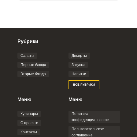
Рубрики
Салаты
Десерты
Фото до 4 шт, до 5 mb
ПРИКРЕПИТЬ
Первые блюда
Закуски
Вторые блюда
Напитки
Отправляя эту форму, вы соглашаетесь с
ВСЕ РУБРИКИ
Правилами сайта
,
Политикой
конфиденциальности
,
Политикой обработки
персональных данных
и
Пользовательским
Меню
Меню
соглашением
.
Кулинары
Политика
конфиденциальности
О проекте
Пользовательское
Контакты
соглашение