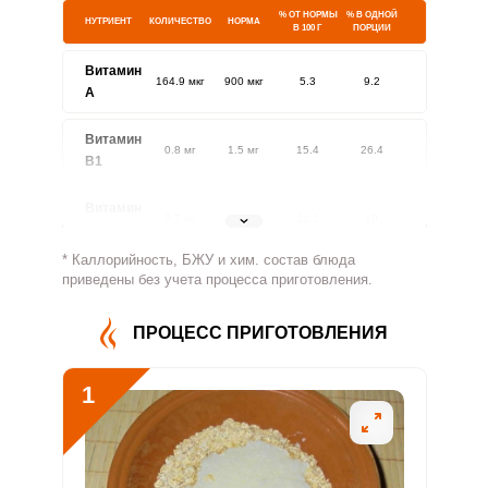
% ОТ НОРМЫ
% В ОДНОЙ
НУТРИЕНТ
КОЛИЧЕСТВО
НОРМА
В 100 Г
ПОРЦИИ
Витамин
164.9 мкг
900 мкг
5.3
9.2
A
Витамин
0.8 мг
1.5 мг
15.4
26.4
В1
Витамин
0.7 мг
1.8 мг
11.1
19
В2
* Каллорийность, БЖУ и хим. состав блюда
Витамин
приведены без учета процесса приготовления.
182.5 мг
500 мг
10.6
18.2
В4
ПРОЦЕСС ПРИГОТОВЛЕНИЯ
Витамин
1.9 мг
5 мг
11.1
19.1
В5
1
Витамин
0.8 мг
2 мг
12.1
20.7
В6
Витамин