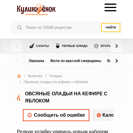
НАЙТИ
🍆
🍵
🍲
САЛАТЫ
ПЕРВЫЕ БЛЮДА
ВТОРЫЕ БЛЮДА
Окрошка
Желе из красной смородины
Варенье из в
/
Выпечка
/
Оладьи
/
Овсяные оладьи на кефире с яблоком
ОВСЯНЫЕ ОЛАДЬИ НА КЕФИРЕ С
ЯБЛОКОМ
Сообщить об ошибке
Калорийнос
Редкую хозяйку удивишь новым набором