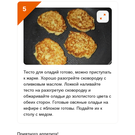
5
Бор
245 мкг
1200 мкг
6
10.2
Ванадий
4 мкг
20 мкг
5.8
10
Молибден
10.5 мкг
70 мкг
4.4
7.5
Тесто для оладий готово, можно приступать
к жарке. Хорошо разогрейте сковородку с
оливковым маслом. Ложкой наливайте
тесто на разогретую сковородку и
обжаривайте оладьи до золотистого цвета с
обеих сторон. Готовые овсяные оладьи на
кефире с яблоком готовы. Подайте их к
столу с медом.
Приятного аппетита!