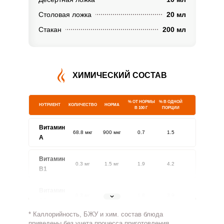
Столовая ложка
20 мл
Стакан
200 мл
ХИМИЧЕСКИЙ СОСТАВ
% ОТ НОРМЫ
% В ОДНОЙ
НУТРИЕНТ
КОЛИЧЕСТВО
НОРМА
В 100 Г
ПОРЦИИ
Витамин
68.8 мкг
900 мкг
0.7
1.5
A
Витамин
0.3 мг
1.5 мг
1.9
4.2
В1
Витамин
0.3 мг
1.8 мг
1.8
3.9
В2
* Каллорийность, БЖУ и хим. состав блюда
Витамин
приведены без учета процесса приготовления.