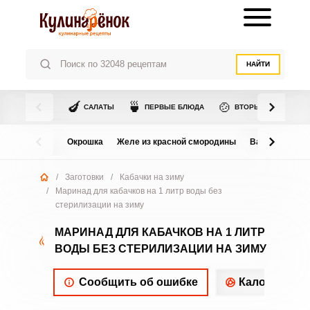
НАЙТИ
🍆
🍵
🍲
САЛАТЫ
ПЕРВЫЕ БЛЮДА
ВТОРЫЕ БЛЮДА
Окрошка
Желе из красной смородины
Варенье из в
/
Заготовки
/
Кабачки на зиму
/
Маринад для кабачков на 1 литр воды без
стерилизации на зиму
МАРИНАД ДЛЯ КАБАЧКОВ НА 1 ЛИТР
ВОДЫ БЕЗ СТЕРИЛИЗАЦИИ НА ЗИМУ
Сообщить об ошибке
Калорийнос