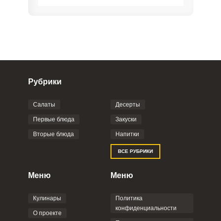
Рубрики
Салаты
Десерты
Фото до 4 шт, до 5 mb
ПРИКРЕПИТЬ
Первые блюда
Закуски
Вторые блюда
Напитки
Отправляя эту форму, вы соглашаетесь с
ВСЕ РУБРИКИ
Правилами сайта
,
Политикой
конфиденциальности
,
Политикой обработки
персональных данных
и
Пользовательским
Меню
Меню
соглашением
.
Кулинары
Политика
конфиденциальности
О проекте