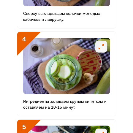
Фосфор
163.6 мг
800 мг
1.9
4.1
Сверху выкладываем колечки молодых
кабачков и лаврушку.
Хлор
23877.2 мг
2300 мг
94
207.6
Алюминий
721 мкг
30 мкг
217.6
480.7
4
Железо
5.9 мг
18 мг
3
6.6
Йод
0.6 мкг
150 мкг
0
0.1
Кобальт
17.4 мкг
10 мкг
15.7
34.7
Литий
0
70 мкг
0
0
Марганец
1.4 мкг
2 мкг
6.5
14.4
Ингредиенты заливаем крутым кипятком и
оставляем на 10-15 минут.
Медь
580.5 мкг
1000 мкг
5.3
11.6
Никель
11 мкг
200 мкг
0.5
1.1
5