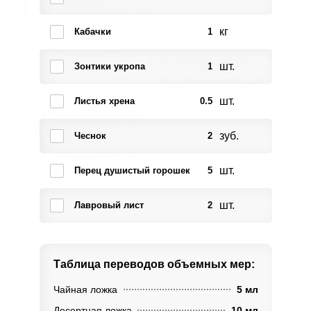
кг
Кабачки
1
шт.
Зонтики укропа
1
шт.
Листья хрена
0.5
зуб.
Чеснок
2
шт.
Перец душистый горошек
5
шт.
Лавровый лист
2
Таблица переводов
объемных мер:
Чайная ложка
5 мл
Десертная ложка
10 мл