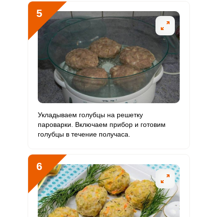
5
Ванадий
596 мкг
20 мкг
164.3
496.7
Молибден
38.6 мкг
70 мкг
3
9.2
Укладываем голубцы на решетку
пароварки. Включаем прибор и готовим
голубцы в течение получаса.
6