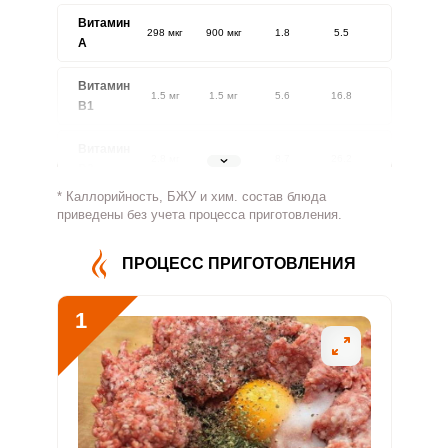
Витамин
298 мкг
900 мкг
1.8
5.5
A
Витамин
1.5 мг
1.5 мг
5.6
16.8
В1
Витамин
2.8 мг
1.8 мг
8.7
26.2
В2
* Каллорийность, БЖУ и хим. состав блюда
Витамин
приведены без учета процесса приготовления.
339.3 мг
500 мг
3.7
11.3
В4
ПРОЦЕСС ПРИГОТОВЛЕНИЯ
Витамин
3 мг
5 мг
3.3
9.8
В5
1
Витамин
1.7 мг
2 мг
4.8
14.5
В6
Витамин
66.8 мкг
400 мкг
0.9
2.8
В9