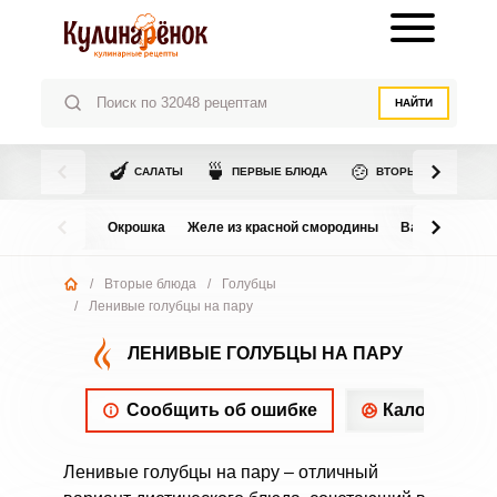
НАЙТИ
🍆
🍵
🍲
САЛАТЫ
ПЕРВЫЕ БЛЮДА
ВТОРЫЕ БЛЮДА
Окрошка
Желе из красной смородины
Варенье из в
/
Вторые блюда
/
Голубцы
/
Ленивые голубцы на пару
ЛЕНИВЫЕ ГОЛУБЦЫ НА ПАРУ
Сообщить об ошибке
Калорийнос
Ленивые голубцы на пару – отличный