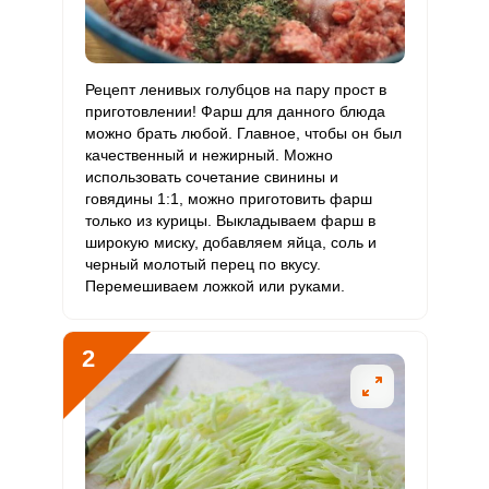
Витамин
0.6 мкг
3 мкг
1.1
3.2
В12
Витамин
Рецепт ленивых голубцов на пару прост в
110.4 мкг
90 мкг
6.8
20.4
С
приготовлении! Фарш для данного блюда
можно брать любой. Главное, чтобы он был
качественный и нежирный. Можно
Витамин
2.4 мкг
10 мкг
1.3
4
использовать сочетание свинины и
D
Сообщить об ошибке
говядины 1:1, можно приготовить фарш
ШАГ
Ш
только из курицы. Выкладываем фарш в
ВХОД НА САЙТ
РЕГИСТРАЦИЯ
Витамин
1 ИЗ 6
1.7 мг
15 мг
0.6
1.9
широкую миску, добавляем яйца, соль и
E
черный молотый перец по вкусу.
Войдите
Перемешиваем ложкой или руками.
Биотин
25.3 мг
50 мг
2.8
8.4
с помощью социальных сетей:
Витамин
9.2 мкг
120 мкг
0.4
1.3
2
К
или
Витамин
60.2 мг
20 мг
16.6
50.2
РР
Калий
4841.4 мг
2500 мг
10.7
32.3