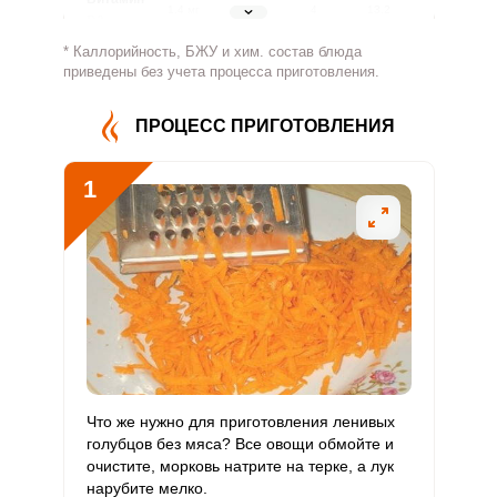
1.4 мг
1.8 мг
4
13.2
В2
* Каллорийность, БЖУ и хим. состав блюда
Витамин
приведены без учета процесса приготовления.
245.7 мг
500 мг
2.5
8.2
В4
ПРОЦЕСС ПРИГОТОВЛЕНИЯ
Витамин
4.6 мг
5 мг
4.7
15.4
В5
1
Витамин
5.2 мг
2 мг
13.1
43.4
В6
Витамин
195.7 мкг
400 мкг
2.5
8.2
В9
Витамин
0
3 мкг
0
0
В12
Витамин
Что же нужно для приготовления ленивых
892.8 мкг
90 мкг
50.1
165.3
С
голубцов без мяса? Все овощи обмойте и
очистите, морковь натрите на терке, а лук
нарубите мелко.
Витамин