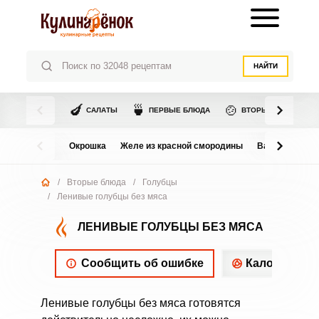
НАЙТИ
🍆
🍵
🍲
САЛАТЫ
ПЕРВЫЕ БЛЮДА
ВТОРЫЕ БЛЮДА
Окрошка
Желе из красной смородины
Варенье из в
/
Вторые блюда
/
Голубцы
/
Ленивые голубцы без мяса
ЛЕНИВЫЕ ГОЛУБЦЫ БЕЗ МЯСА
Сообщить об ошибке
Калорийнос
Ленивые голубцы без мяса готовятся