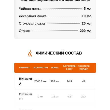
Чайная ложка
5 мл
Десертная ложка
10 мл
Столовая ложка
20 мл
Стакан
200 мл
ХИМИЧЕСКИЙ СОСТАВ
% ОТ НОРМЫ
% В ОДНОЙ
НУТРИЕНТ
КОЛИЧЕСТВО
НОРМА
В 100 Г
ПОРЦИИ
Витамин
2646.1 мкг
900 мкг
14.9
49
A
Витамин
2 мг
1.5 мг
6.8
22.4
В1
Витамин