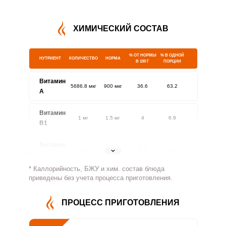
ХИМИЧЕСКИЙ СОСТАВ
% ОТ НОРМЫ
% В ОДНОЙ
НУТРИЕНТ
КОЛИЧЕСТВО
НОРМА
В 100 Г
ПОРЦИИ
Витамин
5686.8 мкг
900 мкг
36.6
63.2
A
Витамин
1 мг
1.5 мг
4
6.9
В1
Витамин
1.7 мг
1.8 мг
5.3
9.2
В2
* Каллорийность, БЖУ и хим. состав блюда
Витамин
приведены без учета процесса приготовления.
934.5 мг
500 мг
10.8
18.7
В4
ПРОЦЕСС ПРИГОТОВЛЕНИЯ
Витамин
6.5 мг
5 мг
7.5
13
В5