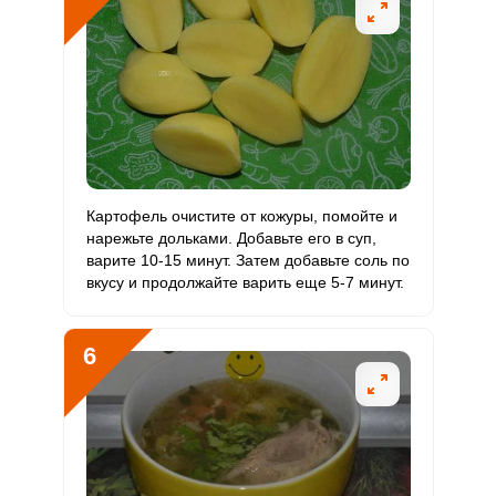
Фтор
1385 мкг
4000 мкг
2
3.5
Хром
97.4 мкг
50 мкг
11.3
19.5
Цинк
30.4 мг
12 мг
14.6
25.3
Бор
760 мкг
1200 мкг
3.7
6.3
Ванадий
277.2 мкг
20 мкг
80.2
138.6
Картофель очистите от кожуры, помойте и
нарежьте дольками. Добавьте его в суп,
Молибден
146 мкг
70 мкг
12.1
20.9
варите 10-15 минут. Затем добавьте соль по
вкусу и продолжайте варить еще 5-7 минут.
6