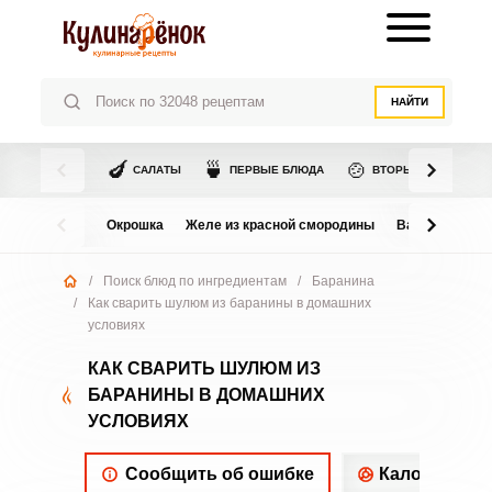
НАЙТИ
🍆
🍵
🍲
САЛАТЫ
ПЕРВЫЕ БЛЮДА
ВТОРЫЕ БЛЮДА
Окрошка
Желе из красной смородины
Варенье из в
/
Поиск блюд по ингредиентам
/
Баранина
/
Как сварить шулюм из баранины в домашних
условиях
КАК СВАРИТЬ ШУЛЮМ ИЗ
БАРАНИНЫ В ДОМАШНИХ
УСЛОВИЯХ
Сообщить об ошибке
Калорийнос