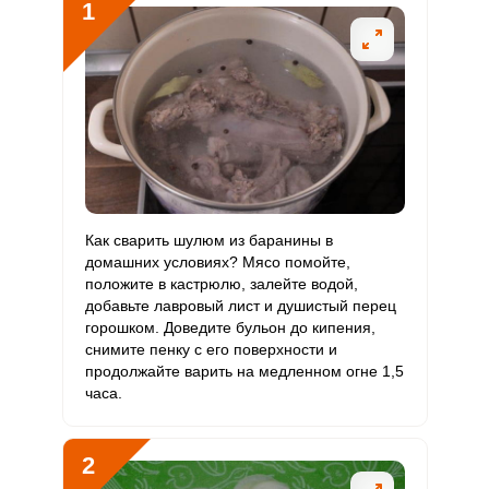
1
Витамин
3.6 мг
2 мг
10.3
17.8
В6
Витамин
100 мкг
400 мкг
1.4
2.5
В9
Сообщить об ошибке
Витамин
30 мкг
3 мкг
57.9
100
ВХОД НА САЙТ
РЕГИСТРАЦИЯ
В12
ШАГ
Ш
1 ИЗ 6
Витамин
Как сварить шулюм из баранины в
31.4 мкг
Войдите
90 мкг
2
3.5
С
домашних условиях? Мясо помойте,
с помощью социальных сетей:
положите в кастрюлю, залейте водой,
добавьте лавровый лист и душистый перец
Витамин
0
10 мкг
0
0
горошком. Доведите бульон до кипения,
D
снимите пенку с его поверхности и
или
продолжайте варить на медленном огне 1,5
Витамин
7.9 мг
15 мг
3
5.3
часа.
E
Биотин
32.6 мг
50 мг
3.8
6.5
2