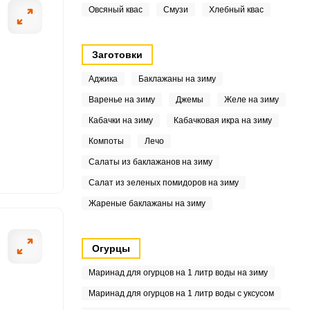
Овсяный квас
Смузи
Хлебный квас
8
5
Заготовки
5
Аджика
Баклажаны на зиму
Варенье на зиму
Джемы
Желе на зиму
Кабачки на зиму
Кабачковая икра на зиму
1
Компоты
Лечо
2
Салаты из баклажанов на зиму
Салат из зеленых помидоров на зиму
1
Жареные баклажаны на зиму
.5
Огурцы
5
Маринад для огурцов на 1 литр воды на зиму
9
Маринад для огурцов на 1 литр воды с уксусом
6