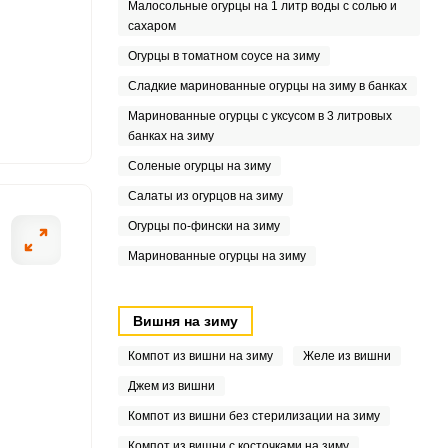
Малосольные огурцы на 1 литр воды с солью и
сахаром
4
Огурцы в томатном соусе на зиму
3
Сладкие маринованные огурцы на зиму в банках
Маринованные огурцы с уксусом в 3 литровых
5
банках на зиму
Соленые огурцы на зиму
5
Салаты из огурцов на зиму
Огурцы по-фински на зиму
Маринованные огурцы на зиму
Вишня на зиму
Компот из вишни на зиму
Желе из вишни
Джем из вишни
Компот из вишни без стерилизации на зиму
Компот из вишни с косточками на зиму