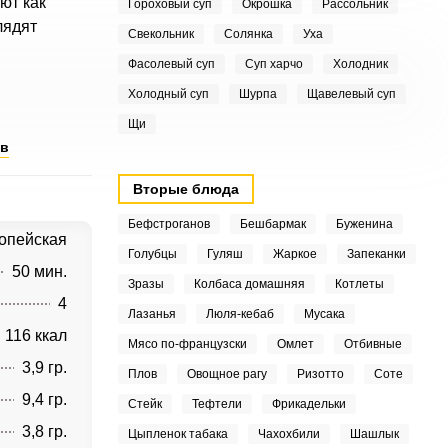
ют как
Гороховый суп
Окрошка
Рассольник
лядят
Свекольник
Солянка
Уха
Фасолевый суп
Суп харчо
Холодник
Холодный суп
Шурпа
Щавелевый суп
Щи
ов
Вторые блюда
Бефстроганов
Бешбармак
Буженина
опейская
Голубцы
Гуляш
Жаркое
Запеканки
50 мин.
Зразы
Колбаса домашняя
Котлеты
4
Лазанья
Люля-кебаб
Мусака
116 ккал
Мясо по-французски
Омлет
Отбивные
3,9 гр.
Плов
Овощное рагу
Ризотто
Соте
9,4 гр.
Стейк
Тефтели
Фрикадельки
3,8 гр.
Цыпленок табака
Чахохбили
Шашлык