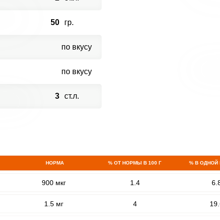
50
гр.
по вкусу
по вкусу
3
ст.л.
НОРМА
% ОТ НОРМЫ В 100 Г
% В ОДНОЙ
900 мкг
1.4
6.
1.5 мг
4
19.