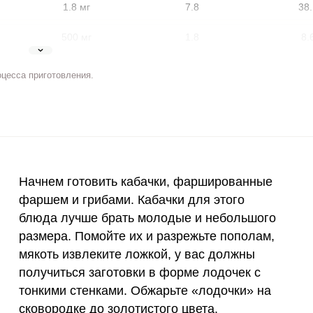
1.8 мг
7.8
38.
500 мг
1.8
8.
5 мг
8
39.
оцесса приготовления.
2 мг
4.8
23.
400 мкг
3.3
16.
3 мкг
1.3
6.
ВХОД НА САЙТ
РЕГИСТРАЦИЯ
Начнем готовить кабачки, фаршированные
90 мкг
10.9
53.
е
фаршем и грибами. Кабачки для этого
Войдите
с помощью социальных сетей:
блюда лучше брать молодые и небольшого
10 мкг
0.2
0.
размера. Помойте их и разрежьте пополам,
15 мг
9.7
47.
мякоть извлеките ложкой, у вас должны
получиться заготовки в форме лодочек с
или
50 мг
0.8
3.
тонкими стенками. Обжарьте «лодочки» на
сковородке до золотистого цвета.
120 мкг
2
1