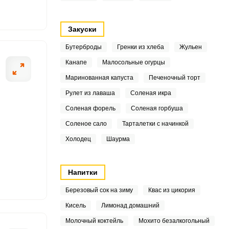
3
Закуски
4
Бутерброды
Гренки из хлеба
Жульен
3
Канапе
Малосольные огурцы
ОТПРАВИТЬ СООБЩЕНИЕ
Маринованная капуста
Печеночный торт
.3
Рулет из лаваша
Соленая икра
6
Соленая форель
Соленая горбуша
Соленое сало
Тарталетки с начинкой
того блюда лучше брать
Шампиньоны пом
2
Холодец
Шаурма
влеките ложкой, у вас
6
е «лодочки» на
4
Напитки
Березовый сок на зиму
Квас из цикория
4
Кисель
Лимонад домашний
7.5
Молочный коктейль
Мохито безалкогольный