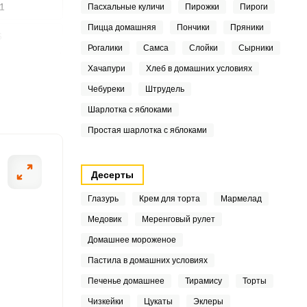
1
Пасхальные куличи
Пирожки
Пироги
Пицца домашняя
Пончики
Пряники
6
Рогалики
Самса
Слойки
Сырники
ШАГ
3
Хачапури
Хлеб в домашних условиях
2 ИЗ 5
Чебуреки
Штрудель
6
Шарлотка с яблоками
3
Простая шарлотка с яблоками
4
Десерты
2
Глазурь
Крем для торта
Мармелад
7
Медовик
Меренговый рулет
Домашнее мороженое
3
Пастила в домашних условиях
7
Печенье домашнее
Тирамису
Торты
0
Чизкейки
Цукаты
Эклеры