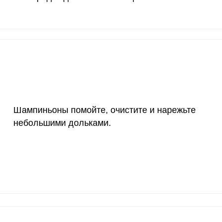
20 мг
10.1
49.
2500 мг
10.7
52.
Запомнить меня
1000 мг
4.8
23.
тесь с
Правилами сайта
,
ВХОД
олитикой обработки
ельским соглашением
30 мг
52.8
258
ЕЩЕ НЕ ЗАРЕГИСТРИРОВАННЫ?
400 мг
4.2
20.
Шампиньоны помойте, очистите и нарежьте
Забыли пароль?
небольшими дольками.
и, фаршированные фаршем и грибами. Кабачки для э
1300 мг
11.3
55.
азмера. Помойте их и разрежьте пополам, мякоть из
500 мг
3.3
1
товки в форме лодочек с тонкими стенками. Обжарьт
го цвета.
800 мг
8.7
42.
2300 мг
0.3
1.
30 мкг
259.2
126