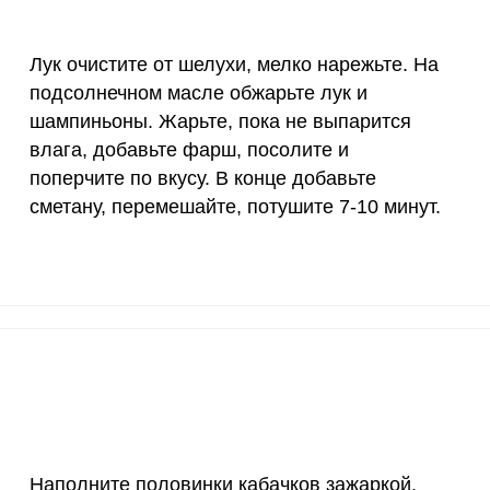
18 мг
3.7
1
Лук очистите от шелухи, мелко нарежьте. На
150 мкг
2.8
13.
подсолнечном масле обжарьте лук и
10 мкг
33.7
16
шампиньоны. Жарьте, пока не выпарится
влага, добавьте фарш, посолите и
70 мкг
0
0
поперчите по вкусу. В конце добавьте
сметану, перемешайте, потушите 7-10 минут.
2 мкг
4.1
20.
1000 мкг
3.3
16.
200 мкг
0.4
2.
200 мкг
32
156
55 мкг
1.3
6.
4000 мкг
0.2
0.
Наполните половинки кабачков зажаркой.
50 мкг
5.3
2