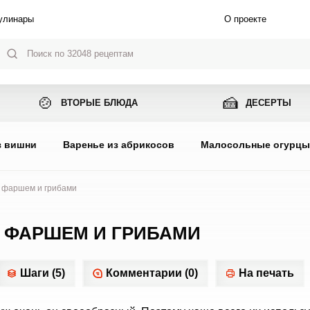
улинары
О проекте
🍲
🍰
ВТОРЫЕ БЛЮДА
ДЕСЕРТЫ
з вишни
Варенье из абрикосов
Малосольные огурц
 фаршем и грибами
 ФАРШЕМ И ГРИБАМИ
Шаги (5)
Комментарии (0)
На печать