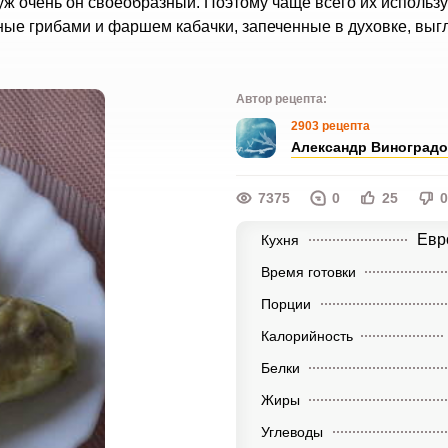
 уж очень он своеобразный. Поэтому чаще всего их использу
ные грибами и фаршем кабачки, запеченные в духовке, выг
Автор рецепта:
2903 рецепта
Александр Виноград
7375
0
25
0
Евр
Кухня
Время готовки
Порции
Калорийность
Белки
Жиры
Углеводы