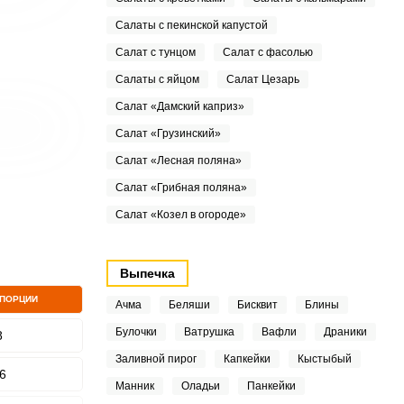
Салаты с пекинской капустой
Салат с тунцом
Салат с фасолью
Салаты с яйцом
Салат Цезарь
Салат «Дамский каприз»
Салат «Грузинский»
Салат «Лесная поляна»
Салат «Грибная поляна»
Салат «Козел в огороде»
Выпечка
 ПОРЦИИ
Ачма
Беляши
Бисквит
Блины
Булочки
Ватрушка
Вафли
Драники
8
Заливной пирог
Капкейки
Кыстыбый
6
Манник
Оладьи
Панкейки