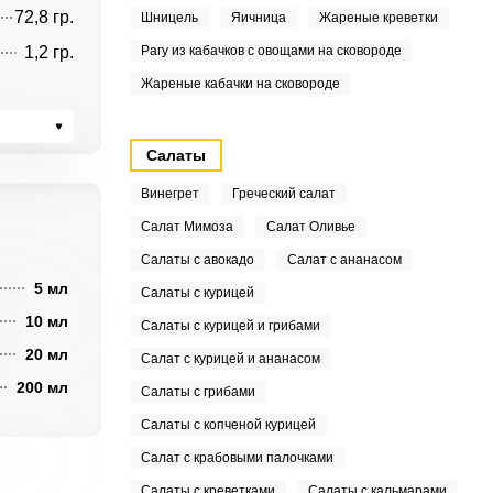
72,8 гр.
Шницель
Яичница
Жареные креветки
1,2 гр.
Рагу из кабачков с овощами на сковороде
Жареные кабачки на сковороде
Салаты
Винегрет
Греческий салат
Салат Мимоза
Салат Оливье
Салаты с авокадо
Салат с ананасом
5 мл
Салаты с курицей
10 мл
Салаты с курицей и грибами
20 мл
Салат с курицей и ананасом
200 мл
Салаты с грибами
Салаты с копченой курицей
Салат с крабовыми палочками
Салаты с креветками
Салаты с кальмарами