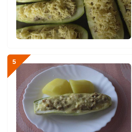
Цинк
6.4 мг
Бор
592 мкг
Ванадий
62 мкг
Молибден
35 мкг
5