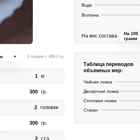
Вода
Волокна
На 100
На вес состава
грамм
ии
1 порция = 489,0 гр.
Таблица переводов
объемных мер:
1
кг
Чайная ложка
Десертная ложка
300
гр.
Столовая ложка
2
головки
Стакан
300
гр.
2
ст.л.