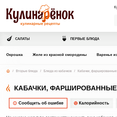
К
🍆
🍵
САЛАТЫ
ПЕРВЫЕ БЛЮДА
Окрошка
Желе из красной смородины
Варенье и
/
Вторые блюда
/
Блюда из кабачков
/
Кабачки, фаршированные
КАБАЧКИ, ФАРШИРОВАННЫЕ
Сообщить об ошибке
Калорийность