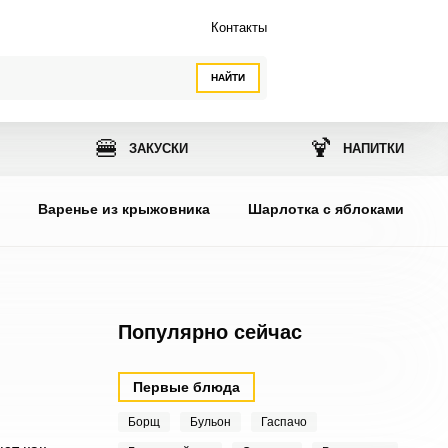
Контакты
НАЙТИ
🍔
🍹
ЗАКУСКИ
НАПИТКИ
ы
Варенье из крыжовника
Шарлотка с яблоками
Популярно сейчас
Первые блюда
Борщ
Бульон
Гаспачо