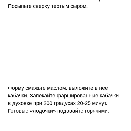
Посыпьте сверху тертым сыром.
12 мг
2.7
13.
1200 мкг
2.5
12.
20 мкг
15.8
77.
70 мкг
2.6
12.
Форму смажьте маслом, выложите в нее
кабачки. Запекайте фаршированные кабачки
в духовке при 200 градусах 20-25 минут.
Готовые «лодочки» подавайте горячими.