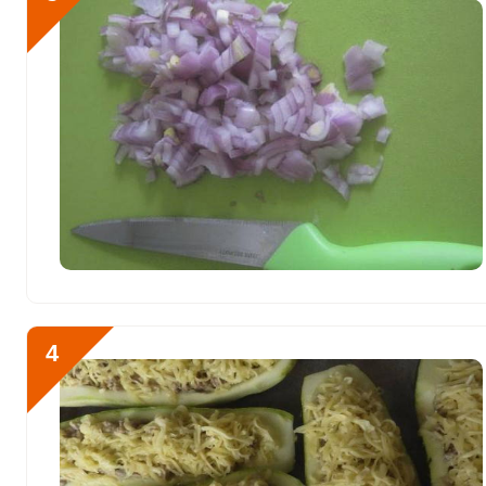
Железо
12.9 мг
Йод
81.2 мкг
Кобальт
66 мкг
Литий
0
Марганец
1.6 мкг
Медь
646 мкг
Никель
17 мкг
Рубидий
1252 мкг
4
Селен
14.3 мкг
Фтор
148 мкг
Хром
52 мкг