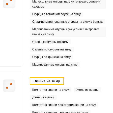
Малосольные огурцы на 1 литр воды с солью и
3
сахаром
7
Огурцы в томатном соусе на зиму
Сладкие маринованные огурцы на зиму в банках
9
Маринованные огурцы с уксусом в 3 литровых
банках на зиму
5
Соленые огурцы на зиму
6
Салаты из огурцов на зиму
Огурцы по-фински на зиму
3
Маринованные огурцы на зиму
3
Вишня на зиму
Компот из вишни на зиму
Желе из вишни
Джем из вишни
Компот из вишни без стерилизации на зиму
Компот из вишни с косточками на зиму