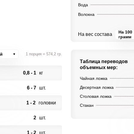
Вода
Волокна
На 100
На вес состава
грамм
ий
1 порция = 574,2 гр.
Таблица переводов
объемных мер:
0,8 - 1
кг
Чайная ложка
Десертная ложка
6 - 7
шт.
Столовая ложка
1 - 2
головки
Стакан
2
шт.
1 - 2
шт.