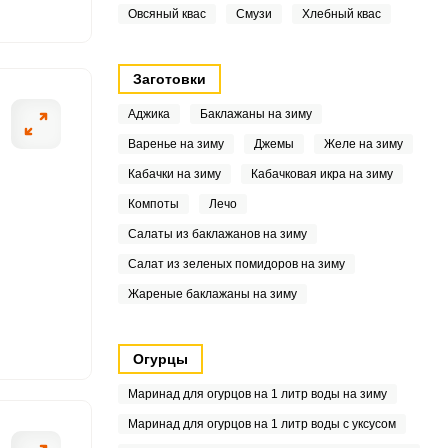
Овсяный квас
Смузи
Хлебный квас
6
.4
Заготовки
Аджика
Баклажаны на зиму
6
Варенье на зиму
Джемы
Желе на зиму
3
Кабачки на зиму
Кабачковая икра на зиму
.1
Компоты
Лечо
Салаты из баклажанов на зиму
9
Салат из зеленых помидоров на зиму
7
Жареные баклажаны на зиму
5
Огурцы
3
Маринад для огурцов на 1 литр воды на зиму
1
Маринад для огурцов на 1 литр воды с уксусом