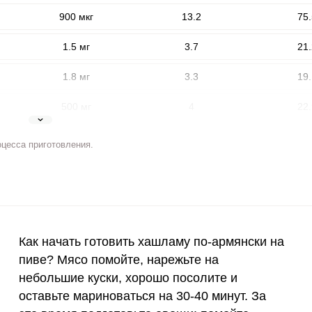
900 мкг
13.2
75.
1.5 мг
3.7
21.
1.8 мг
3.3
19.
500 мг
4
22.
5 мг
4.5
25.
оцесса приготовления.
ВХОД НА САЙТ
РЕГИСТРАЦИЯ
2 мг
9.5
54.
е
400 мкг
1.4
8.
Войдите
с помощью социальных сетей:
3 мкг
4.1
23.
Как начать готовить хашламу по-армянски на
90 мкг
22.8
130
пиве? Мясо помойте, нарежьте на
или
небольшие куски, хорошо посолите и
10 мкг
0
0
оставьте мариноваться на 30-40 минут. За