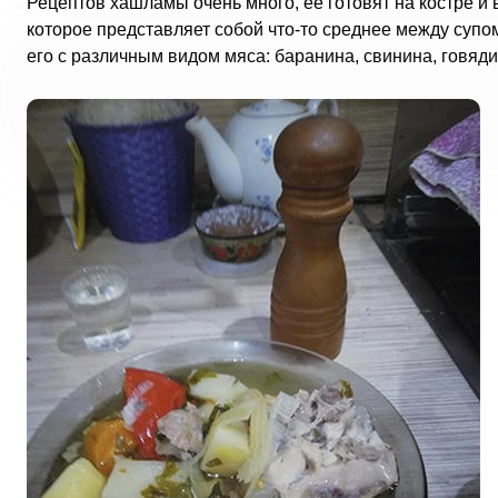
Рецептов хашламы очень много, ее готовят на костре и
которое представляет собой что-то среднее между супо
его с различным видом мяса: баранина, свинина, говяди