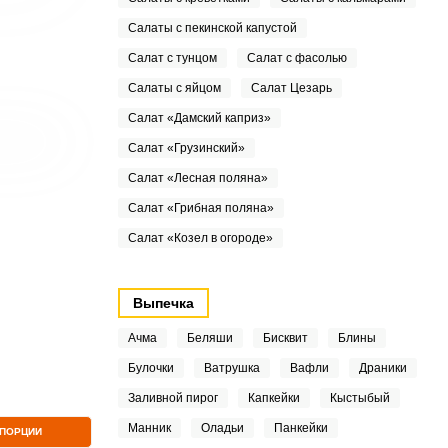
Салаты с пекинской капустой
Салат с тунцом
Салат с фасолью
Салаты с яйцом
Салат Цезарь
Салат «Дамский каприз»
Салат «Грузинский»
Салат «Лесная поляна»
Салат «Грибная поляна»
Салат «Козел в огороде»
Выпечка
Ачма
Беляши
Бисквит
Блины
Булочки
Ватрушка
Вафли
Драники
Заливной пирог
Капкейки
Кыстыбый
Манник
Оладьи
Панкейки
 ПОРЦИИ