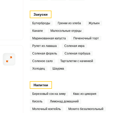
5
9
Закуски
3
Бутерброды
Гренки из хлеба
Жульен
Канапе
Малосольные огурцы
5
ОТПРАВИТЬ СООБЩЕНИЕ
Маринованная капуста
Печеночный торт
7
Рулет из лаваша
Соленая икра
Соленая форель
Соленая горбуша
2
Соленое сало
Тарталетки с начинкой
на небольшие куски,
Казан снимите с
8
Холодец
Шаурма
отовьте овощи: помойте,
ом огне с растительным
7
Напитки
2
Березовый сок на зиму
Квас из цикория
3
Кисель
Лимонад домашний
Молочный коктейль
Мохито безалкогольный
5