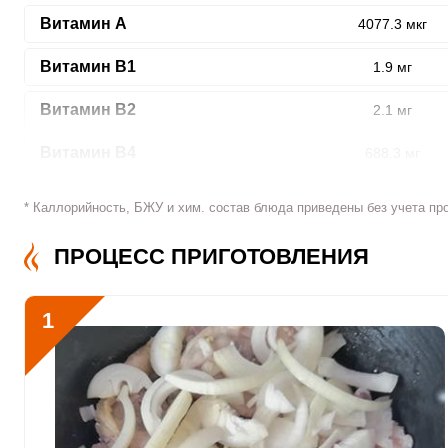
Витамин A
4077.3 мкг
Витамин В1
1.9 мг
ШАГ
1 ИЗ 6
Витамин В2
2.1 мг
Витамин В4
688.3 мг
Витамин В5
7.7 мг
* Каллорийность, БЖУ и хим. состав блюда приведены без учета пр
Витамин В6
6.5 мг
ПРОЦЕСС ПРИГОТОВЛЕНИЯ
Сообщить об ошибк
Витамин В9
198.7 мкг
1
Витамин В12
4.2 мкг
Витамин С
706.5 мкг
Витамин D
0