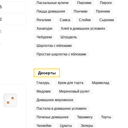
Пасхальные куличи
Пирожки
Пироги
5
Пицца домашняя
Пончики
Пряники
2
Рогалики
Самса
Слойки
Сырники
ШАГ
Хачапури
Хлеб в домашних условиях
2 ИЗ 6
1
Чебуреки
Штрудель
9
Шарлотка с яблоками
Простая шарлотка с яблоками
8
5
Десерты
3
Глазурь
Крем для торта
Мармелад
Медовик
Меренговый рулет
3
Домашнее мороженое
.8
Пастила в домашних условиях
Печенье домашнее
Тирамису
Торты
Чизкейки
Цукаты
Эклеры