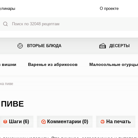
улинары
О проекте
🍲
🍰
ВТОРЫЕ БЛЮДА
ДЕСЕРТЫ
з вишни
Варенье из абрикосов
Малосольные огурц
на пиве
 ПИВЕ
Шаги (6)
Комментарии (0)
На печать