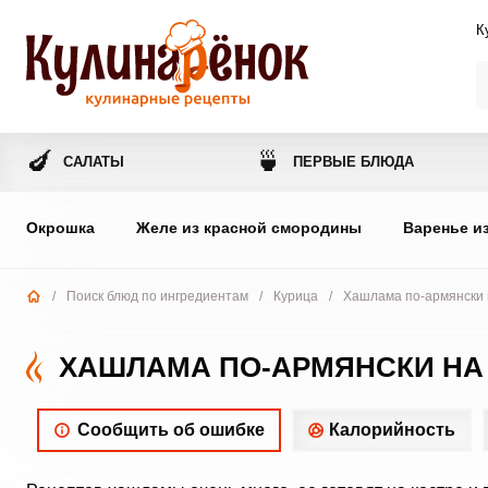
К
🍆
🍵
САЛАТЫ
ПЕРВЫЕ БЛЮДА
Окрошка
Желе из красной смородины
Варенье и
/
Поиск блюд по ингредиентам
/
Курица
/
Хашлама по-армянски 
ХАШЛАМА ПО-АРМЯНСКИ НА
Сообщить об ошибке
Калорийность