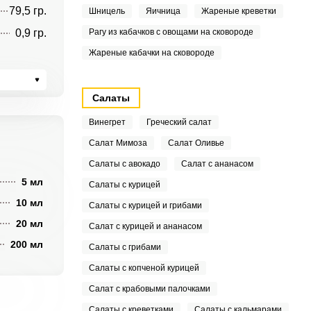
79,5 гр.
Шницель
Яичница
Жареные креветки
0,9 гр.
Рагу из кабачков с овощами на сковороде
Жареные кабачки на сковороде
Салаты
Винегрет
Греческий салат
Салат Мимоза
Салат Оливье
Салаты с авокадо
Салат с ананасом
5 мл
Салаты с курицей
10 мл
Салаты с курицей и грибами
20 мл
Салат с курицей и ананасом
200 мл
Салаты с грибами
Салаты с копченой курицей
Салат с крабовыми палочками
Салаты с креветками
Салаты с кальмарами