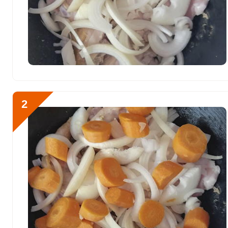
Витамин E
43.6 мг
Биотин
74.8 мг
Витамин К
102.8 мкг
Отправляя эту форму, вы соглашае
Витамин РР
107.4 мг
Политикой конфиденциальности
,
П
персональных данных
и
Пользоват
Калий
4460.4 мг
2
Кальций
551.4 мг
Как начать готовить ха
Кремний
111.3 мг
хорошо посолите и остав
очистите и нарежьте их.
Магний
497.5 мг
маслом 3-5 минут. Зате
Натрий
4696.5 мг
Сера
189.2 мг
Фосфор
1945.8 мг