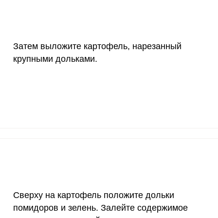
55 мкг
0.8
4.
4000 мкг
1.2
6.
Затем выложите картофель, нарезанный
50 мкг
5.2
29.
крупными дольками.
12 мг
5
28.
1200 мкг
2.7
15.
20 мкг
21.4
12
70 мкг
2.3
13.
Сверху на картофель положите дольки
помидоров и зелень. Залейте содержимое