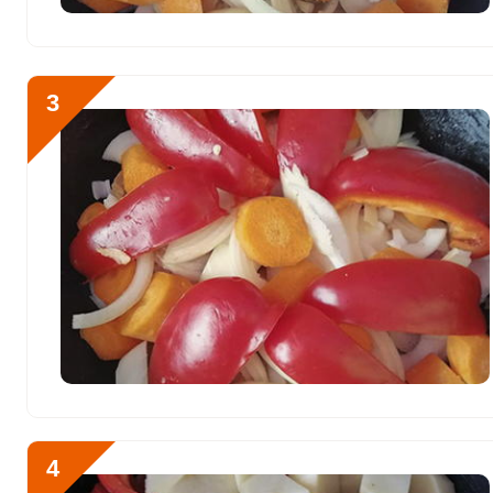
Хлор
905 мг
Алюминий
1556 мкг
3
Железо
24.4 мг
Йод
74.4 мкг
Кобальт
117.6 мкг
Литий
264.2 мкг
Марганец
3.2 мкг
Медь
1528.7 мкг
Никель
27.3 мкг
Рубидий
1045.7 мкг
4