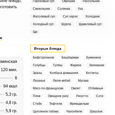
ьное блюдо,
Гороховый суп
Окрошка
Рассольник
иготовить
Свекольник
Солянка
Уха
Фасолевый суп
Суп харчо
Холодник
Холодный суп
Шурпа
Щавелевый суп
Щи
ов
Вторые блюда
Бефстроганов
Бешбармак
Буженина
рмянская
Голубцы
Гуляш
Жаркое
Запеканки
120 мин.
Зразы
Колбаса домашняя
Котлеты
6
Лазанья
Люля-кебаб
Мусака
94 ккал
Мясо по-французски
Омлет
Отбивные
5,3 гр.
Плов
Овощное рагу
Ризотто
Соте
4,8 гр.
Стейк
Тефтели
Фрикадельки
5,9 гр.
Цыпленок табака
Чахохбили
Шашлык