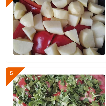
Селен
14.3 мкг
Фтор
1605.1 мкг
Хром
89.6 мкг
Цинк
20.5 мг
Бор
1121 мкг
Ванадий
147.6 мкг
Молибден
55.8 мкг
5