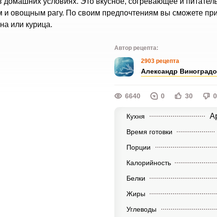
 в домашних условиях. Это вкусное, согревающее и питател
м и овощным рагу. По своим предпочтениям вы сможете пр
на или курица.
Автор рецепта:
2903 рецепта
Александр Виноград
6640
0
30
0
А
Кухня
Время готовки
Порции
Калорийность
Белки
Жиры
Углеводы