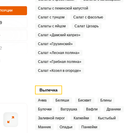
Салаты с пекинской капустой
 ПОРЦИИ
Салат с тунцом
Салат с фасолью
9
Салаты с яйцом
Салат Цезарь
0
Салат «Дамский каприз»
Салат «Грузинский»
2
Салат «Лесная поляна»
8
Салат «Грибная поляна»
Салат «Козел в огороде»
0
0
Выпечка
8
Ачма
Беляши
Бисквит
Блины
Булочки
Ватрушка
Вафли
Драники
Заливной пирог
Капкейки
Кыстыбый
.1
Манник
Оладьи
Панкейки