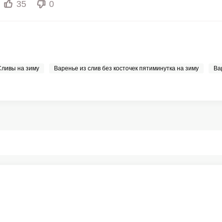
35
0
Сливы на зиму
Варенье из слив без косточек пятиминутка на зиму
Ва
Фото до 4 шт, до 5 mb
ПРИК