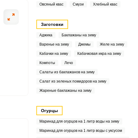
Овсяный квас
Смузи
Хлебный квас
Заготовки
5
Аджика
Баклажаны на зиму
Варенье на зиму
Джемы
Желе на зиму
0
Кабачки на зиму
Кабачковая икра на зиму
3
Компоты
Лечо
Салаты из баклажанов на зиму
Салат из зеленых помидоров на зиму
Жареные баклажаны на зиму
Огурцы
Маринад для огурцов на 1 литр воды на зиму
Маринад для огурцов на 1 литр воды с уксусом