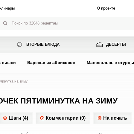
улинары
О проекте
🍲
🍰
ВТОРЫЕ БЛЮДА
ДЕСЕРТЫ
з вишни
Варенье из абрикосов
Малосольные огурц
иминутка на зиму
ОЧЕК ПЯТИМИНУТКА НА ЗИМУ
Шаги (4)
Комментарии (0)
На печать