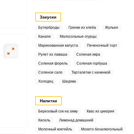
5
Закуски
4
Бутерброды
Гренки из хлеба
Жульен
Канапе
Малосольные огурцы
ОТПРАВИТЬ СООБЩЕНИЕ
Маринованная капуста
Печеночный торт
4
Рулет из лаваша
Соленая икра
7
Соленая форель
Соленая горбуша
Соленое сало
Тарталетки с начинкой
0
аренья лучше всего
Чистые плоды бе
Холодец
Шаурма
одой и отделить от
2 часа, пока сл
нки.
помещения.
Напитки
5
Березовый сок на зиму
Квас из цикория
0
Кисель
Лимонад домашний
5
Молочный коктейль
Мохито безалкогольный