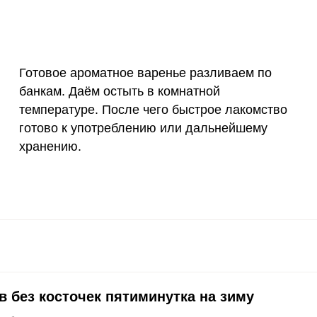
200 мкг
0
0
55 мкг
0
0
Готовое ароматное варенье разливаем по
4000 мкг
0
0.
банкам. Даём остыть в комнатной
50 мкг
4
8
температуре. После чего быстрое лакомство
готово к употреблению или дальнейшему
12 мг
0.4
8.
хранению.
1200 мкг
0
0
20 мкг
0
0
70 мкг
0
0
в без косточек пятиминутка на зиму