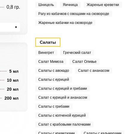
Шницель
Яичница
Жареные креветки
0,8 гр.
Рагу из кабачков с овощами на сковороде
Жареные кабачки на сковороде
Салаты
Винегрет
Греческий салат
Салат Мимоза
Салат Оливье
Салаты с авокадо
Салат с ананасом
5 мл
Салаты с курицей
10 мл
Салаты с курицей и грибами
20 мл
Салат с курицей и ананасом
200 мл
Салаты с грибами
Салаты с копченой курицей
Салат с крабовыми палочками
Салаты с креветками
Салаты с кальмарами