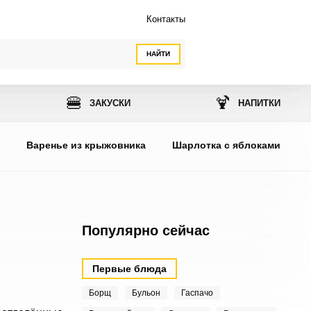
Контакты
НАЙТИ
🍔
🍹
ЗАКУСКИ
НАПИТКИ
ы
Варенье из крыжовника
Шарлотка с яблоками
Популярно сейчас
Первые блюда
Борщ
Бульон
Гаспачо