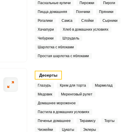
Пасхальные куличи
Пирожки
Пироги
Пицца домашняя
Пончики
Пряники
0
Рогалики
Самса
Слойки
Сырники
ШАГ
Хачапури
Хлеб в домашних условиях
2 ИЗ 4
Чебуреки
Штрудель
3
Шарлотка с яблоками
5
Простая шарлотка с яблоками
8
Десерты
3
Глазурь
Крем для торта
Мармелад
.3
Медовик
Меренговый рулет
Домашнее мороженое
5
Пастила в домашних условиях
6
Печенье домашнее
Тирамису
Торты
Чизкейки
Цукаты
Эклеры
2