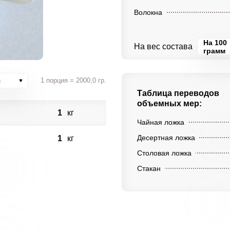
Волокна
На 100
На вес состава
грамм
я
1 порция = 2000,0 гр.
Таблица переводов
объемных мер:
1
кг
Чайная ложка
Десертная ложка
1
кг
Столовая ложка
Стакан