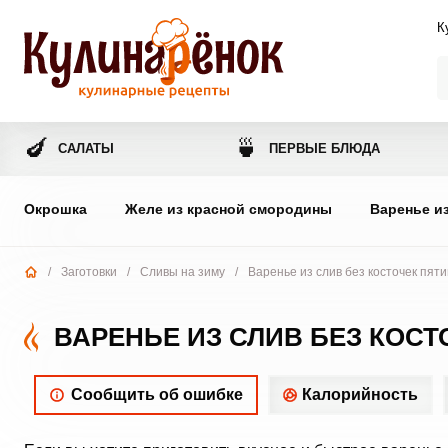
К
🍆
🍵
САЛАТЫ
ПЕРВЫЕ БЛЮДА
Окрошка
Желе из красной смородины
Варенье и
/
Заготовки
/
Сливы на зиму
/
Варенье из слив без косточек пят
ВАРЕНЬЕ ИЗ СЛИВ БЕЗ КОСТ
Сообщить об ошибке
Калорийность