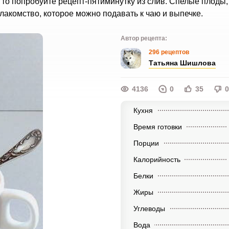
, то попробуйте рецепт-пятиминутку из слив. Спелые плоды
 лакомство, которое можно подавать к чаю и выпечке.
Автор рецепта:
296 рецептов
Татьяна Шишлова
4136
0
35
0
Кухня
Время готовки
Порции
Калорийность
Белки
Жиры
Углеводы
Вода