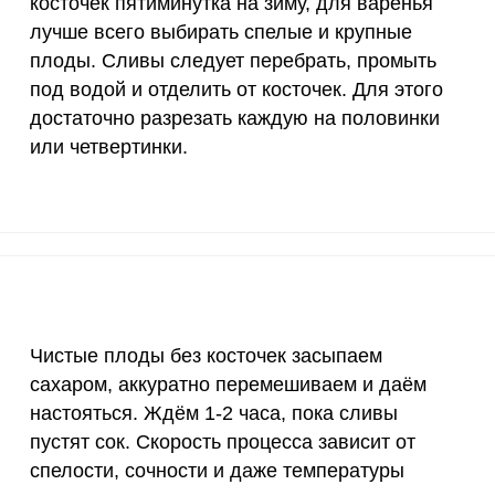
косточек пятиминутка на зиму, для варенья
10 мкг
0
0
лучше всего выбирать спелые и крупные
плоды. Сливы следует перебрать, промыть
15 мг
2
4
под водой и отделить от косточек. Для этого
50 мг
0
0
достаточно разрезать каждую на половинки
или четвертинки.
120 мкг
2.7
53.
20 мг
1.8
3
2500 мг
4.3
86.
ВХОД НА САЙТ
РЕГИСТРАЦИЯ
е
1000 мг
1.2
2
Войдите
с помощью социальных сетей:
30 мг
6.7
133
Чистые плоды без косточек засыпаем
сахаром, аккуратно перемешиваем и даём
400 мг
1.1
22.
настояться. Ждём 1-2 часа, пока сливы
или
пустят сок. Скорость процесса зависит от
1300 мг
0.7
14.
спелости, сочности и даже температуры
500 мг
0.6
1