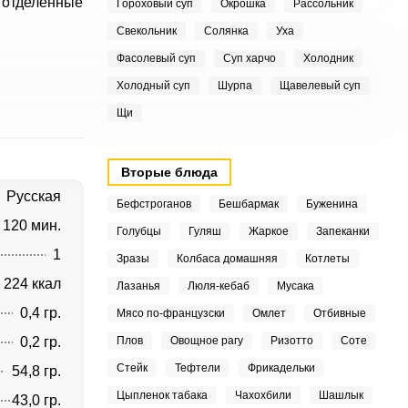
, отделённые
Гороховый суп
Окрошка
Рассольник
Свекольник
Солянка
Уха
Фасолевый суп
Суп харчо
Холодник
Холодный суп
Шурпа
Щавелевый суп
Щи
Вторые блюда
Русская
Бефстроганов
Бешбармак
Буженина
120 мин.
Голубцы
Гуляш
Жаркое
Запеканки
1
Зразы
Колбаса домашняя
Котлеты
224 ккал
Лазанья
Люля-кебаб
Мусака
0,4 гр.
Мясо по-французски
Омлет
Отбивные
0,2 гр.
Плов
Овощное рагу
Ризотто
Соте
Стейк
Тефтели
Фрикадельки
54,8 гр.
Цыпленок табака
Чахохбили
Шашлык
43,0 гр.