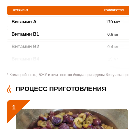
НУТРИЕНТ
КОЛИЧЕСТВО
Витамин A
170 мкг
Витамин В1
0.6 мг
Витамин В2
0.4 мг
Витамин В4
19 мг
Витамин В5
1.5 мг
* Каллорийность, БЖУ и хим. состав блюда приведены без учета пр
Витамин В6
0.8 мг
ПРОЦЕСС ПРИГОТОВЛЕНИЯ
Витамин В9
15 мкг
1
Витамин В12
0
Витамин С
100 мкг