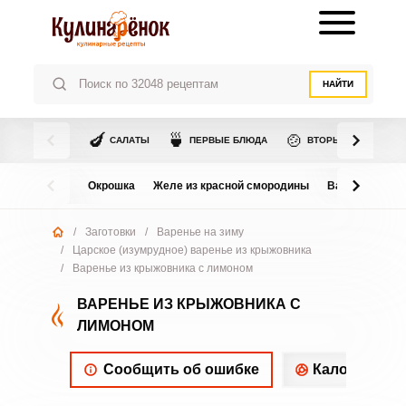
НАЙТИ
🍆
🍵
🍲
САЛАТЫ
ПЕРВЫЕ БЛЮДА
ВТОРЫЕ БЛЮДА
Окрошка
Желе из красной смородины
Варенье из в
/
Заготовки
/
Варенье на зиму
/
Царское (изумрудное) варенье из крыжовника
/
Варенье из крыжовника с лимоном
ВАРЕНЬЕ ИЗ КРЫЖОВНИКА С
ЛИМОНОМ
Сообщить об ошибке
Калорийнос