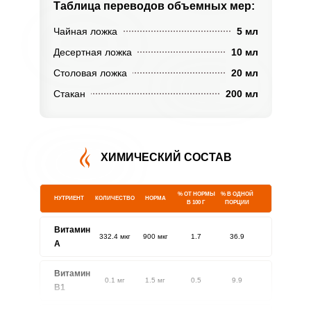
Таблица переводов
объемных мер:
Чайная ложка
5 мл
Десертная ложка
10 мл
Столовая ложка
20 мл
Стакан
200 мл
ХИМИЧЕСКИЙ СОСТАВ
% ОТ НОРМЫ
% В ОДНОЙ
НУТРИЕНТ
КОЛИЧЕСТВО
НОРМА
В 100 Г
ПОРЦИИ
Витамин
332.4 мкг
900 мкг
1.7
36.9
A
Витамин
0.1 мг
1.5 мг
0.5
9.9
В1