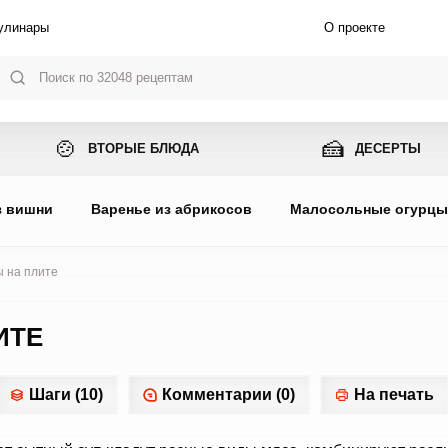
улинары
О проекте
🍲
🍰
ВТОРЫЕ БЛЮДА
ДЕСЕРТЫ
з вишни
Варенье из абрикосов
Малосольные огурц
 на плите
ИТЕ
Шаги (10)
Комментарии (0)
На печать