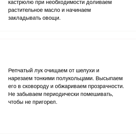
кастрюлю при необходимости доливаем
800 мг
9.1
43.
растительное масло и начинаем
2300 мг
0.4
2
закладывать овощи.
30 мкг
286.2
137
18 мг
1.9
9
150 мкг
0.7
3.
10 мкг
11.3
54.
Репчатый лук очищаем от шелухи и
нарезаем тонкими полукольцами. Высыпаем
70 мкг
8.4
40.
его в сковороду и обжариваем прозрачности.
Не забываем периодически помешивать,
2 мкг
22
105
чтобы не пригорел.
1000 мкг
5.9
28.
200 мкг
0.6
2.
200 мкг
38
182