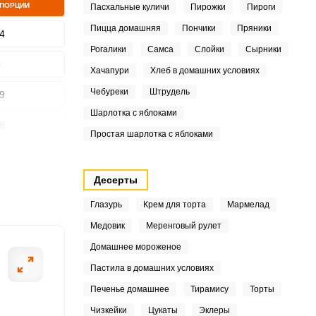
 ПОРЦИИ
Пасхальные куличи
Пирожки
Пироги
Пицца домашняя
Пончики
Пряники
4
Рогалики
Самса
Слойки
Сырники
ШАГ
2 ИЗ 10
3
Хачапури
Хлеб в домашних условиях
Чебуреки
Штрудель
9
Шарлотка с яблоками
8
Простая шарлотка с яблоками
3
Десерты
4
Глазурь
Крем для торта
Мармелад
3
Медовик
Меренговый рулет
3
Домашнее мороженое
Пастила в домашних условиях
8
Печенье домашнее
Тирамису
Торты
6
Чизкейки
Цукаты
Эклеры