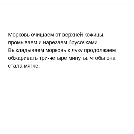
55 мкг
2.1
10.
4000 мкг
0.2
1.
Морковь очищаем от верхней кожицы,
50 мкг
1.8
8.
промываем и нарезаем брусочками.
Выкладываем морковь к луку продолжаем
12 мг
10.3
49.
обжаривать три-четыре минуты, чтобы она
1200 мкг
3.9
18.
стала мягче.
20 мкг
36
173
70 мкг
2.5
12.