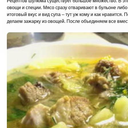
Рецептов шулюма существует большое множество. В это
овощи и специи. Мясо сразу отваривают в бульоне либ
итоговый вкус и вид супа – тут уж кому и как нравится
делаем зажарку из овощей. После объединяем все вмест