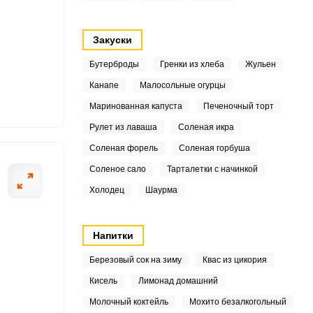
9
Закуски
8
Бутерброды
Гренки из хлеба
Жульен
8
Канапе
Малосольные огурцы
ОТПРАВИТЬ СООБЩЕНИЕ
Маринованная капуста
Печеночный торт
2
Рулет из лаваша
Соленая икра
3
Соленая форель
Соленая горбуша
ушиваем бумажным
В толстостенной
Соленое сало
Тарталетки с начинкой
7
 порции.
укладываем в н
Холодец
Шаурма
7
средне-высокой 
перекладываем 
5
Напитки
и начинаем зак
Березовый сок на зиму
Квас из цикория
4
Кисель
Лимонад домашний
6
Молочный коктейль
Мохито безалкогольный