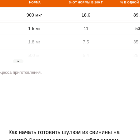
НОРМА
% ОТ НОРМЫ В 100 Г
% В ОДНОЙ
900 мкг
18.6
89.
1.5 мг
11
5
1.8 мг
7.5
35.
500 мг
5.4
25.
5 мг
6.3
30.
ВХОД НА САЙТ
РЕГИСТРАЦИЯ
оцесса приготовления.
2 мг
16.1
77.
е
Войдите
400 мкг
0.9
4.
с помощью социальных сетей:
3 мкг
5.3
25.
или
90 мкг
19.5
93.
Как начать готовить шулюм из свинины на
10 мкг
9.6
4