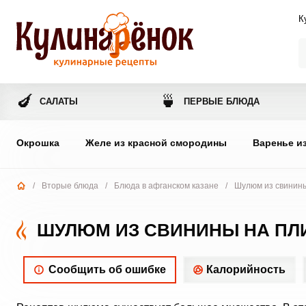
К
🍆
🍵
САЛАТЫ
ПЕРВЫЕ БЛЮДА
Окрошка
Желе из красной смородины
Варенье и
/
Вторые блюда
/
Блюда в афганском казане
/
Шулюм из свинины
ШУЛЮМ ИЗ СВИНИНЫ НА ПЛ
Сообщить об ошибке
Калорийность