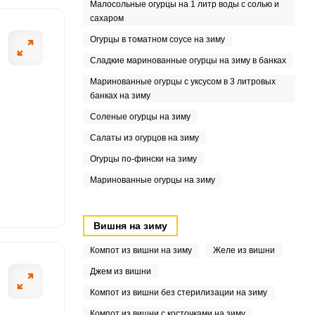
Малосольные огурцы на 1 литр воды с солью и
сахаром
1
Огурцы в томатном соусе на зиму
1
Сладкие маринованные огурцы на зиму в банках
Маринованные огурцы с уксусом в 3 литровых
7
банках на зиму
3
Соленые огурцы на зиму
Салаты из огурцов на зиму
7
Огурцы по-фински на зиму
.3
Маринованные огурцы на зиму
1
Вишня на зиму
Компот из вишни на зиму
Желе из вишни
Джем из вишни
Компот из вишни без стерилизации на зиму
Компот из вишни с косточками на зиму