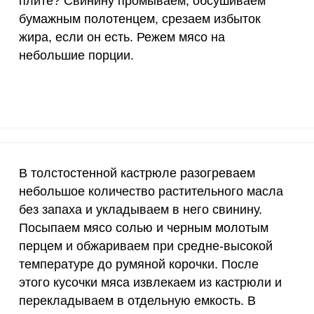
плите? Свинину промываем, обсушиваем
бумажным полотенцем, срезаем избыток
15 мг
13.9
66.
жира, если он есть. Режем мясо на
50 мг
0.4
1.
небольшие порции.
Запомнить меня
120 мкг
1.6
7.
тесь с
Правилами сайта
,
ВХОД
олитикой обработки
20 мг
10.8
5
ельским соглашением
ЕЩЕ НЕ ЗАРЕГИСТРИРОВАННЫ?
2500 мг
6.9
3
Забыли пароль?
улюм из свинины на плите? Свинину промываем, обс
В толстостенной кастрюле разогреваем
1000 мг
1.8
8.
быток жира, если он есть. Режем мясо на небольшие
небольшое количество растительного масла
30 мг
13.2
63.
без запаха и укладываем в него свинину.
Посыпаем мясо солью и черным молотым
400 мг
4.7
22.
перцем и обжариваем при средне-высокой
1300 мг
2.8
13.
температуре до румяной корочки. После
этого кусочки мяса извлекаем из кастрюли и
500 мг
15.1
72.
перекладываем в отдельную емкость. В