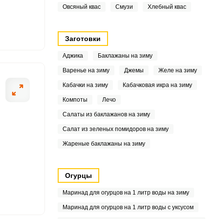
9
Овсяный квас
Смузи
Хлебный квас
Заготовки
6.8
Аджика
Баклажаны на зиму
Варенье на зиму
Джемы
Желе на зиму
Кабачки на зиму
Кабачковая икра на зиму
3
Компоты
Лечо
4
Салаты из баклажанов на зиму
Салат из зеленых помидоров на зиму
3
Жареные баклажаны на зиму
.9
3
Огурцы
Маринад для огурцов на 1 литр воды на зиму
9
Маринад для огурцов на 1 литр воды с уксусом
.6