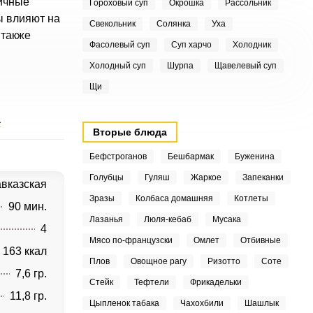
ичные
Гороховый суп
Окрошка
Рассольник
ы влияют на
Свекольник
Солянка
Уха
 также
Фасолевый суп
Суп харчо
Холодник
Холодный суп
Шурпа
Щавелевый суп
Щи
а
Вторые блюда
Бефстроганов
Бешбармак
Буженина
Голубцы
Гуляш
Жаркое
Запеканки
авказская
Зразы
Колбаса домашняя
Котлеты
90 мин.
Лазанья
Люля-кебаб
Мусака
4
Мясо по-французски
Омлет
Отбивные
163 ккал
Плов
Овощное рагу
Ризотто
Соте
7,6 гр.
Стейк
Тефтели
Фрикадельки
11,8 гр.
Цыпленок табака
Чахохбили
Шашлык