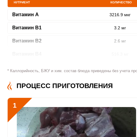
НУТРИЕНТ
КОЛИЧЕСТВО
Витамин A
3216.9 мкг
ШАГ
1 ИЗ 10
Витамин В1
3.2 мг
Витамин В2
2.6 мг
Витамин В4
516.3 мг
Витамин В5
6.1 мг
* Каллорийность, БЖУ и хим. состав блюда приведены без учета пр
Витамин В6
6.2 мг
Сообщить об ошибк
ПРОЦЕСС ПРИГОТОВЛЕНИЯ
Витамин В9
68 мкг
1
Витамин В12
3 мкг
Витамин С
337.7 мкг
Витамин D
18.4 мкг