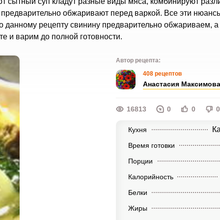
т сытный суп кладут разные виды мяса, комбинируют разл
о предварительно обжаривают перед варкой. Все эти нюанс
. По данному рецепту свинину предварительно обжариваем, а
е и варим до полной готовности.
Автор рецепта:
408 рецептов
Анастасия Максимов
16813
0
0
0
К
Кухня
Время готовки
Порции
Калорийность
Белки
Жиры