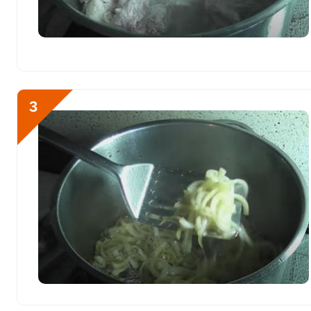
Фосфор
1403.8 мг
Хлор
187.2 мг
Алюминий
1652.2 мкг
Железо
6.5 мг
3
Йод
20 мкг
Кобальт
21.8 мкг
Литий
112.8 мкг
Марганец
8.5 мкг
Медь
1132.2 мкг
Никель
23.4 мкг
Рубидий
1460.9 мкг