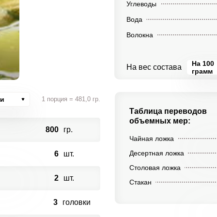
Углеводы
Вода
Волокна
На 100
На вес состава
грамм
ии
1 порция = 481,0 гр.
Таблица переводов
объемных мер:
800
гр.
Чайная ложка
Десертная ложка
6
шт.
Столовая ложка
2
шт.
Стакан
3
головки