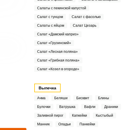
Салаты с пекинской капустой
Салат с тунцом
Салат с фасолью
Салаты с яйцом
Салат Цезарь
Салат «Дамский каприз»
Салат «Грузинский»
Салат «Лесная поляна»
Салат «Грибная поляна»
Салат «Козел в огороде»
Выпечка
Ачма
Беляши
Бисквит
Блины
Булочки
Ватрушка
Вафли
Драники
Заливной пирог
Капкейки
Кыстыбый
Манник
Оладьи
Панкейки