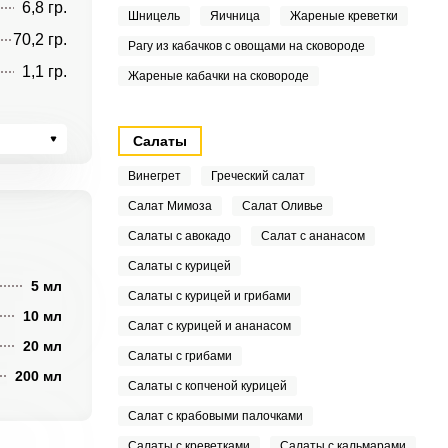
6,8 гр.
Шницель
Яичница
Жареные креветки
70,2 гр.
Рагу из кабачков с овощами на сковороде
1,1 гр.
Жареные кабачки на сковороде
Салаты
Винегрет
Греческий салат
Салат Мимоза
Салат Оливье
Салаты с авокадо
Салат с ананасом
Салаты с курицей
5 мл
Салаты с курицей и грибами
10 мл
Салат с курицей и ананасом
20 мл
Салаты с грибами
200 мл
Салаты с копченой курицей
Салат с крабовыми палочками
Салаты с креветками
Салаты с кальмарами