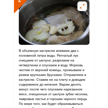
2
8.5 мг
15 мг
2.4
14.1
E
Как приготовить шулюм из свинины классический?
Биотин
3.1 мг
50 мг
0.3
1.6
Свинину промываем, срезаем избыток жира, если он
есть. Режем мясо крупными кусками поперек волокон.
ч
Витамин
Отправляя эту форму, вы соглашаетесь с
Правилами сайта
,
Запомнить меня
20.9 мкг
120 мкг
0.7
4.4
К
Политикой конфиденциальности
,
Политикой обработки
персональных данных
и
Пользовательским соглашением
ВХОД
Витамин
50.1 мг
20 мг
10.5
62.7
РР
ЕЩЕ НЕ ЗАРЕГИСТРИРОВАННЫ?
и
В объемную кастрюлю вливаем два с
Калий
половиной литра воды. Репчатый лук
3360.4 мг
2500 мг
5.6
33.6
Забыли пароль?
очищаем от шелухи, разрезаем на
ОТПРАВИТЬ СООБЩЕНИЕ
четвертинки и опускаем в воду. Морковь
Кальций
293.3 мг
1000 мг
1.2
7.3
чистим от верхней кожицы, промываем и
режем крупными брусками. Отправляем в
Кремний
32.5 мг
30 мг
4.5
27.1
кастрюлю. Ставим ее на плиту и доводим
содержимое до кипения. Варим десять
Магний
250.3 мг
400 мг
2.6
15.6
минут, после чего опускаем нарезанное
мясо, очищенные от шелухи зубки чеснока,
Натрий
841.4 мг
1300 мг
2.7
16.2
лавровые листья и горошки черного перца.
По мере того, как будет образовываться
Сера
1746.7 мг
500 мг
14.6
87.3