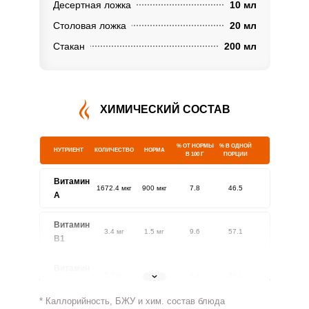
Десертная ложка
10 мл
Столовая ложка
20 мл
Стакан
200 мл
ХИМИЧЕСКИЙ СОСТАВ
% ОТ НОРМЫ
% В ОДНОЙ
НУТРИЕНТ
КОЛИЧЕСТВО
НОРМА
В 100 Г
ПОРЦИИ
Витамин
1672.4 мкг
900 мкг
7.8
46.5
A
Витамин
3.4 мг
1.5 мг
9.6
57.1
В1
Витамин
2.7 мг
1.8 мг
6.4
38.1
В2
* Каллорийность, БЖУ и хим. состав блюда