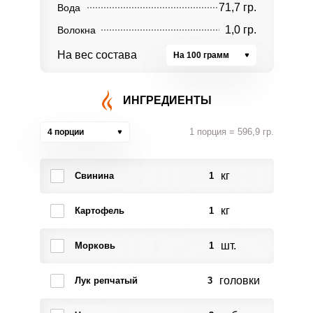
71,7 гр.
Вода
1,0 гр.
Волокна
На вес состава
На 100 грамм
ИНГРЕДИЕНТЫ
1 порция = 596,9 гр.
4 порции
кг
Свинина
1
кг
Картофель
1
шт.
Морковь
1
головки
Лук репчатый
3