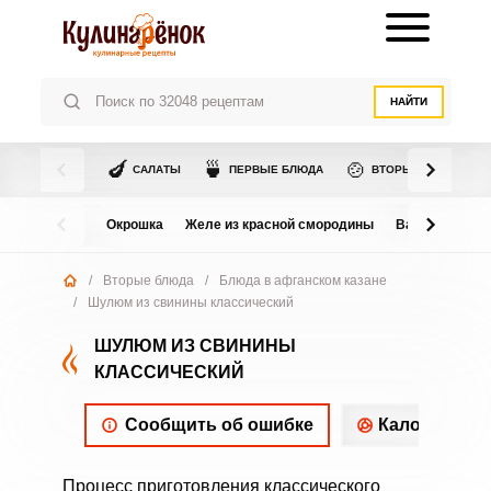
НАЙТИ
🍆
🍵
🍲
САЛАТЫ
ПЕРВЫЕ БЛЮДА
ВТОРЫЕ БЛЮДА
Окрошка
Желе из красной смородины
Варенье из в
/
Вторые блюда
/
Блюда в афганском казане
/
Шулюм из свинины классический
ШУЛЮМ ИЗ СВИНИНЫ
КЛАССИЧЕСКИЙ
Сообщить об ошибке
Калорийнос
Процесс приготовления классического