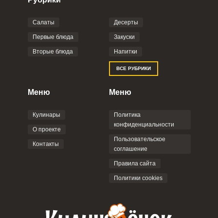
Салаты
Десерты
Фото до 4 шт, до 5 mb
ПРИКРЕПИТЬ
Первые блюда
Закуски
Вторые блюда
Напитки
Отправляя эту форму, вы соглашаетесь с
ВСЕ РУБРИКИ
Правилами сайта
,
Политикой
конфиденциальности
,
Политикой обработки
персональных данных
и
Пользовательским
Меню
Меню
соглашением
.
Кулинары
Политика
конфиденциальности
О проекте
Пользовательское
Контакты
соглашение
ОТПРАВИТЬ КОММЕНТАРИЙ
Правила сайта
Политики cookies