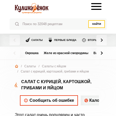
НАЙТИ
🍆
🍵
🍲
САЛАТЫ
ПЕРВЫЕ БЛЮДА
ВТОРЫЕ БЛЮДА
Окрошка
Желе из красной смородины
Варенье из в
/
Салаты
/
Салаты с яйцом
/
Салат с курицей, картошкой, грибами и яйцом
САЛАТ С КУРИЦЕЙ, КАРТОШКОЙ,
ГРИБАМИ И ЯЙЦОМ
Сообщить об ошибке
Калорийнос
Этот салат очень популярен и часто