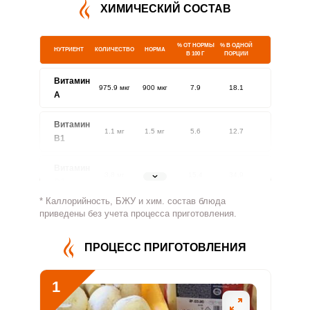
ХИМИЧЕСКИЙ СОСТАВ
% ОТ НОРМЫ
% В ОДНОЙ
НУТРИЕНТ
КОЛИЧЕСТВО
НОРМА
В 100 Г
ПОРЦИИ
Витамин
975.9 мкг
900 мкг
7.9
18.1
A
Витамин
1.1 мг
1.5 мг
5.6
12.7
В1
Витамин
3.8 мг
1.8 мг
15.4
34.9
В2
* Каллорийность, БЖУ и хим. состав блюда
Витамин
приведены без учета процесса приготовления.
831 мг
500 мг
12.2
27.7
В4
ПРОЦЕСС ПРИГОТОВЛЕНИЯ
Витамин
13.4 мг
5 мг
19.6
44.6
В5
1
Витамин
2.8 мг
2 мг
10.3
23.4