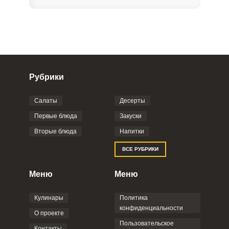
Рубрики
Салаты
Десерты
Фото до 4 шт, до 5 mb
ПРИКРЕПИТЬ
Первые блюда
Закуски
Вторые блюда
Напитки
Отправляя эту форму, вы соглашаетесь с
ВСЕ РУБРИКИ
Правилами сайта
,
Политикой
конфиденциальности
,
Политикой обработки
персональных данных
и
Пользовательским
Меню
Меню
соглашением
.
Кулинары
Политика
конфиденциальности
О проекте
Пользовательское
Контакты