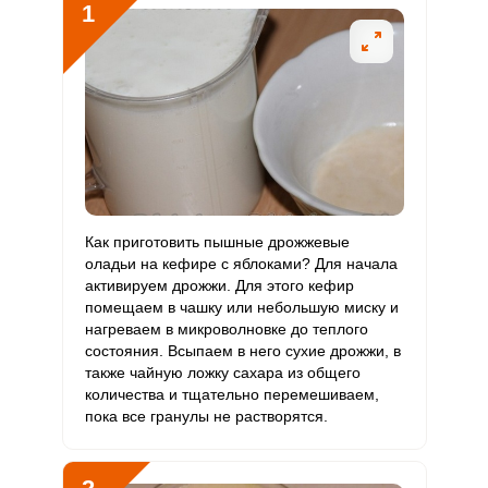
1
Витамин
1 мг
2 мг
8.8
13
В6
Витамин
97.5 мкг
400 мкг
4.1
6.1
В9
Витамин
0.3 мкг
3 мкг
1.6
2.4
В12
Витамин
Как приготовить пышные дрожжевые
20.3 мкг
90 мкг
3.8
5.6
С
оладьи на кефире с яблоками? Для начала
активируем дрожжи. Для этого кефир
помещаем в чашку или небольшую миску и
Витамин
1.2 мкг
10 мкг
2
3
нагреваем в микроволновке до теплого
D
состояния. Всыпаем в него сухие дрожжи, в
также чайную ложку сахара из общего
Витамин
39 мг
15 мг
43.9
65
количества и тщательно перемешиваем,
E
пока все гранулы не растворятся.
Биотин
17.2 мг
50 мг
5.8
8.6