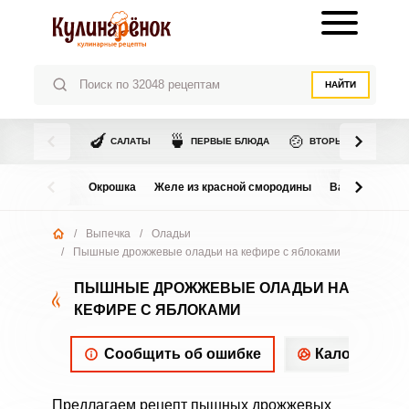
НАЙТИ
🍆
🍵
🍲
САЛАТЫ
ПЕРВЫЕ БЛЮДА
ВТОРЫЕ БЛЮДА
Окрошка
Желе из красной смородины
Варенье из в
/
Выпечка
/
Оладьи
/
Пышные дрожжевые оладьи на кефире с яблоками
ПЫШНЫЕ ДРОЖЖЕВЫЕ ОЛАДЬИ НА
КЕФИРЕ С ЯБЛОКАМИ
Сообщить об ошибке
Калорийнос
Предлагаем рецепт пышных дрожжевых