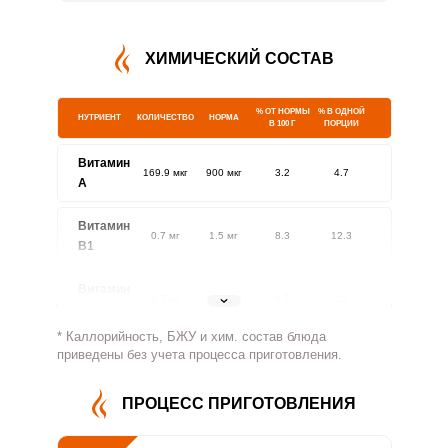
ХИМИЧЕСКИЙ СОСТАВ
% ОТ НОРМЫ
% В ОДНОЙ
НУТРИЕНТ
КОЛИЧЕСТВО
НОРМА
В 100 Г
ПОРЦИИ
Витамин
169.9 мкг
900 мкг
3.2
4.7
A
Витамин
0.7 мг
1.5 мг
8.3
12.3
В1
Витамин
0.7 мг
1.8 мг
6.7
10
В2
* Каллорийность, БЖУ и хим. состав блюда
Витамин
приведены без учета процесса приготовления.
249.5 мг
500 мг
8.4
12.5
В4
ПРОЦЕСС ПРИГОТОВЛЕНИЯ
Витамин
1.7 мг
5 мг
5.6
8.3
В5