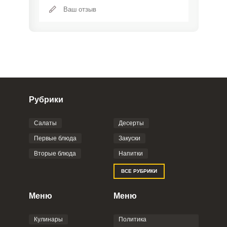
Рубрики
Салаты
Десерты
Фото до 4 шт, до 5 mb
ПРИКРЕПИТЬ
Первые блюда
Закуски
Вторые блюда
Напитки
Отправляя эту форму, вы соглашаетесь с
ВСЕ РУБРИКИ
Правилами сайта
,
Политикой
конфиденциальности
,
Политикой обработки
персональных данных
и
Пользовательским
Меню
Меню
соглашением
.
Кулинары
Политика